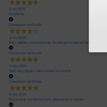
13 Jul 2026
Excelente
Comprador verificado
12 Jun 2026
Bien, rápida y sin problemas. No me gusta que se oferten productos
Comprador verificado
14 Abr 2026
Todo muy rápido y fácil,volveré a comprar.
Comprador verificado
14 Abr 2026
Muy buena. Excelente trato, disposición y rapidez