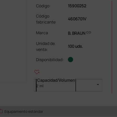
Código:
15900252
Código
4606701V
fabricante
link
Marca
B. BRAUN
Unidad de
100 uds.
venta
:
Disponibilidad:
heart_plus
Capacidad/Volumen
ork
Equipamiento estándar