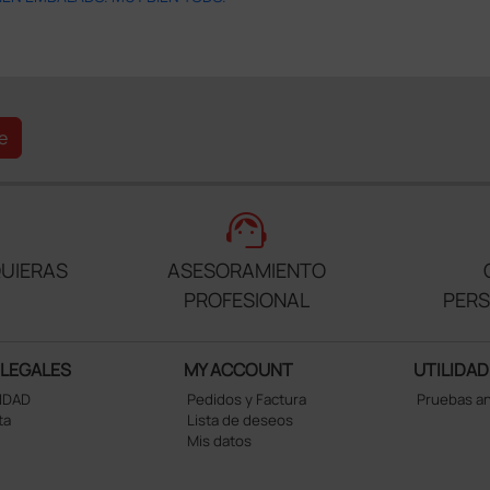
e
support_agent
UIERAS
ASESORAMIENTO
PROFESIONAL
PER
 LEGALES
MY ACCOUNT
UTILIDAD
CIDAD
Pedidos y Factura
Pruebas a
ta
Lista de deseos
Mis datos