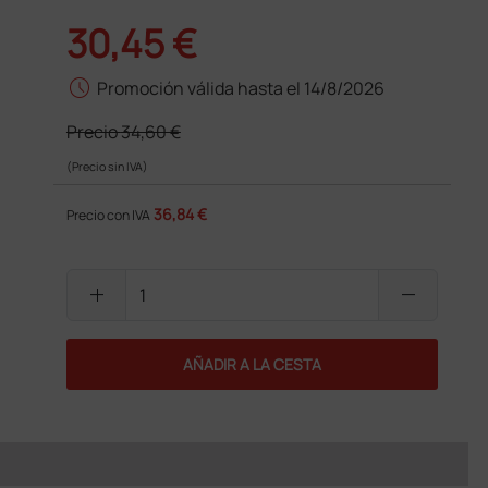
30,45 €
schedule
Promoción válida hasta el 14/8/2026
Precio
34,60 €
(Precio sin IVA)
36,84 €
Precio con IVA
add
remove
AÑADIR A LA CESTA