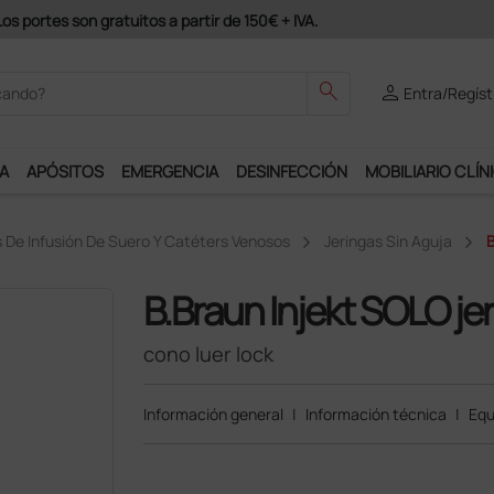
Únete al programa Ds Plus y podrás disfrutar de muchos s
search
person
Entra/Regíst
A
APÓSITOS
EMERGENCIA
DESINFECCIÓN
MOBILIARIO CLÍN
s De Infusión De Suero Y Catéters Venosos
Jeringas Sin Aguja
B
B.Braun Injekt SOLO jer
cono luer lock
Información general
|
Información técnica
|
Equ