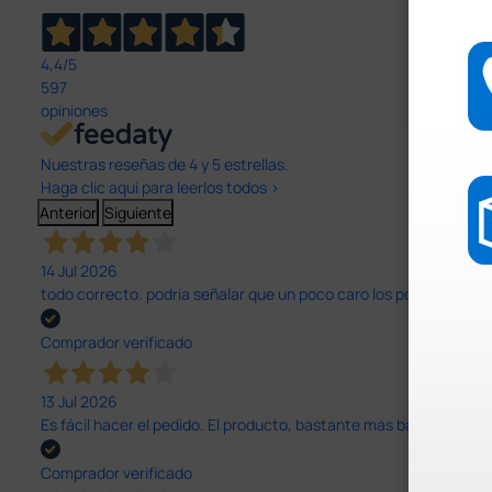
4,4
/5
597
opiniones
Nuestras reseñas de 4 y 5 estrellas.
Haga clic aquí para leerlos todos >
Anterior
Siguiente
14 Jul 2026
todo correcto. podria señalar que un poco caro los portes y el pl
Comprador verificado
13 Jul 2026
Es fácil hacer el pedido. El producto, bastante mas barato que 
Comprador verificado