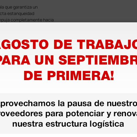
ula que garantiza un
ecta estanqueidad
empuja completamente hacia
as más
legas que ya