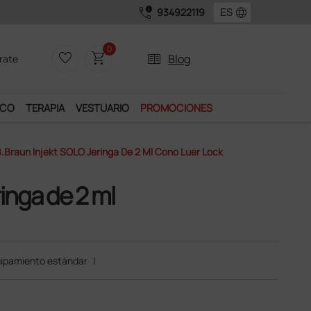
call_quality
language
934922119
ervicios exclusivos.
0
favorite_border
shopping_cart
two_pager
Blog
rate
ICO
TERAPIA
VESTUARIO
PROMOCIONES
.Braun Injekt SOLO Jeringa De 2 Ml Cono Luer Lock
inga de 2 ml
ipamiento estándar
|