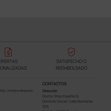
request_quote
verified_user
OFERTAS
SATISFECHO O
SONALIZADAS
REEMBOLSADO
CONTACTOS
ntes, compra despues
Dirección
Doctor Shop España SL
Domicilio Social: Calle Muntaner,
305,