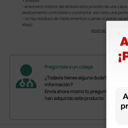
• Émbolo:
- el extremo interior del émbolo está provisto de una cáps
deslizamiento controlado y constante, así como una perf
- no hay residuos de medicamentos cuando el pistón se 
abajo
Mostrar más
Pregúntale a un colega
¿Todavía tienes alguna duda? ¿Necesit
información?
Envía ahora mismo tu pregunta a los co
han adquirido este producto.