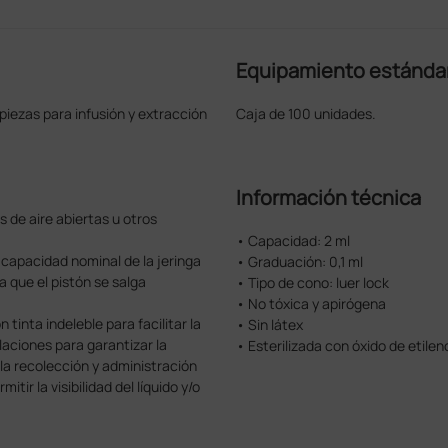
Equipamiento estánda
iezas para infusión y extracción
Caja de 100 unidades.
Información técnica
s de aire abiertas u otros
• Capacidad: 2 ml
 capacidad nominal de la jeringa
• Graduación: 0,1 ml
a que el pistón se salga
• Tipo de cono: luer lock
• No tóxica y apirógena
tinta indeleble para facilitar la
• Sin látex
laciones para garantizar la
• Esterilizada con óxido de etilen
la recolección y administración
tir la visibilidad del líquido y/o