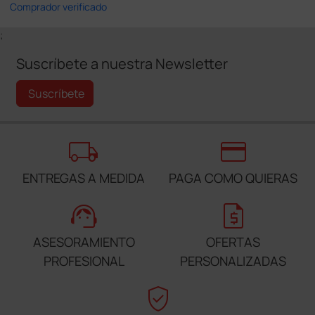
Comprador verificado
;
Suscríbete a nuestra Newsletter
Suscríbete
local_shipping
credit_card
ENTREGAS A MEDIDA
PAGA COMO QUIERAS
support_agent
request_quote
ASESORAMIENTO
OFERTAS
PROFESIONAL
PERSONALIZADAS
verified_user