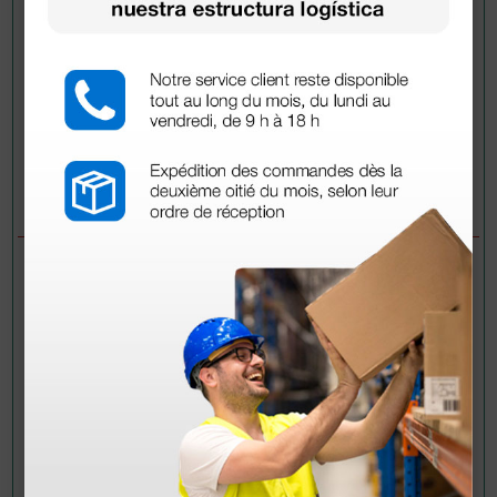
Envía tu pregunta
PREGUNTAS/RESPUESTAS
PREGUNTA
Buenos días. ¿Las jeringas están
esterilizadas?
RESPUESTAS
Doctor Shop
- 27/12/2023
Buenos días,