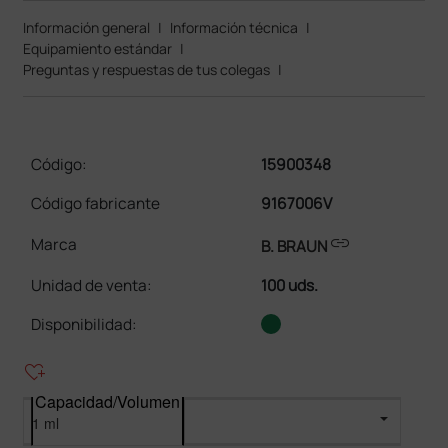
Información general
|
Información técnica
|
Equipamiento estándar
|
Preguntas y respuestas de tus colegas
|
Código:
15900348
Código fabricante
9167006V
link
Marca
B. BRAUN
Unidad de venta
:
100 uds.
Disponibilidad:
heart_plus
Capacidad/Volumen