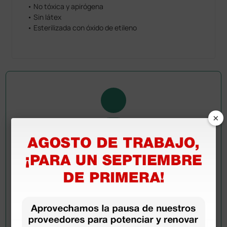
• No tóxica y apirógena
• Sin látex
• Esterilizada con óxido de etileno
×
Pregúntale a un colega
¿Todavía tienes alguna duda? ¿Necesitas más
información?
Envía ahora mismo tu pregunta a los colegas que ya
han adquirido este producto.