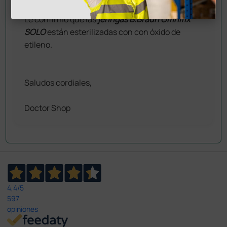
Le confirmo que las
jeringas
B.Braun Omnifix
SOLO
están esterilizadas con
con óxido de
etileno.
Saludos cordiales,
Doctor Shop
4,4
/5
597
opiniones