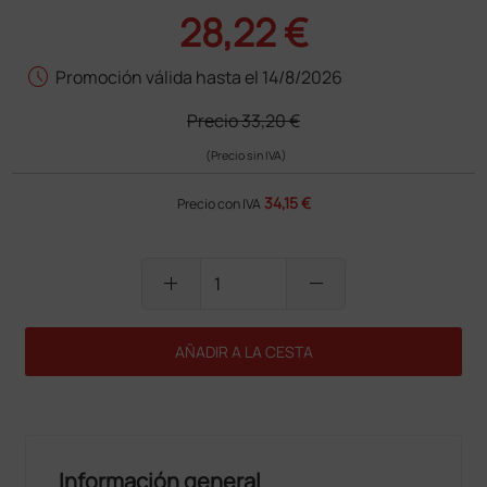
28,22 €
schedule
Promoción válida hasta el 14/8/2026
Precio
33,20 €
(Precio sin IVA)
34,15 €
Precio con IVA
add
remove
AÑADIR A LA CESTA
Información general