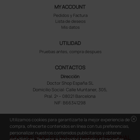
MY ACCOUNT
Pedidos y Factura
Lista de deseos
Mis datos
UTILIDAD
Pruebas antes, compra despues
CONTACTOS
Dirección
Doctor Shop España SL
Domicilio Social: Calle Muntaner, 305,
Pral. 2ª – 08021 Barcelona
NIF: B66341298
cancel
Utilizamos cookies para garantizarte la mejor experiencia de
compra, ofrecerte contenidos en línea con tus preferencias,
personalizar nuestros contenidos publicitarios y obtener
DOCTOR SHOP ES UN SITIO WEB PROFESIONAL
estadísticas. Terceros autorizados también utilizan estas