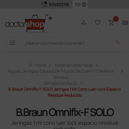
call_quality
language
934922119
0
person
favorite_border
shopping_cart
two_pager
menu
search
home
Home
Material Desechable
Agujas, Jeringas, Equipos De Infusión De Suero Y Catéters
Venosos
Jeringas Sin Aguja
B.Braun Omnifix-F SOLO Jeringas 1 Ml Cono Luer Lock Espacio
Residual Reducido
B.Braun Omnifix-F SOLO
Jeringas 1 ml cono luer lock espacio residual
reducido