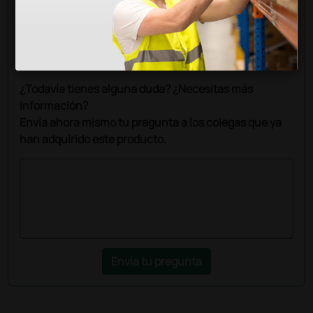
Pregúntale a un colega
¿Todavía tienes alguna duda? ¿Necesitas más
información?
Envía ahora mismo tu pregunta a los colegas que ya
han adquirido este producto.
Envía tu pregunta