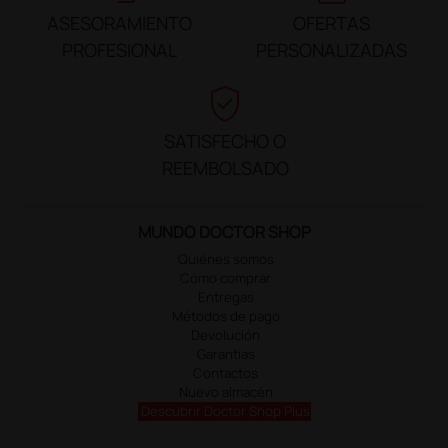
ASESORAMIENTO
OFERTAS
PROFESIONAL
PERSONALIZADAS
verified_user
SATISFECHO O
REEMBOLSADO
MUNDO DOCTOR SHOP
Quiénes somos
Cómo comprar
Entregas
Métodos de pago
Devolución
Garantías
Contactos
Nuevo almacén
Descubrir Doctor Shop Plus