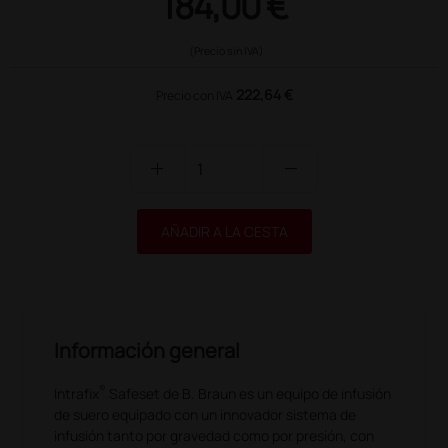
184,00 €
(Precio sin IVA)
222,64 €
Precio con IVA
add
remove
AÑADIR A LA CESTA
Información general
®
Intrafix
Safeset de B. Braun es un equipo de infusión
de suero equipado con un innovador sistema de
infusión tanto por gravedad como por presión, con