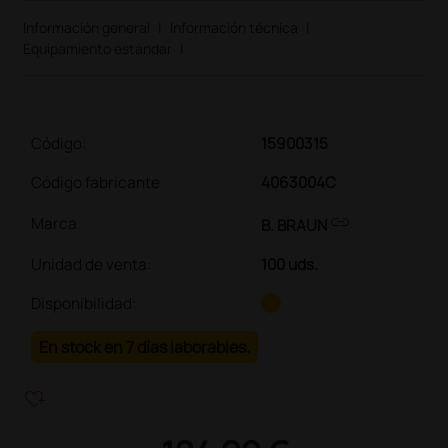
Información general
|
Información técnica
|
Equipamiento estándar
|
Código:
15900315
Código fabricante
4063004C
link
Marca
B. BRAUN
Unidad de venta
:
100 uds.
Disponibilidad:
En stock en 7 días laborables.
heart_plus