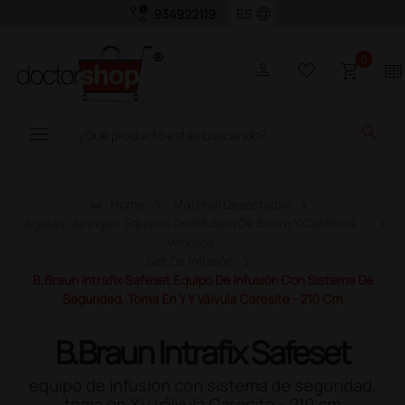
call_quality
language
934922119
0
person
favorite_border
shopping_cart
two_pager
menu
search
home
Home
Material Desechable
Agujas, Jeringas, Equipos De Infusión De Suero Y Catéters
Venosos
Set De Infusión
B.Braun Intrafix Safeset Equipo De Infusión Con Sistema De
Seguridad, Toma En Y Y Válvula Caresite - 210 Cm
B.Braun Intrafix Safeset
equipo de infusión con sistema de seguridad,
toma en Y y válvula Caresite - 210 cm