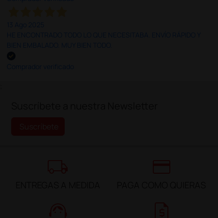
13 Ago 2025
HE ENCONTRADO TODO LO QUE NECESITABA. ENVÍO RÁPIDO Y
BIEN EMBALADO. MUY BIEN TODO.
Comprador verificado
;
Suscríbete a nuestra Newsletter
Suscríbete
local_shipping
credit_card
ENTREGAS A MEDIDA
PAGA COMO QUIERAS
support_agent
request_quote