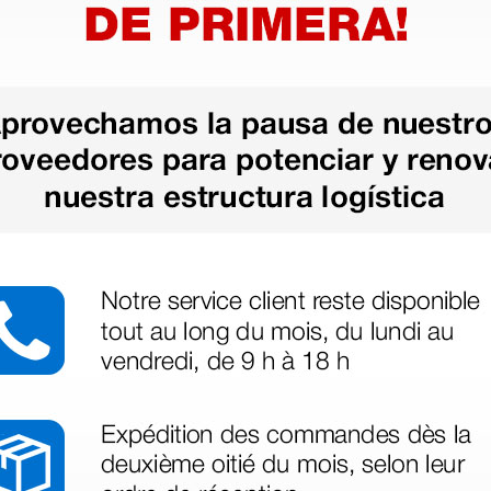
as más
legas que ya