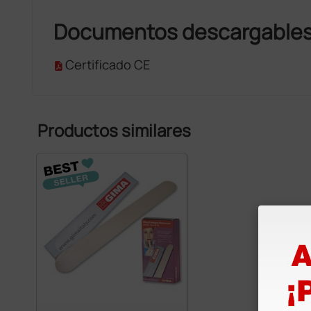
Documentos descargable
Certificado CE
Productos similares