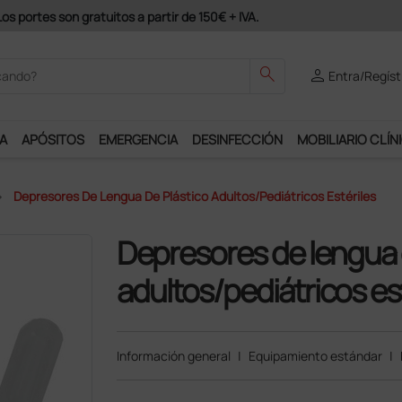
odrás disfrutar de muchos servicios exclusivos.
search
person
Entra/Regíst
A
APÓSITOS
EMERGENCIA
DESINFECCIÓN
MOBILIARIO CLÍN
Depresores De Lengua De Plástico Adultos/pediátricos Estériles
Depresores de lengua 
adultos/pediátricos es
Información general
|
Equipamiento estándar
|