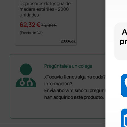
Depresores de lengua de
madera estériles - 2000
unidades
62,32 €
76,00 €
(Precio sin IVA)
2000 uds.
Pregúntale a un colega
¿Todavía tienes alguna duda? ¿Necesit
información?
Envía ahora mismo tu pregunta a los co
han adquirido este producto.