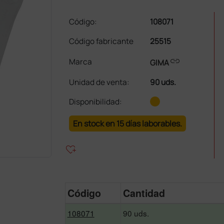
Código:
108071
Código fabricante
25515
link
Marca
GIMA
Unidad de venta
:
90 uds.
Disponibilidad:
En stock en 15 días laborables.
heart_plus
Código
Cantidad
108071
90 uds.