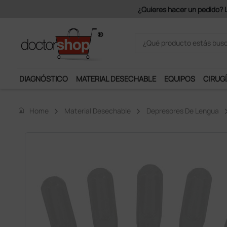
Únete al programa Ds Plus y p
DIAGNÓSTICO
MATERIAL DESECHABLE
EQUIPOS
CIRUGÍ
home
Home
Material Desechable
Depresores De Lengua