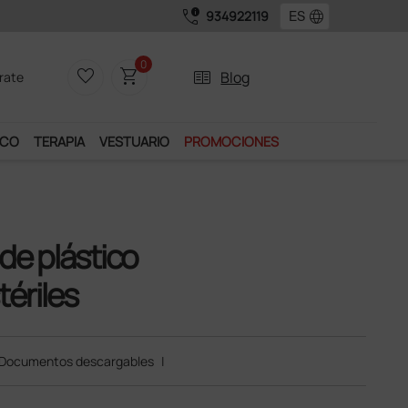
call_quality
language
934922119
0
favorite_border
shopping_cart
two_pager
Blog
rate
ICO
TERAPIA
VESTUARIO
PROMOCIONES
de plástico
tériles
Documentos descargables
|