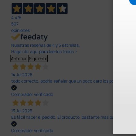
4,4
/5
597
opiniones
Nuestras reseñas de 4 y 5 estrellas.
Haga clic aquí para leerlos todos >
Anterior
Siguiente
14 Jul 2026
todo correcto. podria señalar que un poco caro los portes y el pl
Comprador verificado
13 Jul 2026
Es fácil hacer el pedido. El producto, bastante mas barato que 
Comprador verificado