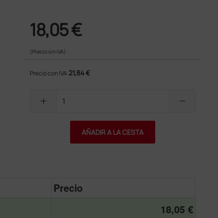
18,05 €
(Precio sin IVA)
21,84 €
Precio con IVA
add
remove
AÑADIR A LA CESTA
Precio
18,05 €