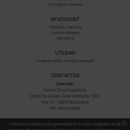
Configurar cookies
MY ACCOUNT
Pedidos y Factura
Lista de deseos
Mis datos
UTILIDAD
Pruebas antes, compra despues
CONTACTOS
Dirección
Doctor Shop España SL
Domicilio Social: Calle Muntaner, 305,
Pral. 2ª – 08021 Barcelona
NIF: B66341298
cancel
Utilizamos cookies para garantizarte la mejor experiencia de
compra, ofrecerte contenidos en línea con tus preferencias,