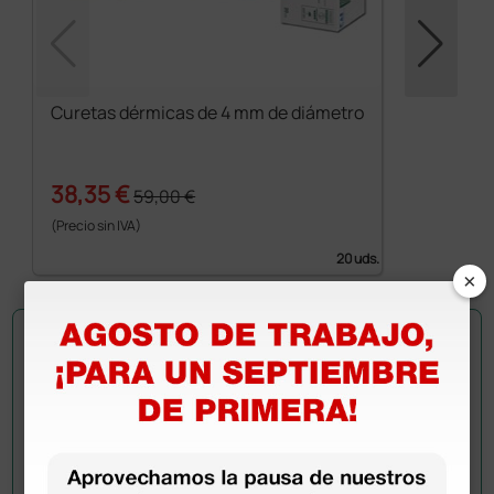
Curetas dérmicas de 4 mm de diámetro
38,35 €
59,00 €
(Precio sin IVA)
20 uds.
×