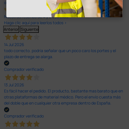
opiniones
Nuestras reseñas de 4 y 5 estrellas.
Haga clic aquí para leerlos todos >
Anterior
Siguiente
14 Jul 2026
todo correcto. podria señalar que un poco caro los portes y el
plazo de entrega se alarga.
Comprador verificado
13 Jul 2026
Es fácil hacer el pedido. El producto, bastante mas barato que en
otras plataformas de material médico. Pero el envío cuesta más
del doble que en cualquier otra empresa dentro de España.
Comprador verificado