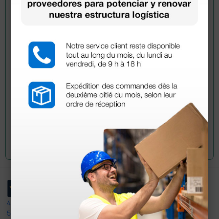
Pregúntale a un colega
¿Todavía tienes alguna duda? ¿Necesitas más
información?
Envía ahora mismo tu pregunta a los colegas que ya
han adquirido este producto.
Envía tu pregunta
4,4
/5
597