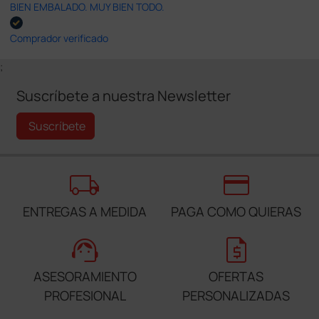
BIEN EMBALADO. MUY BIEN TODO.
Comprador verificado
;
Suscríbete a nuestra Newsletter
Suscríbete
local_shipping
credit_card
ENTREGAS A MEDIDA
PAGA COMO QUIERAS
support_agent
request_quote
ASESORAMIENTO
OFERTAS
PROFESIONAL
PERSONALIZADAS