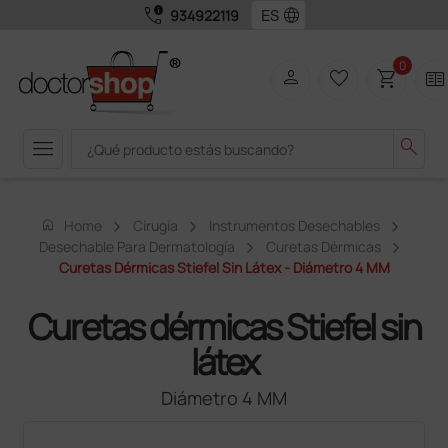
call_quality
language
934922119
0
person
favorite_border
shopping_cart
two_pager
menu
search
home
Home
Cirugía
Instrumentos Desechables
Desechable Para Dermatología
Curetas Dérmicas
Curetas Dérmicas Stiefel Sin Látex - Diámetro 4 MM
Curetas dérmicas Stiefel sin
látex
Diámetro 4 MM