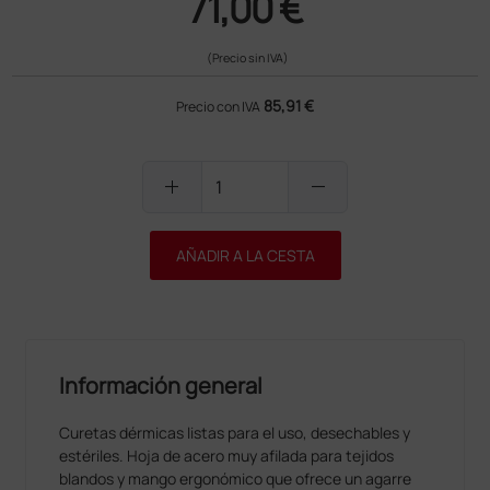
71,00 €
(Precio sin IVA)
85,91 €
Precio con IVA
add
remove
AÑADIR A LA CESTA
Información general
Curetas dérmicas listas para el uso, desechables y
estériles. Hoja de acero muy afilada para tejidos
blandos y mango ergonómico que ofrece un agarre