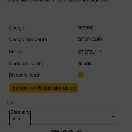
Código:
109550
Código fabricante
STIEF-CUR4
link
Marca
STIEFEL
Unidad de venta
:
10 uds.
Disponibilidad:
En stock en 15 días laborables.
heart_plus
Diámetro