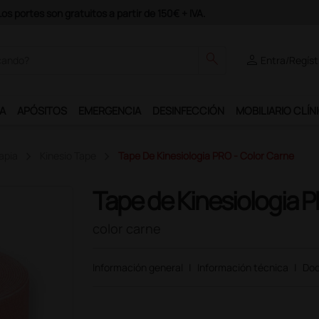
Únete al programa Ds Plus y podrás disfrutar de muchos servici
search
person
Entra/Regíst
A
APÓSITOS
EMERGENCIA
DESINFECCIÓN
MOBILIARIO CLÍN
apia
Kinesio Tape
Tape De Kinesiologia PRO - Color Carne
Tape de Kinesiologia 
color carne
Información general
|
Información técnica
|
Doc