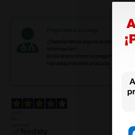
Pregúntale a un colega
¿Todavía tienes alguna duda? ¿Necesit
información?
Envía ahora mismo tu pregunta a los co
han adquirido este producto.
4,4
/5
597
opiniones