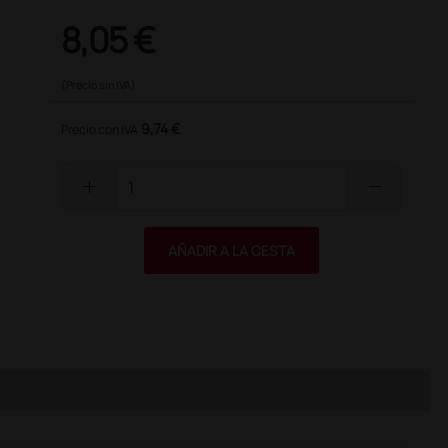
8,05 €
(Precio sin IVA)
9,74 €
Precio con IVA
add
remove
AÑADIR A LA CESTA