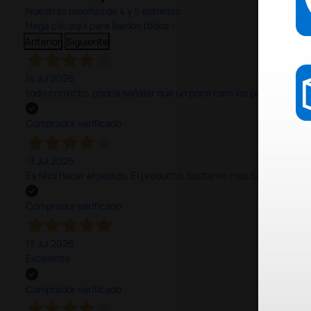
Nuestras reseñas de 4 y 5 estrellas.
Haga clic aquí para leerlos todos >
Anterior
Siguiente
14 Jul 2026
todo correcto. podria señalar que un poco caro los portes y el pl
Comprador verificado
13 Jul 2026
Es fácil hacer el pedido. El producto, bastante mas barato que 
Comprador verificado
13 Jul 2026
Excelente
Comprador verificado