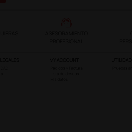
support_agent
UIERAS
ASESORAMIENTO
PROFESIONAL
PER
 LEGALES
MY ACCOUNT
UTILIDAD
CIDAD
Pedidos y Factura
Pruebas a
ta
Lista de deseos
Mis datos