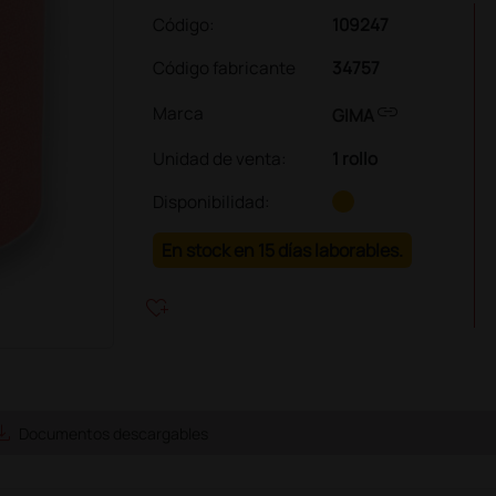
Código:
109247
Código fabricante
34757
link
Marca
GIMA
Unidad de venta
:
1 rollo
Disponibilidad:
En stock en 15 días laborables.
heart_plus
e_alt
Documentos descargables