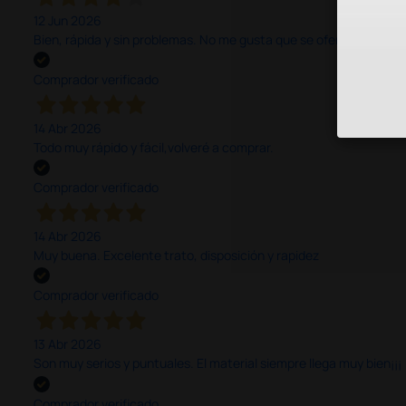
12 Jun 2026
Bien, rápida y sin problemas. No me gusta que se oferten productos
Comprador verificado
14 Abr 2026
Todo muy rápido y fácil,volveré a comprar.
Comprador verificado
14 Abr 2026
Muy buena. Excelente trato, disposición y rapidez
Comprador verificado
13 Abr 2026
Son muy serios y puntuales. El material siempre llega muy bien¡¡¡
Comprador verificado