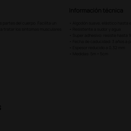
Información técnica
s partes del cuerpo. Facilita un
• Algodón suave, elástico hasta 
ara tratar los sintomas musculares
• Resistente a sudor y agua
• Super adhesivo: resiste hasta 1
• Fecha de caducidad: 3 años a pa
• Espesor reducido a 0,32 mm
• Medidas: 5m × 5cm
s