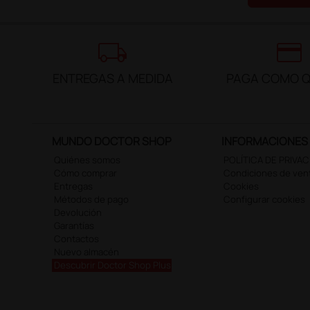
local_shipping
credit_card
ENTREGAS A MEDIDA
PAGA COMO Q
MUNDO DOCTOR SHOP
INFORMACIONES
Quiénes somos
POLÍTICA DE PRIVA
Cómo comprar
Condiciones de ven
Entregas
Cookies
Métodos de pago
Configurar cookies
Devolución
Garantías
Contactos
Nuevo almacén
Descubrir Doctor Shop Plus