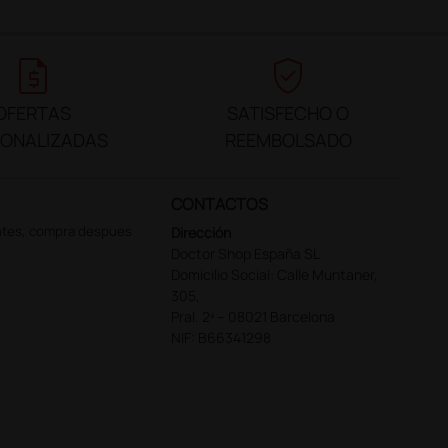
request_quote
verified_user
OFERTAS
SATISFECHO O
SONALIZADAS
REEMBOLSADO
CONTACTOS
ntes, compra despues
Dirección
Doctor Shop España SL
Domicilio Social: Calle Muntaner,
305,
Pral. 2ª – 08021 Barcelona
NIF: B66341298