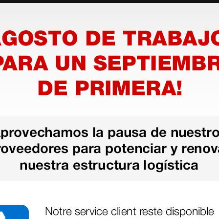
as más
legas que ya