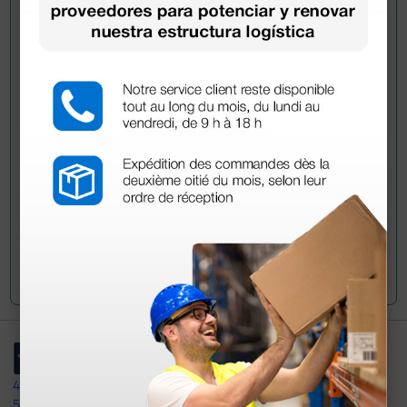
Pregúntale a un colega
¿Todavía tienes alguna duda? ¿Necesitas más
información?
Envía ahora mismo tu pregunta a los colegas que ya
han adquirido este producto.
Envía tu pregunta
4,4
/5
597