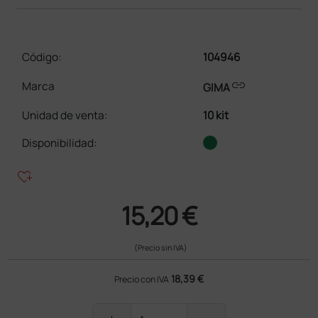
Código:
104946
link
Marca
GIMA
Unidad de venta
:
10 kit
Disponibilidad:
heart_plus
15,20 €
(Precio sin IVA)
18,39 €
Precio con IVA