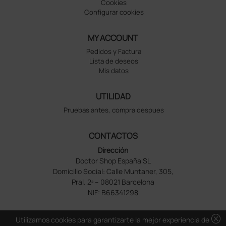
Cookies
Configurar cookies
MY ACCOUNT
Pedidos y Factura
Lista de deseos
Mis datos
UTILIDAD
Pruebas antes, compra despues
CONTACTOS
Dirección
Doctor Shop España SL
Domicilio Social: Calle Muntaner, 305,
Pral. 2ª – 08021 Barcelona
NIF: B66341298
cancel
Utilizamos cookies para garantizarte la mejor experiencia de