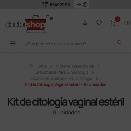
call_quality
language
934922119
0
person
favorite_border
shopping_cart
two_pager
menu
search
home
Home
Material Desechable
Desechable Para Ginecología
Espátulas, Bastoncillos, Citología
Kit De Citología Vaginal Estéril - 10 Unidades
Kit de citología vaginal estéril
10 unidades