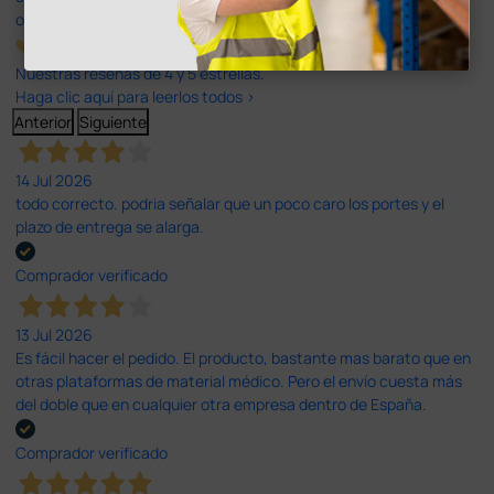
opiniones
Nuestras reseñas de 4 y 5 estrellas.
Haga clic aquí para leerlos todos >
Anterior
Siguiente
14 Jul 2026
todo correcto. podria señalar que un poco caro los portes y el
plazo de entrega se alarga.
Comprador verificado
13 Jul 2026
Es fácil hacer el pedido. El producto, bastante mas barato que en
otras plataformas de material médico. Pero el envío cuesta más
del doble que en cualquier otra empresa dentro de España.
Comprador verificado