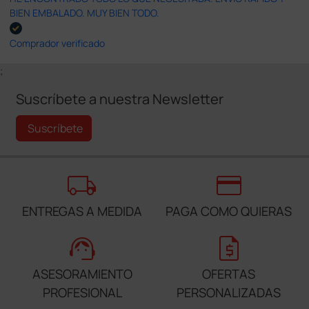
BIEN EMBALADO. MUY BIEN TODO.
Comprador verificado
;
Suscríbete a nuestra Newsletter
Suscríbete
local_shipping
credit_card
ENTREGAS A MEDIDA
PAGA COMO QUIERAS
support_agent
request_quote
ASESORAMIENTO
OFERTAS
PROFESIONAL
PERSONALIZADAS