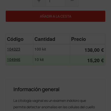
add
remove
AÑADIR A LA CESTA
Código
Cantidad
Precio
104323
100 kit
138,00 €
104946
10 kit
15,20 €
Información general
La citología vaginal es un examen indoloro que
permite detectar anomalías en las células del cuello