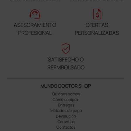
support_agent
request_quote
ASESORAMIENTO
OFERTAS
PROFESIONAL
PERSONALIZADAS
verified_user
SATISFECHO O
REEMBOLSADO
MUNDO DOCTOR SHOP
Quiénes somos
Cómo comprar
Entregas
Métodos de pago
Devolución
Garantías
Contactos