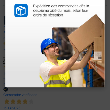
4,4
/5
597
opiniones
Nuestras reseñas de 4 y 5 estrellas.
Haga clic aquí para leerlos todos >
Anterior
Siguiente
14 Jul 2026
todo correcto. podria señalar que un poco caro los portes y el
plazo de entrega se alarga.
Comprador verificado
13 Jul 2026