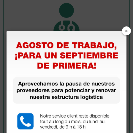
×
Pregúntale a un colega
¿Todavía tienes alguna duda? ¿Necesitas más
información?
Envía ahora mismo tu pregunta a los colegas que ya
han adquirido este producto.
Envía tu pregunta