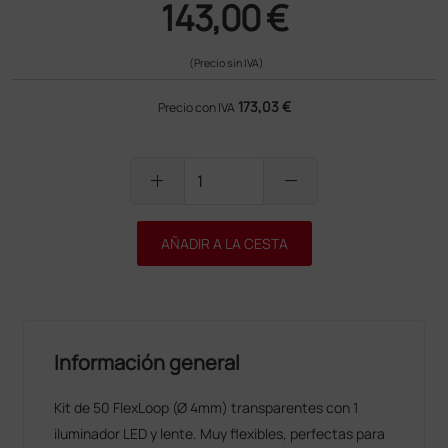
143,00 €
(Precio sin IVA)
173,03 €
Precio con IVA
add
remove
AÑADIR A LA CESTA
Información general
Kit de 50 FlexLoop (Ø 4mm) transparentes con 1
iluminador LED y lente. Muy flexibles, perfectas para