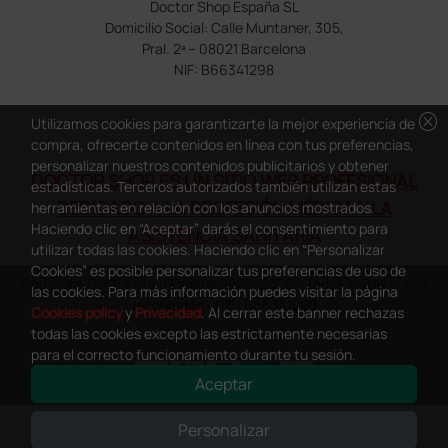
Doctor Shop España SL
Domicilio Social: Calle Muntaner, 305,
Pral. 2ª – 08021 Barcelona
NIF: B66341298
cancel
Utilizamos cookies para garantizarte la mejor experiencia de
compra, ofrecerte contenidos en línea con tus preferencias,
personalizar nuestros contenidos publicitarios y obtener
DOCTOR SHOP ES UN SITIO WEB PROFESIONAL
estadísticas. Terceros autorizados también utilizan estas
DEDICADO A LA PROFESIÓN MÉDICA Y LA
herramientas en relación con los anuncios mostrados.
Haciendo clic en “Aceptar” darás el consentimiento para
ASISTENCIA SANITARIA
utilizar todas las cookies. Haciendo clic en “Personalizar
Cookies” es posible personalizar tus preferencias de uso de
Copyright Doctor Shop España 2005-2026 - Todos los derechos
las cookies. Para más información puedes visitar la página
reservados - NIF.: B66341298
Cookies policy
y
Privacidad
. Al cerrar este banner rechazas
todas las cookies excepto las estrictamente necesarias
para el correcto funcionamiento durante tu sesión.
Aceptar
0
This site is protected by reCAPTCHA and the Google
Privacy Policy
and
Personalizar
Terms of Service
apply.