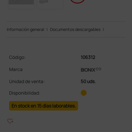
Información general
|
Documentos descargables
|
Código:
106312
link
Marca
BIONIX
Unidad de venta
:
50 uds.
Disponibilidad:
En stock en 15 días laborables.
heart_plus