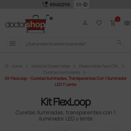
call_quality
language
934922119
0
person
favorite_border
shopping_cart
two_pager
menu
search
home
Home
Material Desechable
Desechable Para ORL
Curetas Auriculares
Kit FlexLoop - Curetas Iluminadas, Transparentes Con 1 Iluminador
LED Y Lente
Kit FlexLoop
Curetas iluminadas, transparentes con 1
iluminador LED y lente