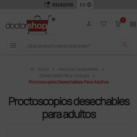
call_quality
language
934922119
0
person
favorite_border
shopping_cart
two_pager
menu
search
home
Home
Material Desechable
Desechable Para Urología
Proctoscopios Desechables Para Adultos
Proctoscopios desechables
para adultos