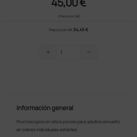
45,00 €
(Precio sin IVA)
54,45 €
Precio con IVA
add
remove
PRODUCTO NO DISPONIBLE
Información general
Proctoscopios en silicio poroso para adultos envuelto
en sobres individuales estériles.