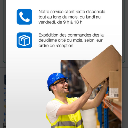
han adquirido este producto.
Envía tu pregunta
4,4
/5
597
opiniones
Nuestras reseñas de 4 y 5 estrellas.
Haga clic aquí para leerlos todos >
Anterior
Siguiente