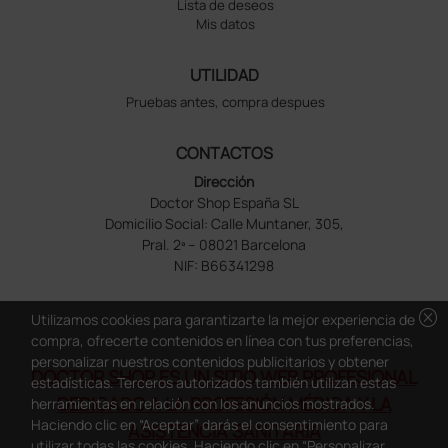
Lista de deseos
Mis datos
UTILIDAD
Pruebas antes, compra despues
CONTACTOS
Dirección
Doctor Shop España SL
Domicilio Social: Calle Muntaner, 305,
Pral. 2ª – 08021 Barcelona
NIF: B66341298
cancel
Utilizamos cookies para garantizarte la mejor experiencia de
compra, ofrecerte contenidos en línea con tus preferencias,
personalizar nuestros contenidos publicitarios y obtener
DOCTOR SHOP ES UN SITIO WEB PROFESIONAL
estadísticas. Terceros autorizados también utilizan estas
DEDICADO A LA PROFESIÓN MÉDICA Y LA
herramientas en relación con los anuncios mostrados.
Haciendo clic en “Aceptar” darás el consentimiento para
ASISTENCIA SANITARIA
utilizar todas las cookies. Haciendo clic en “Personalizar