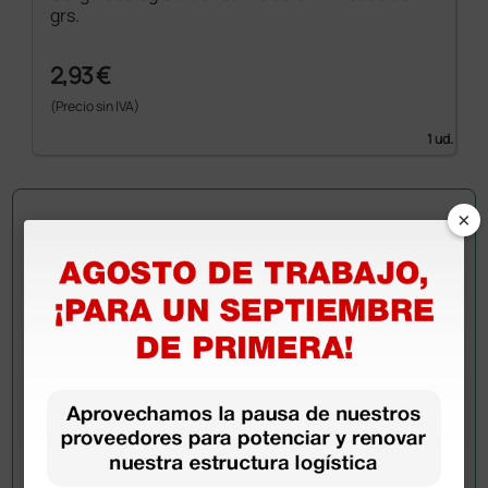
grs.
2,93 €
(Precio sin IVA)
1 ud.
×
Pregúntale a un colega
¿Todavía tienes alguna duda? ¿Necesitas más
información?
Envía ahora mismo tu pregunta a los colegas que ya