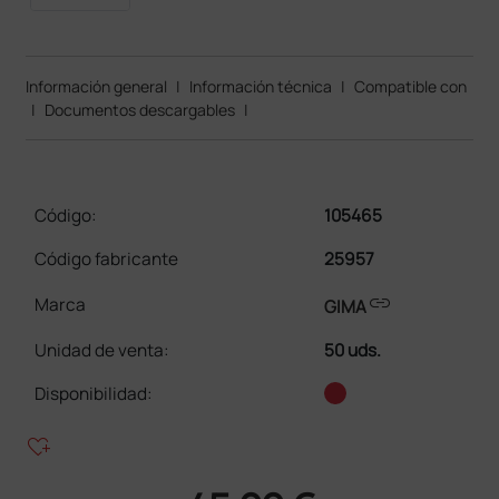
Información general
|
Información técnica
|
Compatible con
|
Documentos descargables
|
Código:
105465
Código fabricante
25957
link
Marca
GIMA
Unidad de venta
:
50 uds.
Disponibilidad:
heart_plus