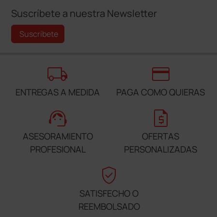
Suscríbete a nuestra Newsletter
Suscríbete
local_shipping
credit_card
ENTREGAS A MEDIDA
PAGA COMO QUIERAS
support_agent
request_quote
ASESORAMIENTO
OFERTAS
PROFESIONAL
PERSONALIZADAS
verified_user
SATISFECHO O
REEMBOLSADO