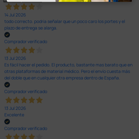
14 Jul 2026
todo correcto. podria señalar que un poco caro los portes y el
plazo de entrega se alarga.
Comprador verificado
13 Jul 2026
Es fácil hacer el pedido. El producto, bastante mas barato que en
otras plataformas de material médico. Pero el envío cuesta más
del doble que en cualquier otra empresa dentro de España.
Comprador verificado
13 Jul 2026
Excelente
Comprador verificado