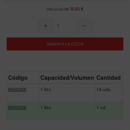
15,50 €
Precio con IVA
add
remove
AÑADIR A LA CESTA
Código
Capacidad/Volumen
Cantidad
Pr
9500055
1 litro
14 uds.
2
14
9500056
1 litro
1 ud.
1