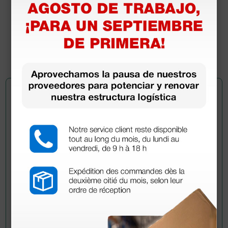
Etilenglicol
Tensioactivos no iónicos
Cloruro de alquil dimetil bencil amonio
Perfume
Pregúntale a un colega
¿Todavía tienes alguna duda? ¿Necesitas más
información?
Envía ahora mismo tu pregunta a los colegas que ya
han adquirido este producto.