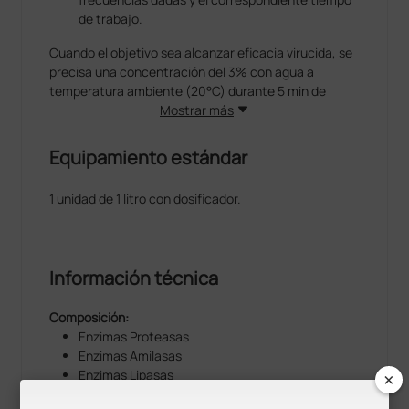
de trabajo.
Cuando el objetivo sea alcanzar eficacia virucida, se
precisa una concentración del 3% con agua a
temperatura ambiente (20°C) durante 5 min de
contacto.
Mostrar más
Equipamiento estándar
1 unidad de 1 litro con dosificador.
Información técnica
Composición:
Enzimas Proteasas
Enzimas Amilasas
×
Enzimas Lipasas
Enzimas Celulasas