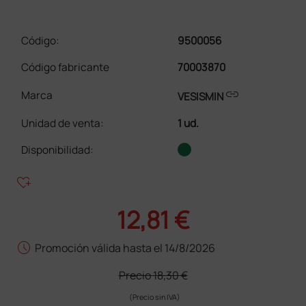
Código:
9500056
Código fabricante
70003870
link
Marca
VESISMIN
Unidad de venta
:
1 ud.
Disponibilidad:
heart_plus
12,81 €
schedule
Promoción válida hasta el 14/8/2026
Precio
18,30 €
(Precio sin IVA)