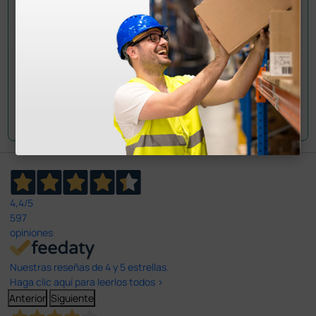
Envía tu pregunta
4,4
/5
597
opiniones
Nuestras reseñas de 4 y 5 estrellas.
Haga clic aquí para leerlos todos >
Anterior
Siguiente