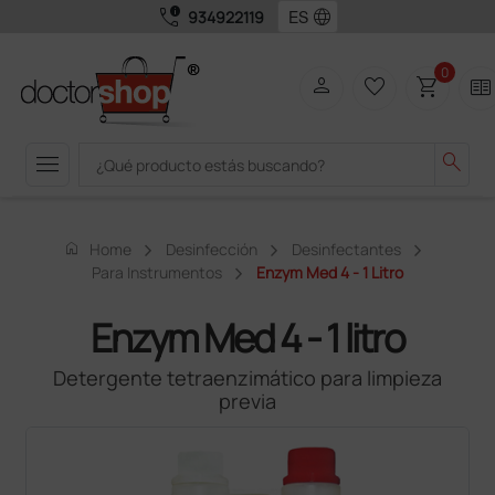
call_quality
language
934922119
0
person
favorite_border
shopping_cart
two_pager
menu
search
home
Home
Desinfección
Desinfectantes
Para Instrumentos
Enzym Med 4 - 1 Litro
Enzym Med 4 - 1 litro
Detergente tetraenzimático para limpieza
previa