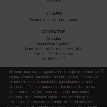
Mis datos
UTILIDAD
Pruebas antes, compra despues
CONTACTOS
Dirección
Doctor Shop España SL
Domicilio Social: Calle Muntaner, 305,
Pral. 2ª – 08021 Barcelona
NIF: B66341298
cancel
Utilizamos cookies para garantizarte la mejor experiencia de
compra, ofrecerte contenidos en línea con tus preferencias,
personalizar nuestros contenidos publicitarios y obtener
DOCTOR SHOP ES UN SITIO WEB PROFESIONAL
estadísticas. Terceros autorizados también utilizan estas
DEDICADO A LA PROFESIÓN MÉDICA Y LA
herramientas en relación con los anuncios mostrados.
Haciendo clic en “Aceptar” darás el consentimiento para
ASISTENCIA SANITARIA
utilizar todas las cookies. Haciendo clic en “Personalizar
Cookies” es posible personalizar tus preferencias de uso de