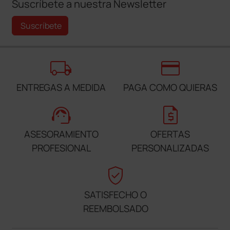
Suscríbete a nuestra Newsletter
Suscríbete
local_shipping
credit_card
ENTREGAS A MEDIDA
PAGA COMO QUIERAS
support_agent
request_quote
ASESORAMIENTO
OFERTAS
PROFESIONAL
PERSONALIZADAS
verified_user
SATISFECHO O
REEMBOLSADO