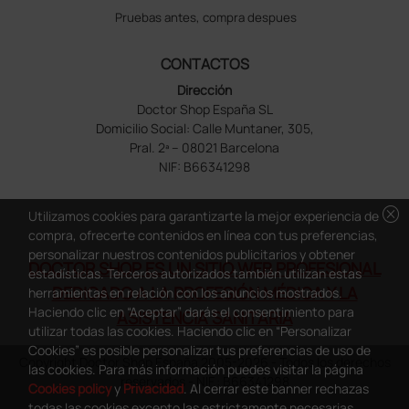
Pruebas antes, compra despues
CONTACTOS
Dirección
Doctor Shop España SL
Domicilio Social: Calle Muntaner, 305,
Pral. 2ª – 08021 Barcelona
NIF: B66341298
cancel
Utilizamos cookies para garantizarte la mejor experiencia de
compra, ofrecerte contenidos en línea con tus preferencias,
personalizar nuestros contenidos publicitarios y obtener
DOCTOR SHOP ES UN SITIO WEB PROFESIONAL
estadísticas. Terceros autorizados también utilizan estas
DEDICADO A LA PROFESIÓN MÉDICA Y LA
herramientas en relación con los anuncios mostrados.
Haciendo clic en “Aceptar” darás el consentimiento para
ASISTENCIA SANITARIA
utilizar todas las cookies. Haciendo clic en “Personalizar
Cookies” es posible personalizar tus preferencias de uso de
Copyright Doctor Shop España 2005-2026 - Todos los derechos
las cookies. Para más información puedes visitar la página
reservados - NIF.: B66341298
Cookies policy
y
Privacidad
. Al cerrar este banner rechazas
todas las cookies excepto las estrictamente necesarias