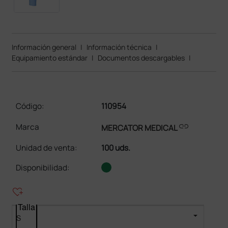
Información general
|
Información técnica
|
Equipamiento estándar
|
Documentos descargables
|
Código:
110954
link
Marca
MERCATOR MEDICAL
Unidad de venta
:
100 uds.
Disponibilidad:
heart_plus
Talla