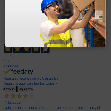
Envía tu pregunta
4,4
/5
597
opiniones
Nuestras reseñas de 4 y 5 estrellas.
Haga clic aquí para leerlos todos >
Anterior
Siguiente
14 Jul 2026
todo correcto. podria señalar que un poco caro los portes y el