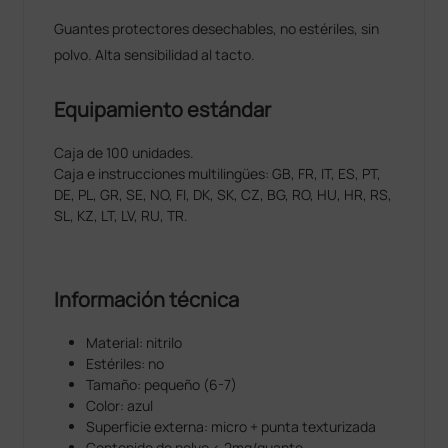
Guantes protectores desechables, no estériles, sin
polvo. Alta sensibilidad al tacto.
Equipamiento estándar
Caja de 100 unidades.
Caja e instrucciones multilingües: GB, FR, IT, ES, PT,
DE, PL, GR, SE, NO, FI, DK, SK, CZ, BG, RO, HU, HR, RS,
SL, KZ, LT, LV, RU, TR.
Información técnica
Material: nitrilo
Estériles: no
Tamaño: pequeño (6-7)
Color: azul
Superficie externa: micro + punta texturizada
Contenido de polvo < 2mg/guante