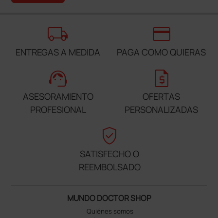
local_shipping
credit_card
ENTREGAS A MEDIDA
PAGA COMO QUIERAS
support_agent
request_quote
ASESORAMIENTO
OFERTAS
PROFESIONAL
PERSONALIZADAS
verified_user
SATISFECHO O
REEMBOLSADO
MUNDO DOCTOR SHOP
Quiénes somos