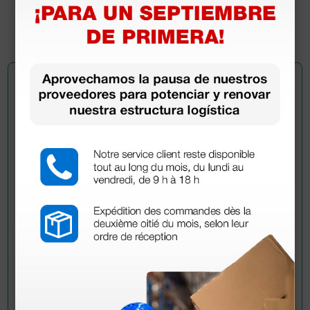
(Precio sin IVA)
100 uds.
Pregúntale a un colega
¿Todavía tienes alguna duda? ¿Necesitas más
información?
Envía ahora mismo tu pregunta a los colegas que ya
han adquirido este producto.