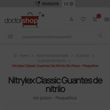
call_quality
language
934922119
0
person
favorite_border
shopping_cart
two_pager
menu
search
home
Home
Material Desechable
Guantes
Guantes De Nitrilo
Nitrylex Classic Guantes De Nitrilo Sin Polvo - Pequeños
Nitrylex Classic Guantes de
nitrilo
sin polvo - Pequeños