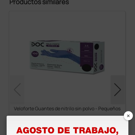
Productos similares
Veloforte Guantes de nitrilo sin polvo - Pequeños
×
7,35 €
8,65 €