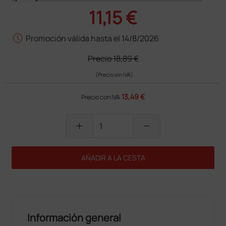
11,15 €
schedule
Promoción válida hasta el 14/8/2026
Precio
18,89 €
(Precio sin IVA)
13,49 €
Precio con IVA
add
remove
AÑADIR A LA CESTA
Información general