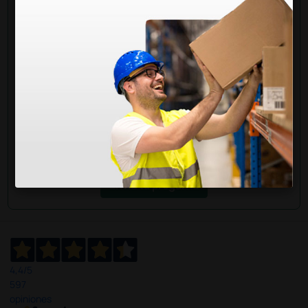
¿Todavía tienes alguna duda? ¿Necesitas más
información?
Envía ahora mismo tu pregunta a los colegas que ya
han adquirido este producto.
Envía tu pregunta
4,4
/5
597
opiniones