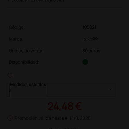
Código:
105821
link
Marca
DOC
Unidad de venta
:
50 pares
Disponibilidad:
heart_plus
Medidas estériles
24,48 €
schedule
Promoción válida hasta el 14/8/2026