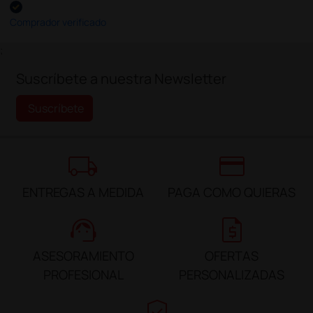
Comprador verificado
;
Suscríbete a nuestra Newsletter
Suscríbete
local_shipping
credit_card
ENTREGAS A MEDIDA
PAGA COMO QUIERAS
support_agent
request_quote
ASESORAMIENTO
OFERTAS
PROFESIONAL
PERSONALIZADAS
verified_user