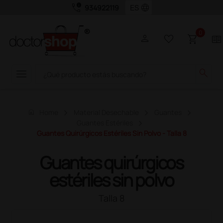
call_quality
language
934922119
0
person
favorite_border
shopping_cart
two_pager
menu
search
home
Home
Material Desechable
Guantes
Guantes Estériles
Guantes Quirúrgicos Estériles Sin Polvo - Talla 8
Guantes quirúrgicos
estériles sin polvo
Talla 8