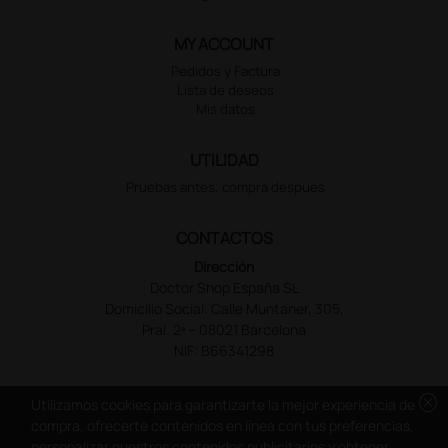
MY ACCOUNT
Pedidos y Factura
Lista de deseos
Mis datos
UTILIDAD
Pruebas antes, compra despues
CONTACTOS
Dirección
Doctor Shop España SL
Domicilio Social: Calle Muntaner, 305,
Pral. 2ª – 08021 Barcelona
NIF: B66341298
cancel
Utilizamos cookies para garantizarte la mejor experiencia de
compra, ofrecerte contenidos en línea con tus preferencias,
personalizar nuestros contenidos publicitarios y obtener