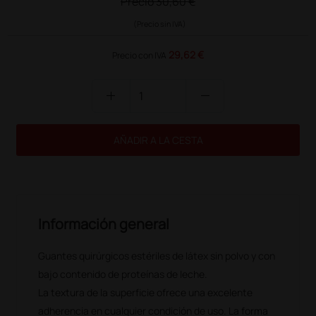
Precio
30,60 €
(Precio sin IVA)
29,62 €
Precio con IVA
add
remove
AÑADIR A LA CESTA
Información general
Guantes quirúrgicos estériles de látex sin polvo y con
bajo contenido de proteínas de leche.
La textura de la superficie ofrece una excelente
adherencia en cualquier condición de uso. La forma