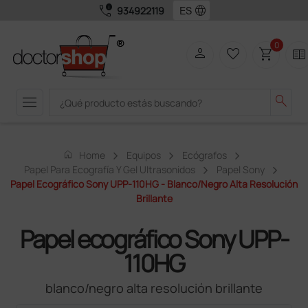
call_quality
language
934922119
0
person
favorite_border
shopping_cart
two_pager
menu
search
home
Home
Equipos
Ecógrafos
Papel Para Ecografía Y Gel Ultrasonidos
Papel Sony
Papel Ecográfico Sony UPP-110HG - Blanco/negro Alta Resolución
Brillante
Papel ecográfico Sony UPP-
110HG
blanco/negro alta resolución brillante