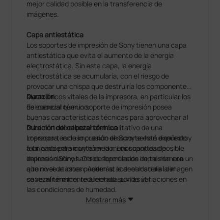
mejor calidad posible en la transferencia de
imágenes.
Capa antiestática
Los soportes de impresión de Sony tienen una capa
antiestática que evita el aumento de la energía
electrostática. Sin esta capa, la energía
electrostática se acumularía, con el riesgo de
provocar una chispa que destruiría los componentes
electrónicos vitales de la impresora, en particular los
Duración
del cabezal térmico.
Es esencial que un soporte de impresión posea
buenas características técnicas para aprovechar al
D
máximo todo el potencial cualitativo de una
uración del cabezal térmico
Los soportes de impresión de Sony se han diseñado y
impresora, incluso cuando el soporte está expuesto
fabricado para contener la menor cantidad posible
a un ambiente muy húmedo. Los soportes de
de iones dañinos. Otros soportes de impresión con un
impresión Sony han sido formulados de tal manera
alto nivel de iones pueden atacar el material del
que no se atascan. Además, la densidad de la imagen
cabezal térmico, reduciendo su vida útil.
se ve mínimamente afectada por las variaciones en
las condiciones de humedad.
Duración de la impresión
Mostrar más
Los altos niveles de humedad pueden provocar una