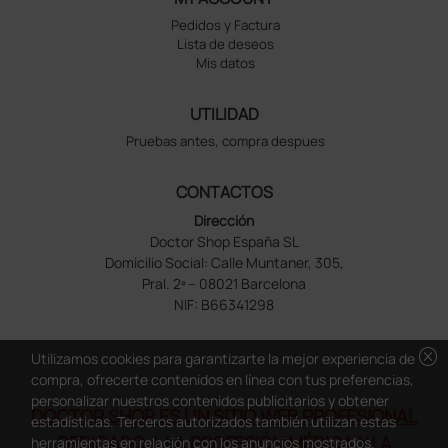
Pedidos y Factura
Lista de deseos
Mis datos
UTILIDAD
Pruebas antes, compra despues
CONTACTOS
Dirección
Doctor Shop España SL
Domicilio Social: Calle Muntaner, 305,
Pral. 2ª – 08021 Barcelona
NIF: B66341298
cancel
Utilizamos cookies para garantizarte la mejor experiencia de
compra, ofrecerte contenidos en línea con tus preferencias,
personalizar nuestros contenidos publicitarios y obtener
DOCTOR SHOP ES UN SITIO WEB PROFESIONAL
estadísticas. Terceros autorizados también utilizan estas
DEDICADO A LA PROFESIÓN MÉDICA Y LA
herramientas en relación con los anuncios mostrados.