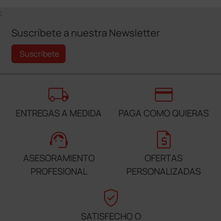
;
Suscríbete a nuestra Newsletter
Suscríbete
local_shipping
credit_card
ENTREGAS A MEDIDA
PAGA COMO QUIERAS
support_agent
request_quote
ASESORAMIENTO
OFERTAS
PROFESIONAL
PERSONALIZADAS
verified_user
SATISFECHO O