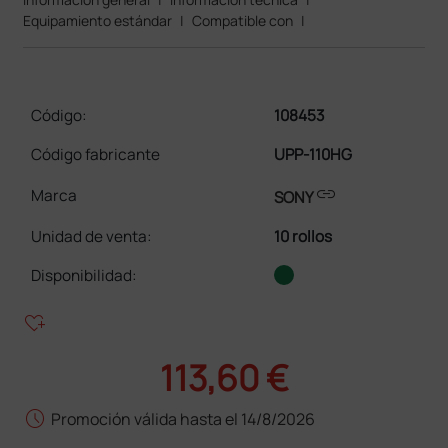
Equipamiento estándar
|
Compatible con
|
Código:
108453
Código fabricante
UPP-110HG
link
Marca
SONY
Unidad de venta
:
10 rollos
Disponibilidad:
heart_plus
113,60 €
schedule
Promoción válida hasta el 14/8/2026