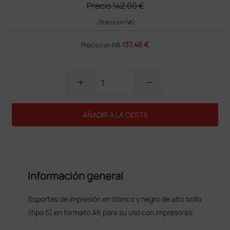
Precio
142,00 €
(Precio sin IVA)
137,46 €
Precio con IVA
add
remove
AÑADIR A LA CESTA
Información general
Soportes de impresión en blanco y negro de alto brillo
(tipo 5) en formato A6 para su uso con impresoras: