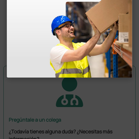
Papel ecográfico Sony UPP-110HD -
blanco/negro alta densidad mate
113,60 €
142,00 €
(Precio sin IVA)
10 rollos
Pregúntale a un colega
¿Todavía tienes alguna duda? ¿Necesitas más
información?