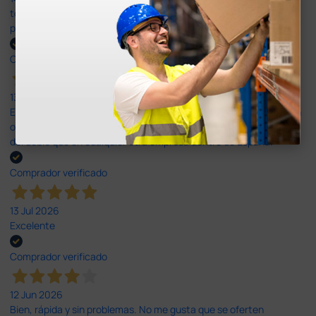
todo correcto. podria señalar que un poco caro los portes y el
plazo de entrega se alarga.
Comprador verificado
13 Jul 2026
Es fácil hacer el pedido. El producto, bastante mas barato que en
otras plataformas de material médico. Pero el envío cuesta más
del doble que en cualquier otra empresa dentro de España.
Comprador verificado
13 Jul 2026
Excelente
Comprador verificado
12 Jun 2026
Bien, rápida y sin problemas. No me gusta que se oferten