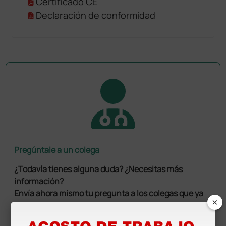
Certificado CE
Declaración de conformidad
Pregúntale a un colega
¿Todavía tienes alguna duda? ¿Necesitas más
información?
Envía ahora mismo tu pregunta a los colegas que ya
×
han adquirido este producto.