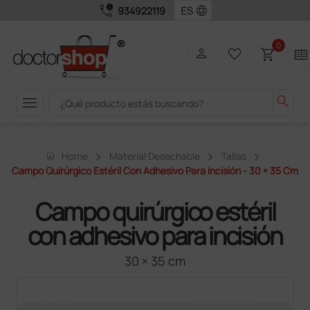
call_quality
language
934922119
0
person
favorite_border
shopping_cart
two_pager
menu
search
home
Home
Material Desechable
Tallas
Campo Quirúrgico Estéril Con Adhesivo Para Incisión - 30 × 35 Cm
Campo quirúrgico estéril
con adhesivo para incisión
30 × 35 cm