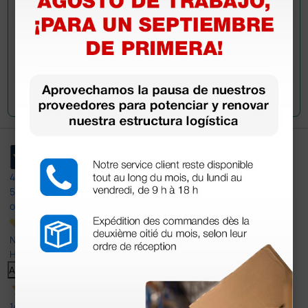
Envía tu pregunta
4,4
/5
597
opiniones
Nuestras reseñas de 4 y 5 estrellas.
Haga clic aquí para leerlos todos >
Anterior
Siguiente
14 Jul 2026