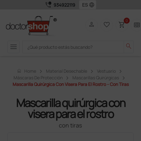
call_quality
language
934922119
0
person
favorite_border
shopping_cart
two_pager
menu
search
home
Home
Material Desechable
Vestuario
Máscaras De Protección
Mascarillas Quirúrgicas
Mascarilla Quirúrgica Con Visera Para El Rostro - Con Tiras
Mascarilla quirúrgica con
visera para el rostro
con tiras