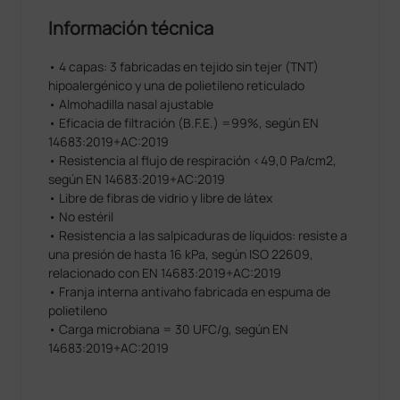
Información técnica
• 4 capas: 3 fabricadas en tejido sin tejer (TNT)
hipoalergénico y una de polietileno reticulado
• Almohadilla nasal ajustable
• Eficacia de filtración (B.F.E.) =99%, según EN
14683:2019+AC:2019
• Resistencia al flujo de respiración <49,0 Pa/cm2,
según EN 14683:2019+AC:2019
• Libre de fibras de vidrio y libre de látex
• No estéril
• Resistencia a las salpicaduras de líquidos: resiste a
una presión de hasta 16 kPa, según ISO 22609,
relacionado con EN 14683:2019+AC:2019
• Franja interna antivaho fabricada en espuma de
polietileno
• Carga microbiana = 30 UFC/g, según EN
14683:2019+AC:2019