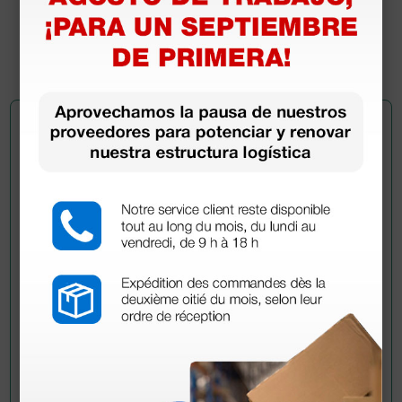
101,00 €
(Precio sin IVA)
900 uds.
Pregúntale a un colega
¿Todavía tienes alguna duda? ¿Necesitas más
información?
Envía ahora mismo tu pregunta a los colegas que ya
han adquirido este producto.