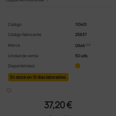
Código:
110401
Código fabricante
25637
link
Marca
GIMA
Unidad de venta
:
50 uds.
Disponibilidad:
En stock en 15 días laborables.
heart_plus
37,20 €