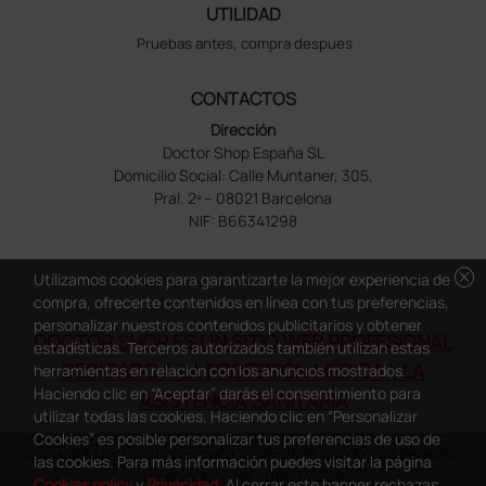
UTILIDAD
Pruebas antes, compra despues
CONTACTOS
Dirección
Doctor Shop España SL
Domicilio Social: Calle Muntaner, 305,
Pral. 2ª – 08021 Barcelona
NIF: B66341298
cancel
Utilizamos cookies para garantizarte la mejor experiencia de
compra, ofrecerte contenidos en línea con tus preferencias,
personalizar nuestros contenidos publicitarios y obtener
DOCTOR SHOP ES UN SITIO WEB PROFESIONAL
estadísticas. Terceros autorizados también utilizan estas
DEDICADO A LA PROFESIÓN MÉDICA Y LA
herramientas en relación con los anuncios mostrados.
Haciendo clic en “Aceptar” darás el consentimiento para
ASISTENCIA SANITARIA
utilizar todas las cookies. Haciendo clic en “Personalizar
Cookies” es posible personalizar tus preferencias de uso de
Copyright Doctor Shop España 2005-2026 - Todos los derechos
las cookies. Para más información puedes visitar la página
reservados - NIF.: B66341298
Cookies policy
y
Privacidad
. Al cerrar este banner rechazas