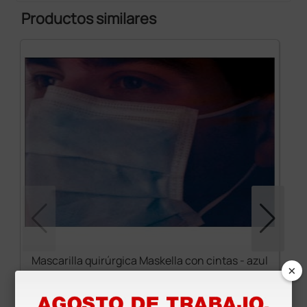
Productos similares
Mascarilla quirúrgica Maskella con cintas - azul
×