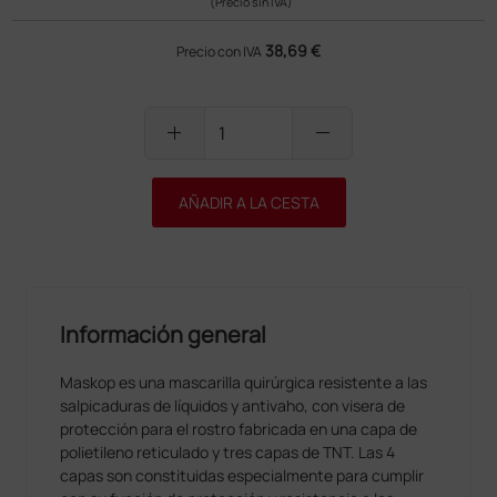
(Precio sin IVA)
38,69 €
Precio con IVA
add
remove
AÑADIR A LA CESTA
Información general
Maskop es una mascarilla quirúrgica resistente a las
salpicaduras de líquidos y antivaho, con visera de
protección para el rostro fabricada en una capa de
polietileno reticulado y tres capas de TNT. Las 4
capas son constituidas especialmente para cumplir