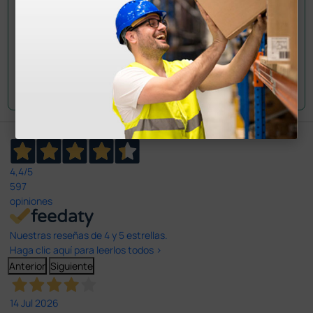
Envía tu pregunta
4,4
/5
597
opiniones
Nuestras reseñas de 4 y 5 estrellas.
Haga clic aquí para leerlos todos >
Anterior
Siguiente
14 Jul 2026