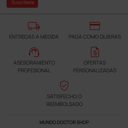
Suscríbete
local_shipping
credit_card
ENTREGAS A MEDIDA
PAGA COMO QUIERAS
support_agent
request_quote
ASESORAMIENTO
OFERTAS
PROFESIONAL
PERSONALIZADAS
verified_user
SATISFECHO O
REEMBOLSADO
MUNDO DOCTOR SHOP