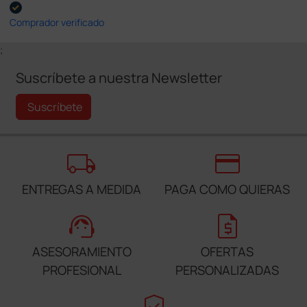
Comprador verificado
;
Suscríbete a nuestra Newsletter
Suscríbete
local_shipping
credit_card
ENTREGAS A MEDIDA
PAGA COMO QUIERAS
support_agent
request_quote
ASESORAMIENTO
OFERTAS
PROFESIONAL
PERSONALIZADAS