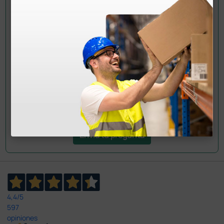
¿Todavía tienes alguna duda? ¿Necesitas más
información?
Envía ahora mismo tu pregunta a los colegas que ya
han adquirido este producto.
Envía tu pregunta
4,4
/5
597
opiniones