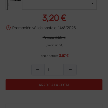
3,20 €
schedule
Promoción válida hasta el 14/8/2026
Precio
3,56 €
(Precio sin IVA)
3,87 €
Precio con IVA
add
remove
AÑADIR A LA CESTA