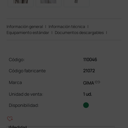
Información general
|
Información técnica
|
Equipamiento estándar
|
Documentos descargables
|
Código:
110046
Código fabricante
21072
link
Marca
GIMA
Unidad de venta
:
1 ud.
Disponibilidad:
heart_plus
Medida