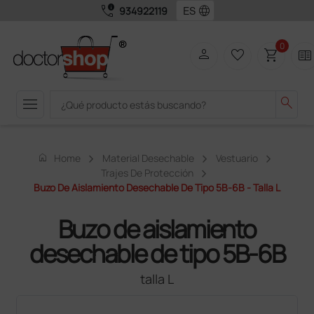
call_quality
language
934922119
0
person
favorite_border
shopping_cart
two_pager
menu
search
home
Home
Material Desechable
Vestuario
Trajes De Protección
Buzo De Aislamiento Desechable De Tipo 5B-6B - Talla L
Buzo de aislamiento
desechable de tipo 5B-6B
talla L