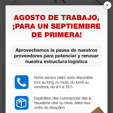
×
Buzo de aislamiento de tipo 4B-5B-6B con
costuras termoselladas - Talla L
5,60 €
7,00 €
(Precio sin IVA)
1 ud.
Pregúntale a un colega