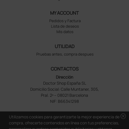
MY ACCOUNT
Pedidos y Factura
Lista de deseos
Mis datos
UTILIDAD
Pruebas antes, compra despues
CONTACTOS
Dirección
Doctor Shop España SL
Domicilio Social: Calle Muntaner, 305,
Pral. 2ª – 08021 Barcelona
NIF: B66341298
cancel
Utilizamos cookies para garantizarte la mejor experiencia de
compra, ofrecerte contenidos en línea con tus preferencias,
personalizar nuestros contenidos publicitarios y obtener