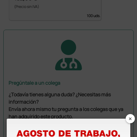
(Precio sin IVA)
100 uds.
Pregúntale a un colega
¿Todavía tienes alguna duda? ¿Necesitas más
información?
Envía ahora mismo tu pregunta a los colegas que ya
han adquirido este producto.
×