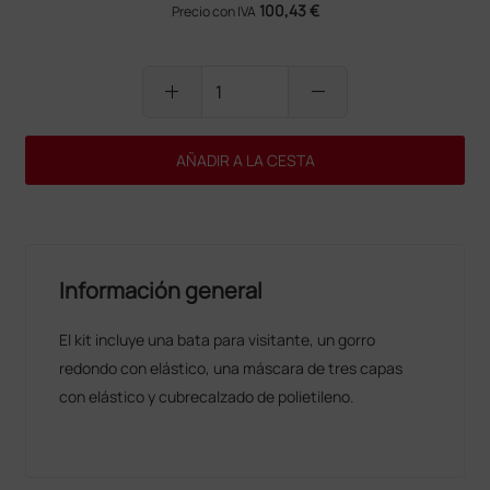
100,43 €
Precio con IVA
add
remove
AÑADIR A LA CESTA
Información general
El kit incluye una bata para visitante, un gorro
redondo con elástico, una máscara de tres capas
con elástico y cubrecalzado de polietileno.