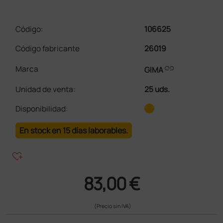
Código:
106625
Código fabricante
26019
link
Marca
GIMA
Unidad de venta
:
25 uds.
Disponibilidad:
En stock en 15 días laborables.
heart_plus
83,00 €
(Precio sin IVA)