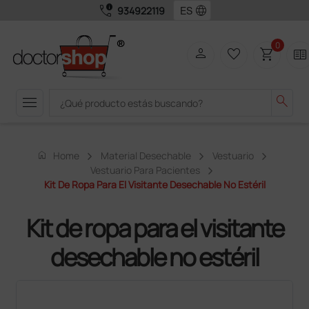
call_quality
language
934922119
0
person
favorite_border
shopping_cart
two_pager
menu
search
home
Home
Material Desechable
Vestuario
Vestuario Para Pacientes
Kit De Ropa Para El Visitante Desechable No Estéril
Kit de ropa para el visitante
desechable no estéril