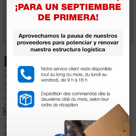
Envía tu pregunta
4,4
/5
597
opiniones
Nuestras reseñas de 4 y 5 estrellas.
Haga clic aquí para leerlos todos >
Anterior
Siguiente
14 Jul 2026
todo correcto. podria señalar que un poco caro los portes y el