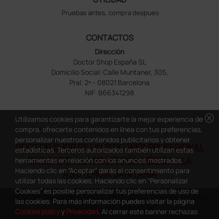
Pruebas antes, compra despues
CONTACTOS
Dirección
Doctor Shop España SL
Domicilio Social: Calle Muntaner, 305,
Pral. 2ª – 08021 Barcelona
NIF: B66341298
cancel
Utilizamos cookies para garantizarte la mejor experiencia de
compra, ofrecerte contenidos en línea con tus preferencias,
personalizar nuestros contenidos publicitarios y obtener
DOCTOR SHOP ES UN SITIO WEB PROFESIONAL
estadísticas. Terceros autorizados también utilizan estas
DEDICADO A LA PROFESIÓN MÉDICA Y LA
herramientas en relación con los anuncios mostrados.
Haciendo clic en “Aceptar” darás el consentimiento para
ASISTENCIA SANITARIA
utilizar todas las cookies. Haciendo clic en “Personalizar
Cookies” es posible personalizar tus preferencias de uso de
Copyright Doctor Shop España 2005-2026 - Todos los derechos
las cookies. Para más información puedes visitar la página
reservados - NIF.: B66341298
Cookies policy
y
Privacidad
. Al cerrar este banner rechazas