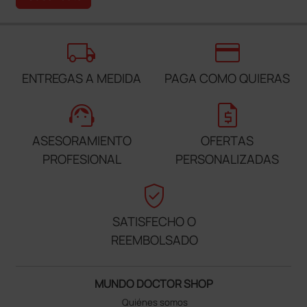
local_shipping
credit_card
ENTREGAS A MEDIDA
PAGA COMO QUIERAS
support_agent
request_quote
ASESORAMIENTO
OFERTAS
PROFESIONAL
PERSONALIZADAS
verified_user
SATISFECHO O
REEMBOLSADO
MUNDO DOCTOR SHOP
Quiénes somos