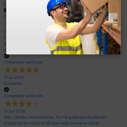
plazo de entrega se alarga.
Comprador verificado
13 Jul 2026
Es fácil hacer el pedido. El producto, bastante mas barato que en
otras plataformas de material médico. Pero el envío cuesta más
del doble que en cualquier otra empresa dentro de España.
Comprador verificado
13 Jul 2026
Excelente
Comprador verificado
12 Jun 2026
Bien, rápida y sin problemas. No me gusta que se oferten
productos sin incluir el IVA que luego nos van a cobrar.