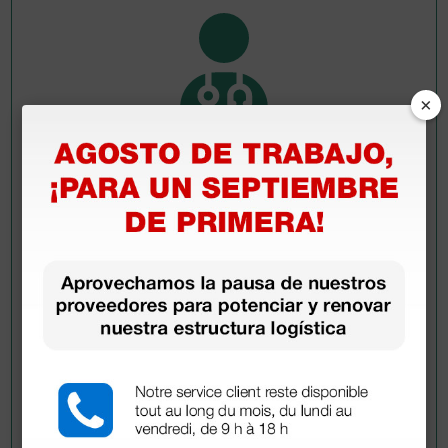
×
Pregúntale a un colega
¿Todavía tienes alguna duda? ¿Necesitas más
información?
Envía ahora mismo tu pregunta a los colegas que ya
han adquirido este producto.
Envía tu pregunta