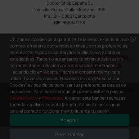
Doctor Shop España SL
Domicilio Social: Calle Muntaner, 305,
Pral. 2ª – 08021 Barcelona
NIF: B66341298
cancel
Utilizamos cookies para garantizarte la mejor experiencia de
compra, ofrecerte contenidos en línea con tus preferencias,
personalizar nuestros contenidos publicitarios y obtener
DOCTOR SHOP ES UN SITIO WEB PROFESIONAL
estadísticas. Terceros autorizados también utilizan estas
DEDICADO A LA PROFESIÓN MÉDICA Y LA
herramientas en relación con los anuncios mostrados.
Haciendo clic en “Aceptar” darás el consentimiento para
ASISTENCIA SANITARIA
utilizar todas las cookies. Haciendo clic en “Personalizar
Cookies” es posible personalizar tus preferencias de uso de
Copyright Doctor Shop España 2005-2026 - Todos los derechos
las cookies. Para más información puedes visitar la página
reservados - NIF.: B66341298
Cookies policy
y
Privacidad
. Al cerrar este banner rechazas
todas las cookies excepto las estrictamente necesarias
para el correcto funcionamiento durante tu sesión.
Aceptar
0
This site is protected by reCAPTCHA and the Google
Privacy Policy
and
Personalizar