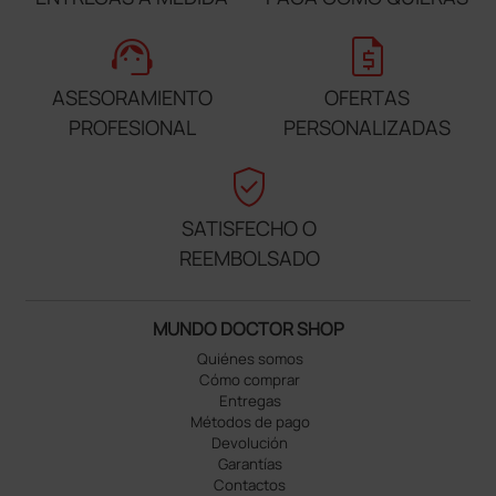
support_agent
request_quote
ASESORAMIENTO
OFERTAS
PROFESIONAL
PERSONALIZADAS
verified_user
SATISFECHO O
REEMBOLSADO
MUNDO DOCTOR SHOP
Quiénes somos
Cómo comprar
Entregas
Métodos de pago
Devolución
Garantías
Contactos