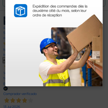
4,4
/5
597
opiniones
Nuestras reseñas de 4 y 5 estrellas.
Haga clic aquí para leerlos todos >
Anterior
Siguiente
14 Jul 2026
todo correcto. podria señalar que un poco caro los portes y el
plazo de entrega se alarga.
Comprador verificado
13 Jul 2026