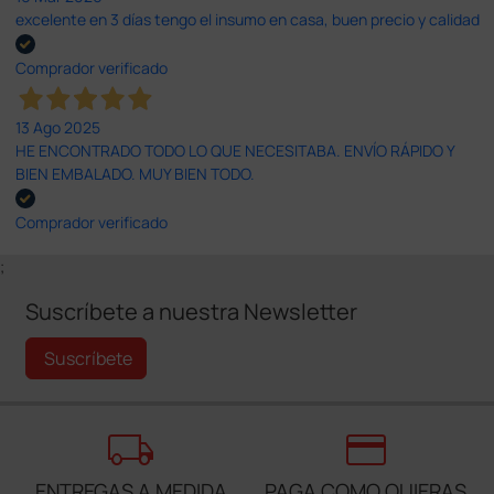
excelente en 3 días tengo el insumo en casa, buen precio y calidad
Comprador verificado
13 Ago 2025
HE ENCONTRADO TODO LO QUE NECESITABA. ENVÍO RÁPIDO Y
BIEN EMBALADO. MUY BIEN TODO.
Comprador verificado
;
Suscríbete a nuestra Newsletter
Suscríbete
local_shipping
credit_card
ENTREGAS A MEDIDA
PAGA COMO QUIERAS