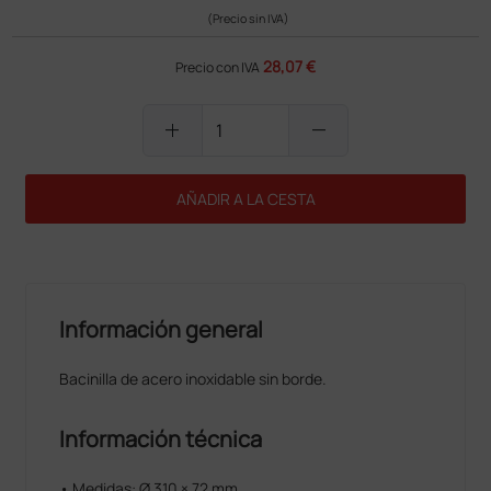
(Precio sin IVA)
28,07 €
Precio con IVA
add
remove
AÑADIR A LA CESTA
Información general
Bacinilla de acero inoxidable sin borde.
Información técnica
• Medidas: Ø 310 × 72 mm