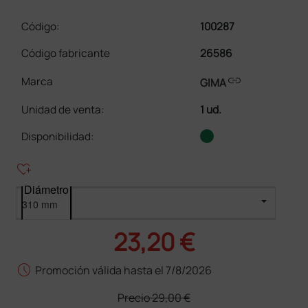
Código:
100287
Código fabricante
26586
link
Marca
GIMA
Unidad de venta
:
1 ud.
Disponibilidad:
heart_plus
Diámetro
23,20 €
schedule
Promoción válida hasta el 7/8/2026
Precio
29,00 €