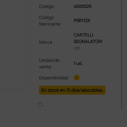
Código:
4500025
Código
PSR112X
fabricante
CARTELLI
SEGNALATORI
Marca
link
Unidad de
1 ud.
venta
:
Disponibilidad:
En stock en 15 días laborables.
heart_plus