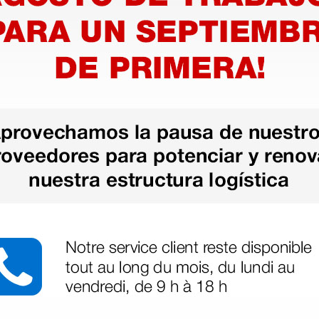
legas que ya
azo de entrega se alarga.