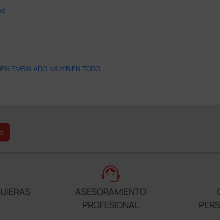
ad
IEN EMBALADO. MUY BIEN TODO.
e
support_agent
UIERAS
ASESORAMIENTO
PROFESIONAL
PER