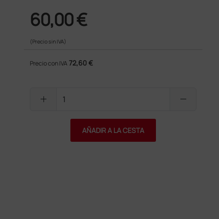
60,00 €
(Precio sin IVA)
72,60 €
Precio con IVA
add
remove
AÑADIR A LA CESTA