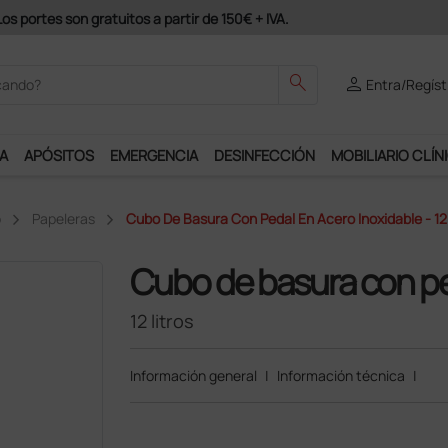
Únete al programa Ds Plus y podrás 
search
person
Entra/Regíst
A
APÓSITOS
EMERGENCIA
DESINFECCIÓN
MOBILIARIO CLÍN
o
Papeleras
Cubo De Basura Con Pedal En Acero Inoxidable - 12 
Cubo de basura con pe
12 litros
Información general
|
Información técnica
|