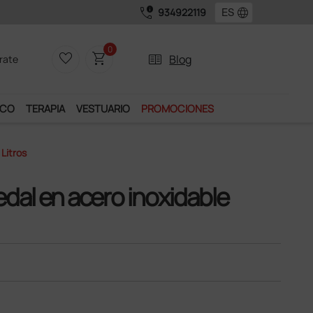
call_quality
language
934922119
disfrutar de muchos servicios exclusivos.
0
favorite_border
shopping_cart
two_pager
Blog
rate
ICO
TERAPIA
VESTUARIO
PROMOCIONES
Litros
dal en acero inoxidable