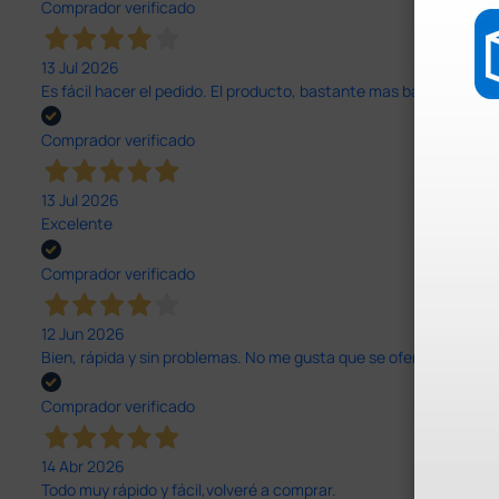
Comprador verificado
13 Jul 2026
Es fácil hacer el pedido. El producto, bastante mas barato que 
Comprador verificado
13 Jul 2026
Excelente
Comprador verificado
12 Jun 2026
Bien, rápida y sin problemas. No me gusta que se oferten productos
Comprador verificado
14 Abr 2026
Todo muy rápido y fácil,volveré a comprar.