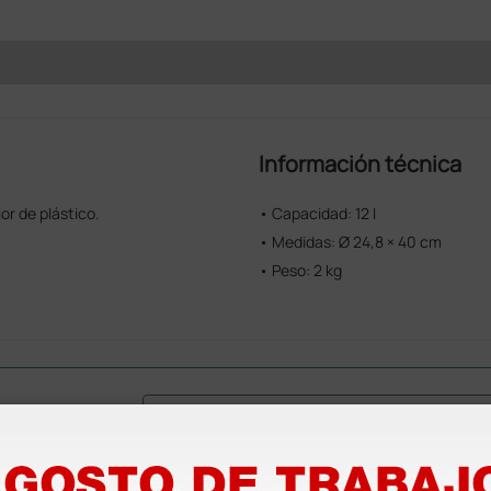
Información técnica
or de plástico.
• Capacidad: 12 l
• Medidas: Ø 24,8 × 40 cm
• Peso: 2 kg
as más