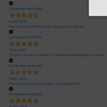
Comprador verificado
14 Abr 2026
Muy buena. Excelente trato, disposición y rapidez
Comprador verificado
13 Abr 2026
Son muy serios y puntuales. El material siempre llega muy bien¡¡¡
Comprador verificado
13 Abr 2026
Buen producto y envío rápido y bien presentado
Comprador verificado
16 Mar 2026