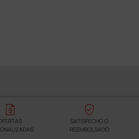
request_quote
verified_user
OFERTAS
SATISFECHO O
SONALIZADAS
REEMBOLSADO