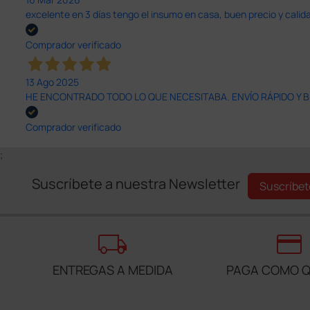
excelente en 3 días tengo el insumo en casa, buen precio y calid
Comprador verificado
13 Ago 2025
HE ENCONTRADO TODO LO QUE NECESITABA. ENVÍO RÁPIDO Y B
Comprador verificado
;
Suscríbete a nuestra Newsletter
Suscríbet
local_shipping
credit_card
ENTREGAS A MEDIDA
PAGA COMO Q