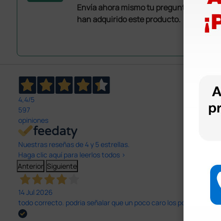
Envía ahora mismo tu pregunta a los co
han adquirido este producto.
4,4
/5
597
opiniones
Nuestras reseñas de 4 y 5 estrellas.
Haga clic aquí para leerlos todos >
Anterior
Siguiente
14 Jul 2026
todo correcto. podria señalar que un poco caro los portes y el pl