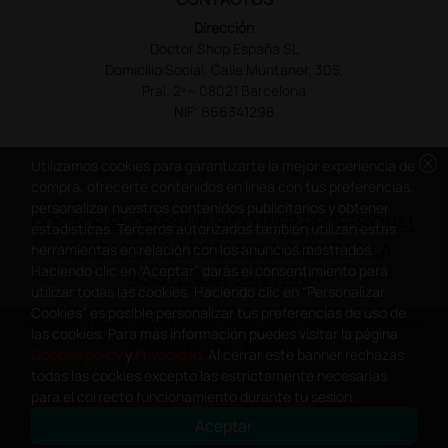
Dirección
Doctor Shop España SL
Domicilio Social: Calle Muntaner, 305,
Pral. 2ª – 08021 Barcelona
NIF: B66341298
cancel
Utilizamos cookies para garantizarte la mejor experiencia de
compra, ofrecerte contenidos en línea con tus preferencias,
personalizar nuestros contenidos publicitarios y obtener
DOCTOR SHOP ES UN SITIO WEB PROFESIONAL
estadísticas. Terceros autorizados también utilizan estas
DEDICADO A LA PROFESIÓN MÉDICA Y LA
herramientas en relación con los anuncios mostrados.
Haciendo clic en “Aceptar” darás el consentimiento para
ASISTENCIA SANITARIA
utilizar todas las cookies. Haciendo clic en “Personalizar
Cookies” es posible personalizar tus preferencias de uso de
Copyright Doctor Shop España 2005-2026 - Todos los derechos
las cookies. Para más información puedes visitar la página
reservados - NIF.: B66341298
Cookies policy
y
Privacidad
. Al cerrar este banner rechazas
todas las cookies excepto las estrictamente necesarias
para el correcto funcionamiento durante tu sesión.
Aceptar