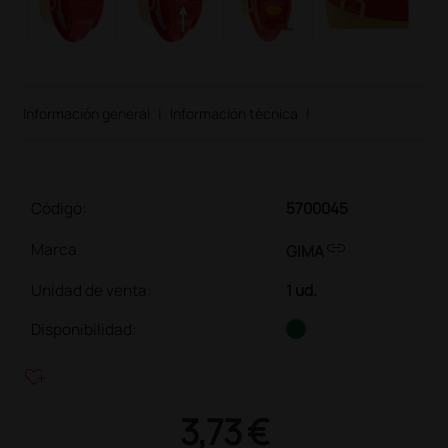
Información general
|
Información técnica
|
Código:
5700045
link
Marca
GIMA
Unidad de venta
:
1 ud.
Disponibilidad:
heart_plus
3,73 €