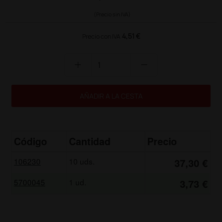
(Precio sin IVA)
4,51 €
Precio con IVA
add
remove
AÑADIR A LA CESTA
Código
Cantidad
Precio
106230
10 uds.
37,30 €
5700045
1 ud.
3,73 €