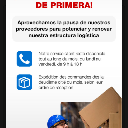
Pregúntale a un colega
¿Todavía tienes alguna duda? ¿Necesitas más
información?
Envía ahora mismo tu pregunta a los colegas que ya
han adquirido este producto.