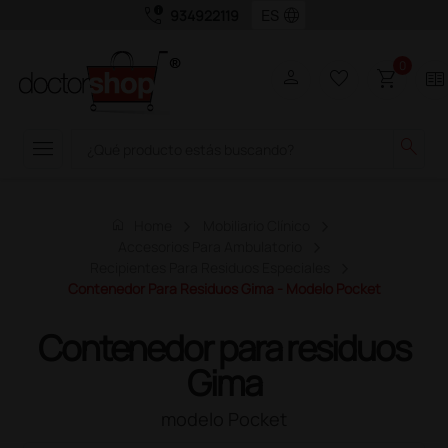
call_quality
language
934922119
0
person
favorite_border
shopping_cart
two_pager
menu
search
home
Home
Mobiliario Clínico
Accesorios Para Ambulatorio
Recipientes Para Residuos Especiales
Contenedor Para Residuos Gima - Modelo Pocket
Contenedor para residuos
Gima
modelo Pocket