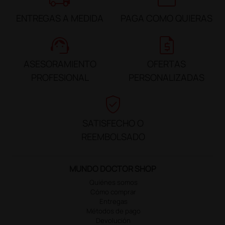
ENTREGAS A MEDIDA
PAGA COMO QUIERAS
support_agent
request_quote
ASESORAMIENTO
OFERTAS
PROFESIONAL
PERSONALIZADAS
verified_user
SATISFECHO O
REEMBOLSADO
MUNDO DOCTOR SHOP
Quiénes somos
Cómo comprar
Entregas
Métodos de pago
Devolución