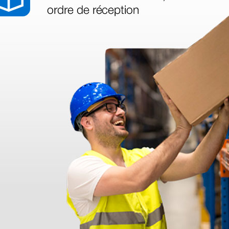
as más
legas que ya