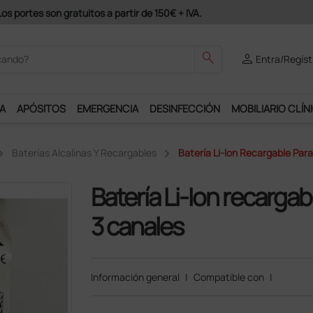
es son gratuitos a partir de 150€ + IVA.
search
person
Entra/Regíst
A
APÓSITOS
EMERGENCIA
DESINFECCIÓN
MOBILIARIO CLÍN
Baterías Alcalinas Y Recargables
Batería Li-Ion Recargable Par
Batería Li-Ion recarga
3 canales
Información general
|
Compatible con
|