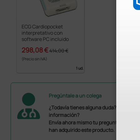
ECG Cardiopocket
interpretativo con
software PC incluido
298,08 €
414,00 €
(Precio sin IVA)
1 ud.
Pregúntale a un colega
¿Todavía tienes alguna duda? ¿Necesit
información?
Envía ahora mismo tu pregunta a los co
han adquirido este producto.