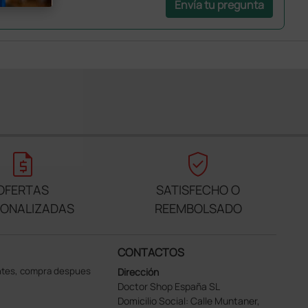
Envía tu pregunta
request_quote
verified_user
OFERTAS
SATISFECHO O
SONALIZADAS
REEMBOLSADO
CONTACTOS
ntes, compra despues
Dirección
Doctor Shop España SL
Domicilio Social: Calle Muntaner,