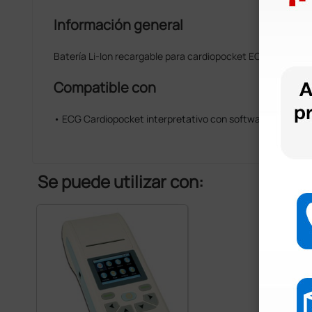
Información general
Batería Li-Ion recargable para cardiopocket ECG de 3 can
Compatible con
• ECG Cardiopocket interpretativo con software PC inclui
Se puede utilizar con: