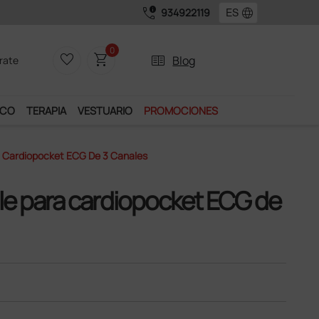
call_quality
language
934922119
Únete al programa
0
favorite_border
shopping_cart
two_pager
Blog
rate
ICO
TERAPIA
VESTUARIO
PROMOCIONES
a Cardiopocket ECG De 3 Canales
ble para cardiopocket ECG de