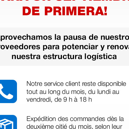
ales código 107640
do