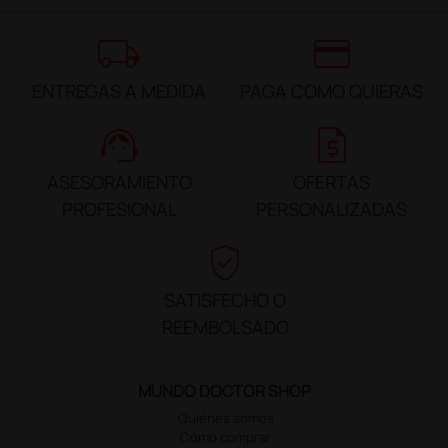
local_shipping
credit_card
ENTREGAS A MEDIDA
PAGA COMO QUIERAS
support_agent
request_quote
ASESORAMIENTO
OFERTAS
PROFESIONAL
PERSONALIZADAS
verified_user
SATISFECHO O
REEMBOLSADO
MUNDO DOCTOR SHOP
Quiénes somos
Cómo comprar