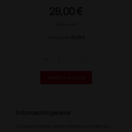
28,00 €
(Precio sin IVA)
33,88 €
Precio con IVA
add
remove
AÑADIR A LA CESTA
Información general
Cargador universal, puede utilizarse con todas las