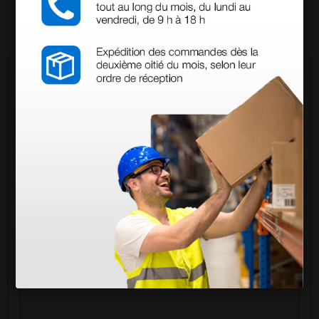
1 ud.
Pregúntale a un colega
¿Todavía tienes alguna duda? ¿Necesitas más
información?
Envía ahora mismo tu pregunta a los colegas que ya
han adquirido este producto.