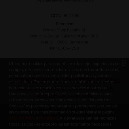
Pruebas antes, compra despues
CONTACTOS
Dirección
Doctor Shop España SL
Domicilio Social: Calle Muntaner, 305,
Pral. 2ª – 08021 Barcelona
NIF: B66341298
cancel
Utilizamos cookies para garantizarte la mejor experiencia de
compra, ofrecerte contenidos en línea con tus preferencias,
personalizar nuestros contenidos publicitarios y obtener
DOCTOR SHOP ES UN SITIO WEB PROFESIONAL
estadísticas. Terceros autorizados también utilizan estas
DEDICADO A LA PROFESIÓN MÉDICA Y LA
herramientas en relación con los anuncios mostrados.
Haciendo clic en “Aceptar” darás el consentimiento para
ASISTENCIA SANITARIA
utilizar todas las cookies. Haciendo clic en “Personalizar
Cookies” es posible personalizar tus preferencias de uso de
Copyright Doctor Shop España 2005-2026 - Todos los derechos
las cookies. Para más información puedes visitar la página
reservados - NIF.: B66341298
Cookies policy
y
Privacidad
. Al cerrar este banner rechazas
todas las cookies excepto las estrictamente necesarias