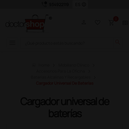
call_quality
language
934922119
0
person
favorite_border
shopping_cart
two_pager
menu
search
home
Home
Mobiliario Clínico
Accesorios Para La Oficina
Baterías Alcalinas Y Recargables
Cargador Universal De Baterías
Cargador universal de
baterías