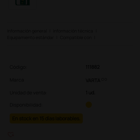
Información general
|
Información técnica
|
Equipamiento estándar
|
Compatible con
|
Código:
111882
link
Marca
VARTA
Unidad de venta
:
1 ud.
Disponibilidad:
En stock en 15 días laborables.
heart_plus