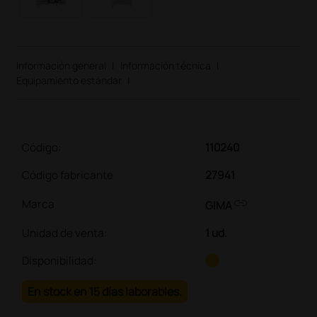
Información general
|
Información técnica
|
Equipamiento estándar
|
Código:
110240
Código fabricante
27941
link
Marca
GIMA
Unidad de venta
:
1 ud.
Disponibilidad:
En stock en 15 días laborables.