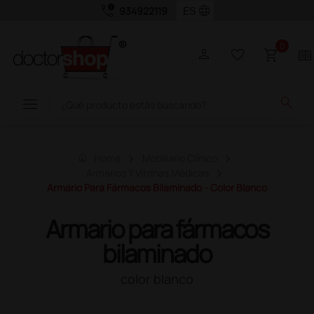
call_quality
language
934922119
0
person
favorite_border
shopping_cart
two_pager
menu
search
home
Home
Mobiliario Clínico
Armarios Y Vitrinas Médicas
Armario Para Fármacos Bilaminado - Color Blanco
Armario para fármacos
bilaminado
color blanco