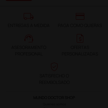
local_shipping
credit_card
ENTREGAS A MEDIDA
PAGA COMO QUIERAS
support_agent
request_quote
ASESORAMIENTO
OFERTAS
PROFESIONAL
PERSONALIZADAS
verified_user
SATISFECHO O
REEMBOLSADO
MUNDO DOCTOR SHOP
Quiénes somos