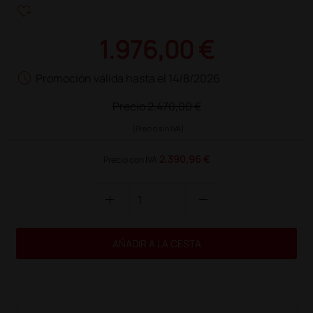
heart_plus
1.976,00 €
schedule
Promoción válida hasta el 14/8/2026
Precio
2.470,00 €
(Precio sin IVA)
2.390,96 €
Precio con IVA
add
remove
AÑADIR A LA CESTA