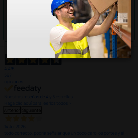
Envía tu pregunta
4,4
/5
597
opiniones
Nuestras reseñas de 4 y 5 estrellas.
Haga clic aquí para leerlos todos >
Anterior
Siguiente
14 Jul 2026
todo correcto. podria señalar que un poco caro los portes y el