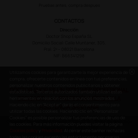
Pruebas antes, compra despues
CONTACTOS
Dirección
Doctor Shop España SL
Domicilio Social: Calle Muntaner, 305,
Pral. 2ª – 08021 Barcelona
NIF: B66341298
cancel
Utilizamos cookies para garantizarte la mejor experiencia de
compra, ofrecerte contenidos en línea con tus preferencias,
personalizar nuestros contenidos publicitarios y obtener
DOCTOR SHOP ES UN SITIO WEB PROFESIONAL
estadísticas. Terceros autorizados también utilizan estas
DEDICADO A LA PROFESIÓN MÉDICA Y LA
herramientas en relación con los anuncios mostrados.
Haciendo clic en “Aceptar” darás el consentimiento para
ASISTENCIA SANITARIA
utilizar todas las cookies. Haciendo clic en “Personalizar
Cookies” es posible personalizar tus preferencias de uso de
Copyright Doctor Shop España 2005-2026 - Todos los derechos
las cookies. Para más información puedes visitar la página
reservados - NIF.: B66341298
Cookies policy
y
Privacidad
. Al cerrar este banner rechazas
todas las cookies excepto las estrictamente necesarias