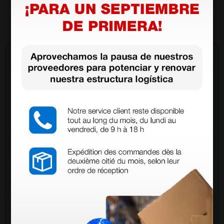
(Precio sin IVA)
1 ud.
Pregúntale a un colega
¿Todavía tienes alguna duda? ¿Necesitas más
información?
Envía ahora mismo tu pregunta a los colegas que ya
han adquirido este producto.