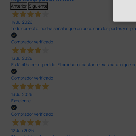
Anterior
Siguiente
14 Jul 2026
todo correcto. podria señalar que un poco caro los portes y el pl
Comprador verificado
13 Jul 2026
Es fácil hacer el pedido. El producto, bastante mas barato que 
Comprador verificado
13 Jul 2026
Excelente
Comprador verificado
12 Jun 2026