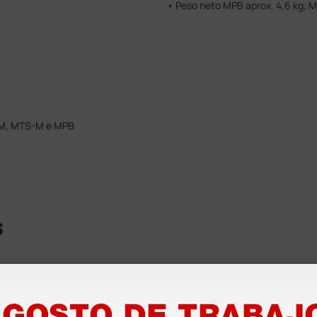
• Peso neto MPB aprox. 4,6 kg; M
PM, MTS-M e MPB
s