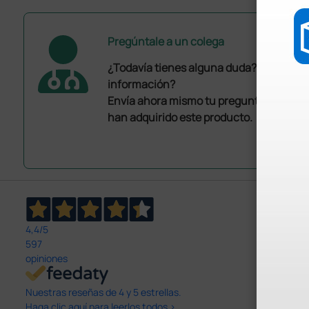
Pregúntale a un colega
¿Todavía tienes alguna duda? ¿Necesit
información?
Envía ahora mismo tu pregunta a los co
han adquirido este producto.
4,4
/5
597
opiniones
Nuestras reseñas de 4 y 5 estrellas.
Haga clic aquí para leerlos todos >