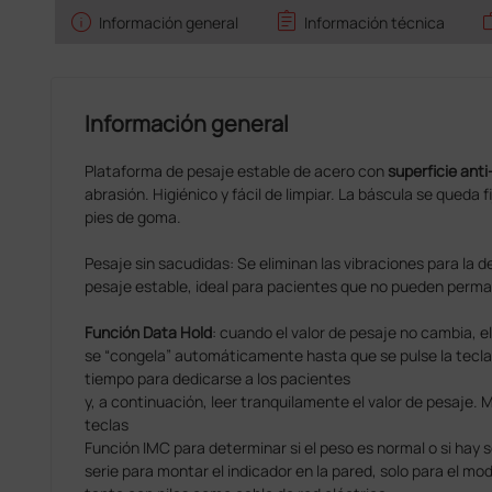
info
assignment
w
Información general
Información técnica
Información general
Plataforma de pesaje estable de acero con
superﬁcie anti
abrasión. Higiénico y fácil de limpiar. La báscula se queda 
pies de goma.
Pesaje sin sacudidas: Se eliminan las vibraciones para la 
pesaje estable, ideal para pacientes que no pueden perma
Función Data Hold
: cuando el valor de pesaje no cambia, e
se “congela” automáticamente hasta que se pulse la tec
tiempo para dedicarse a los pacientes
y, a continuación, leer tranquilamente el valor de pesaje.
teclas
Función IMC para determinar si el peso es normal o si hay
serie para montar el indicador en la pared, solo para el mod