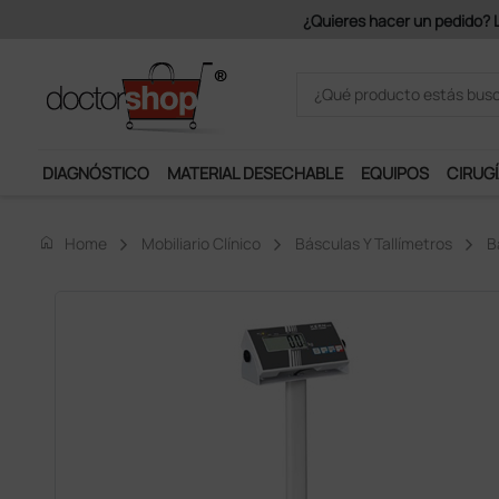
Únete al programa Ds Plus y p
DIAGNÓSTICO
MATERIAL DESECHABLE
EQUIPOS
CIRUGÍ
home
Home
Mobiliario Clínico
Básculas Y Tallímetros
B