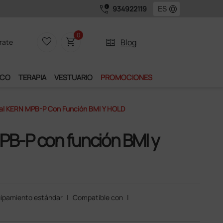
call_quality
language
934922119
0
favorite_border
shopping_cart
two_pager
Blog
rate
ICO
TERAPIA
VESTUARIO
PROMOCIONES
tal KERN MPB-P Con Función BMI Y HOLD
MPB-P con función BMI y
ipamiento estándar
|
Compatible con
|