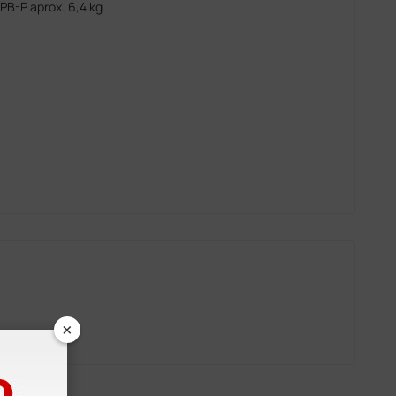
PB-P aprox. 6,4 kg
×