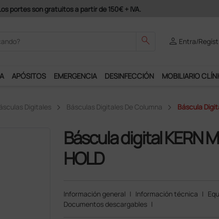
odrás disfrutar de muchos servicios exclusivos.
search
person
Entra/Regíst
A
APÓSITOS
EMERGENCIA
DESINFECCIÓN
MOBILIARIO CLÍN
ásculas Digitales
Básculas Digitales De Columna
Báscula Digi
Báscula digital KERN 
HOLD
Información general
|
Información técnica
|
Equ
Documentos descargables
|