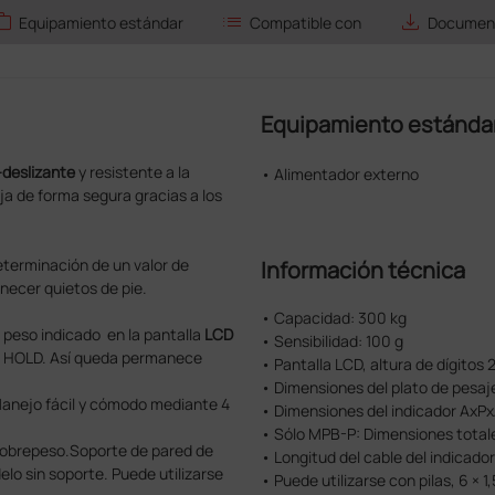
ork
list
save_alt
Equipamiento estándar
Compatible con
Document
Equipamiento estánda
-deslizante
y resistente a la
• Alimentador externo
ﬁja de forma segura gracias a los
determinación de un valor de
Información técnica
necer quietos de pie.
• Capacidad: 300 kg
l peso indicado en la pantalla
LCD
• Sensibilidad: 100 g
la HOLD. Así queda permanece
• Pantalla LCD, altura de dígitos
• Dimensiones del plato de pes
 Manejo fácil y cómodo mediante 4
• Dimensiones del indicador Ax
• Sólo MPB-P: Dimensiones total
 sobrepeso.Soporte de pared de
• Longitud del cable del indicado
elo sin soporte. Puede utilizarse
• Puede utilizarse con pilas, 6 × 