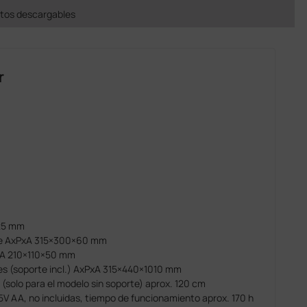
os descargables
r
 25 mm
aje AxPxA 315×300×60 mm
PxA 210×110×50 mm
es (soporte incl.) AxPxA 315×440×1010 mm
r (solo para el modelo sin soporte) aprox. 120 cm
1,5V AA, no incluidas, tiempo de funcionamiento aprox. 170 h