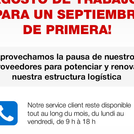
nico
ERN
, MTS-M
1 ud.