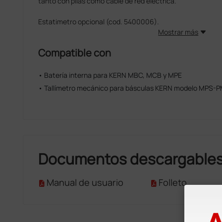
tanto con pilas como cable de red eléctrica.
Estatimetro opcional (cod. 5400006).
Mostrar más
Compatible con
• Batería interna para KERN MBC, MCB y MPE
• Tallímetro mecánico para básculas KERN modelo MPS-
Documentos descargable
Manual de usuario
Folleto