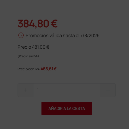
384,80 €
schedule
Promoción válida hasta el 7/8/2026
Precio
481,00 €
(Precio sin IVA)
465,61 €
Precio con IVA
add
remove
AÑADIR A LA CESTA