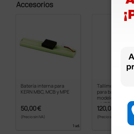
Accesorios
Batería interna para
Tallímetro mecá
KERN MBC, MCB y MPE
para básculas K
modelo MPS-PM
e MPB
50,00 €
120,00 €
(Precio sin IVA)
(Precio sin IVA)
1 ud.