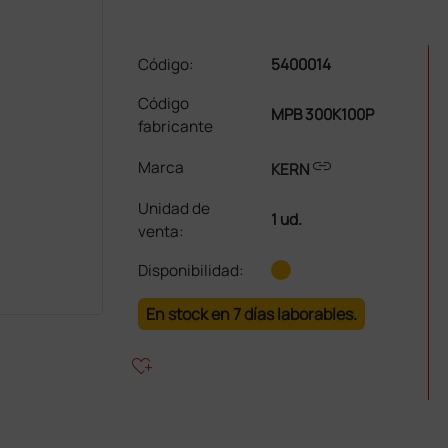
Código:
5400014
Código
MPB 300K100P
fabricante
link
Marca
KERN
Unidad de
1 ud.
venta
:
Disponibilidad:
En stock en 7 días laborables.
heart_plus