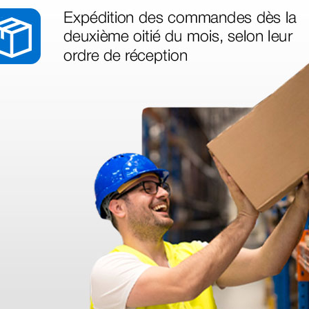
as más
legas que ya