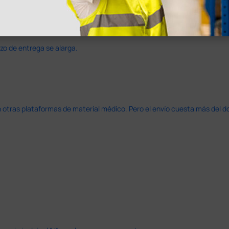
azo de entrega se alarga.
en otras plataformas de material médico. Pero el envío cuesta más del 