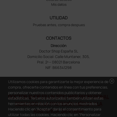
Mis datos
UTILIDAD
Pruebas antes, compra despues
CONTACTOS
Dirección
Doctor Shop España SL
Domicilio Social: Calle Muntaner, 305,
Pral. 2ª – 08021 Barcelona
NIF: B66341298
cancel
Utilizamos cookies para garantizarte la mejor experiencia de
compra, ofrecerte contenidos en línea con tus preferencias,
personalizar nuestros contenidos publicitarios y obtener
DOCTOR SHOP ES UN SITIO WEB PROFESIONAL
estadísticas. Terceros autorizados también utilizan estas
DEDICADO A LA PROFESIÓN MÉDICA Y LA
herramientas en relación con los anuncios mostrados.
Haciendo clic en “Aceptar” darás el consentimiento para
ASISTENCIA SANITARIA
utilizar todas las cookies. Haciendo clic en “Personalizar