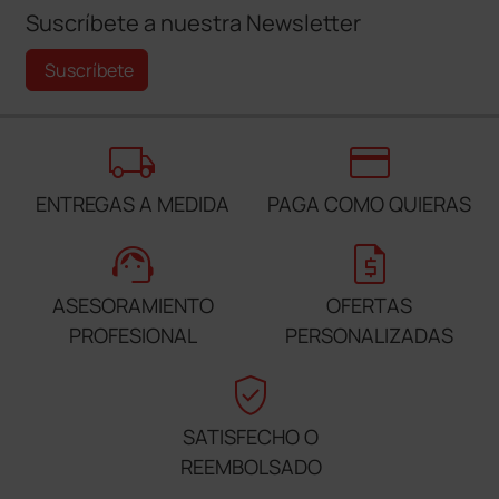
Suscríbete a nuestra Newsletter
Suscríbete
local_shipping
credit_card
ENTREGAS A MEDIDA
PAGA COMO QUIERAS
support_agent
request_quote
ASESORAMIENTO
OFERTAS
PROFESIONAL
PERSONALIZADAS
verified_user
SATISFECHO O
REEMBOLSADO