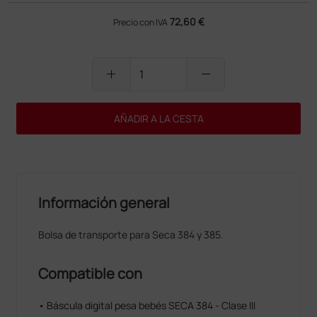
72,60 €
Precio con IVA
add
remove
AÑADIR A LA CESTA
Información general
Bolsa de transporte para Seca 384 y 385.
Compatible con
• Báscula digital pesa bebés SECA 384 - Clase III