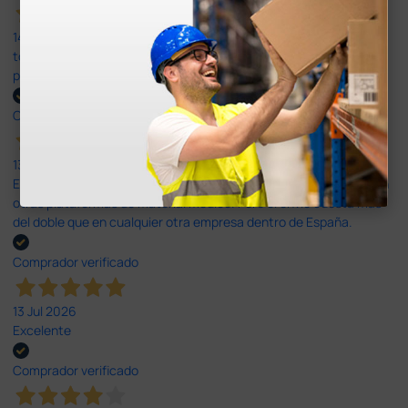
14 Jul 2026
todo correcto. podria señalar que un poco caro los portes y el
plazo de entrega se alarga.
Comprador verificado
13 Jul 2026
Es fácil hacer el pedido. El producto, bastante mas barato que en
otras plataformas de material médico. Pero el envío cuesta más
del doble que en cualquier otra empresa dentro de España.
Comprador verificado
13 Jul 2026
Excelente
Comprador verificado