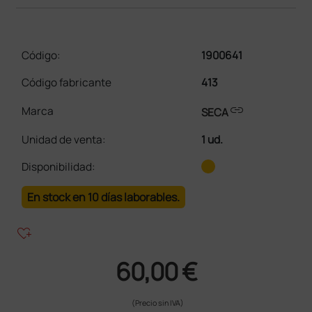
Código:
1900641
Código fabricante
413
link
Marca
SECA
Unidad de venta
:
1 ud.
Disponibilidad:
En stock en 10 días laborables.
heart_plus
60,00 €
(Precio sin IVA)