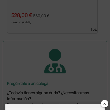
528,00 €
660,00 €
(Precio sin IVA)
1 ud.
Pregúntale a un colega
¿Todavía tienes alguna duda? ¿Necesitas más
información?
×
Envía ahora mismo tu pregunta a los colegas que ya