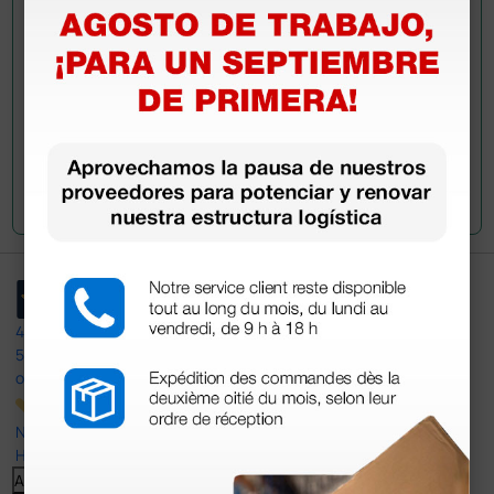
han adquirido este producto.
Envía tu pregunta
4,4
/5
597
opiniones
Nuestras reseñas de 4 y 5 estrellas.
Haga clic aquí para leerlos todos >
Anterior
Siguiente