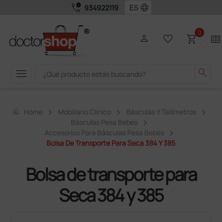
call_quality
language
934922119
0
person
favorite_border
shopping_cart
two_pager
menu
search
home
Home
Mobiliario Clínico
Básculas Y Tallímetros
Básculas Pesa Bebés
Accesorios Para Básculas Pesa Bebés
Bolsa De Transporte Para Seca 384 Y 385
Bolsa de transporte para
Seca 384 y 385