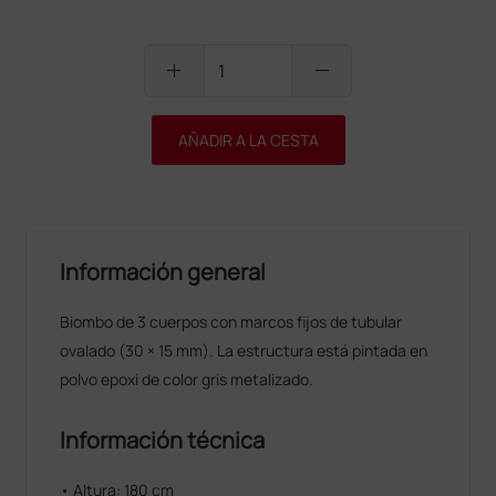
add
remove
AÑADIR A LA CESTA
Información general
Biombo de 3 cuerpos con marcos fijos de tubular
ovalado (30 × 15 mm). La estructura está pintada en
polvo epoxi de color gris metalizado.
Información técnica
• Altura: 180 cm