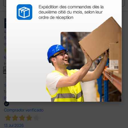
4,4
/5
597
opiniones
Nuestras reseñas de 4 y 5 estrellas.
Haga clic aquí para leerlos todos >
Anterior
Siguiente
14 Jul 2026
todo correcto. podria señalar que un poco caro los portes y el
plazo de entrega se alarga.
Comprador verificado
13 Jul 2026