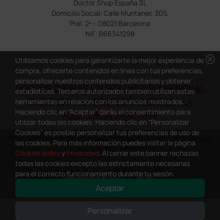
Doctor Shop España SL
Domicilio Social: Calle Muntaner, 305,
Pral. 2ª – 08021 Barcelona
NIF: B66341298
cancel
Utilizamos cookies para garantizarte la mejor experiencia de
compra, ofrecerte contenidos en línea con tus preferencias,
personalizar nuestros contenidos publicitarios y obtener
DOCTOR SHOP ES UN SITIO WEB PROFESIONAL
estadísticas. Terceros autorizados también utilizan estas
DEDICADO A LA PROFESIÓN MÉDICA Y LA
herramientas en relación con los anuncios mostrados.
Haciendo clic en “Aceptar” darás el consentimiento para
ASISTENCIA SANITARIA
utilizar todas las cookies. Haciendo clic en “Personalizar
Cookies” es posible personalizar tus preferencias de uso de
Copyright Doctor Shop España 2005-2026 - Todos los derechos
las cookies. Para más información puedes visitar la página
reservados - NIF.: B66341298
Cookies policy
y
Privacidad
. Al cerrar este banner rechazas
todas las cookies excepto las estrictamente necesarias
para el correcto funcionamiento durante tu sesión.
Aceptar
0
This site is protected by reCAPTCHA and the Google
Privacy Policy
and
Personalizar
Terms of Service
apply.