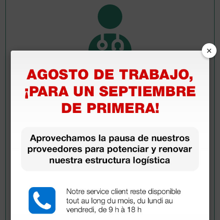
×
Pregúntale a un colega
¿Todavía tienes alguna duda? ¿Necesitas más
información?
Envía ahora mismo tu pregunta a los colegas que ya
han adquirido este producto.
Envía tu pregunta