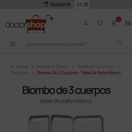
call_quality
language
934922119
0
person
favorite_border
shopping_cart
two_pager
menu
search
home
Home
Mobiliario Clínico
Biombos Y Cortinas
Biombos
Biombo De 3 Cuerpos - Telas De Paño Blanco
Biombo de 3 cuerpos
telas de paño blanco