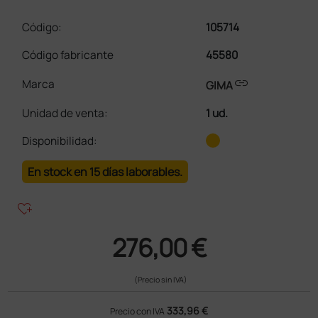
Código:
105714
Código fabricante
45580
link
Marca
GIMA
Unidad de venta
:
1 ud.
Disponibilidad:
En stock en 15 días laborables.
heart_plus
276,00 €
(Precio sin IVA)
333,96 €
Precio con IVA