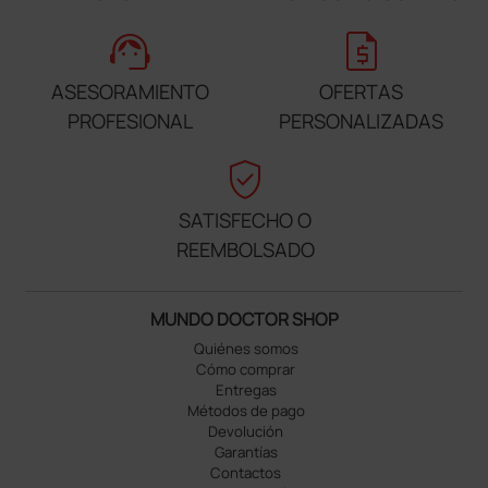
support_agent
request_quote
ASESORAMIENTO
OFERTAS
PROFESIONAL
PERSONALIZADAS
verified_user
SATISFECHO O
REEMBOLSADO
MUNDO DOCTOR SHOP
Quiénes somos
Cómo comprar
Entregas
Métodos de pago
Devolución
Garantías
Contactos