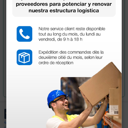
Pregúntale a un colega
¿Todavía tienes alguna duda? ¿Necesitas más
información?
Envía ahora mismo tu pregunta a los colegas que ya
han adquirido este producto.
Envía tu pregunta
4,4
/5