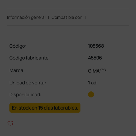
Información general
|
Compatible con
|
Código:
105568
Código fabricante
45506
link
Marca
GIMA
Unidad de venta
:
1 ud.
Disponibilidad:
En stock en 15 días laborables.
heart_plus