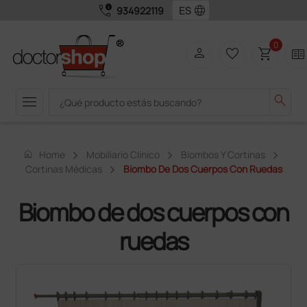
call_quality
language
934922119
0
person
favorite_border
shopping_cart
two_pager
menu
search
home
Home
Mobiliario Clínico
Biombos Y Cortinas
Cortinas Médicas
Biombo De Dos Cuerpos Con Ruedas
Biombo de dos cuerpos con
ruedas