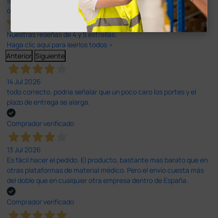
597
opiniones
Nuestras reseñas de 4 y 5 estrellas.
Haga clic aquí para leerlos todos >
Anterior
Siguiente
14 Jul 2026
todo correcto. podria señalar que un poco caro los portes y el
plazo de entrega se alarga.
Comprador verificado
13 Jul 2026
Es fácil hacer el pedido. El producto, bastante mas barato que en
otras plataformas de material médico. Pero el envío cuesta más
del doble que en cualquier otra empresa dentro de España.
Comprador verificado