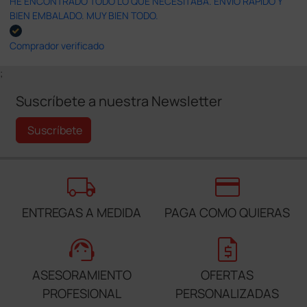
HE ENCONTRADO TODO LO QUE NECESITABA. ENVÍO RÁPIDO Y
BIEN EMBALADO. MUY BIEN TODO.
Comprador verificado
;
Suscríbete a nuestra Newsletter
Suscríbete
local_shipping
credit_card
ENTREGAS A MEDIDA
PAGA COMO QUIERAS
support_agent
request_quote
ASESORAMIENTO
OFERTAS
PROFESIONAL
PERSONALIZADAS