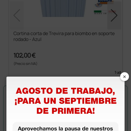
Cortina corta de Trevira para biombo en soporte
rodado - Azul
102,00 €
(Precio sin IVA)
1 ud.
×