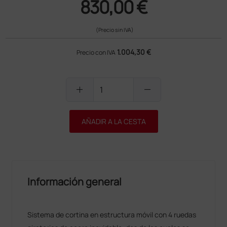
830,00 €
(Precio sin IVA)
1.004,30 €
Precio con IVA
add
remove
AÑADIR A LA CESTA
Información general
Sistema de cortina en estructura móvil con 4 ruedas