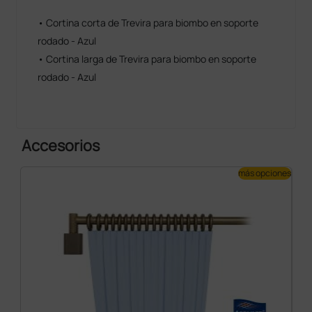
• Cortina corta de Trevira para biombo en soporte
Las dos cortinas están disponibles en tamaño grande
rodado - Azul
(225 × 145 cm) y pequeño (175 × 145 cm) en varios
• Cortina larga de Trevira para biombo en soporte
colores para satisfacer las inclinaciones estéticas y
rodado - Azul
las necesidades de cualquier persona:
• azul larga (105575)
• azul corta (105579)
Accesorios
• azul marino larga (105577)
• azul marino corta (105580)
más opciones
• blanca larga (105578)
• blanca corta (105581)
• melocotón larga (105587)
• melocotón corta (105582)