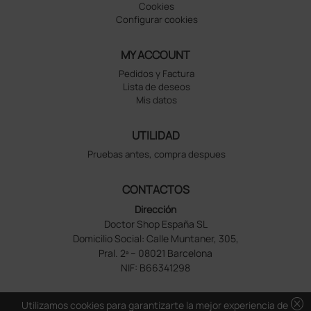
Cookies
Configurar cookies
MY ACCOUNT
Pedidos y Factura
Lista de deseos
Mis datos
UTILIDAD
Pruebas antes, compra despues
CONTACTOS
Dirección
Doctor Shop España SL
Domicilio Social: Calle Muntaner, 305,
Pral. 2ª – 08021 Barcelona
NIF: B66341298
cancel
Utilizamos cookies para garantizarte la mejor experiencia de