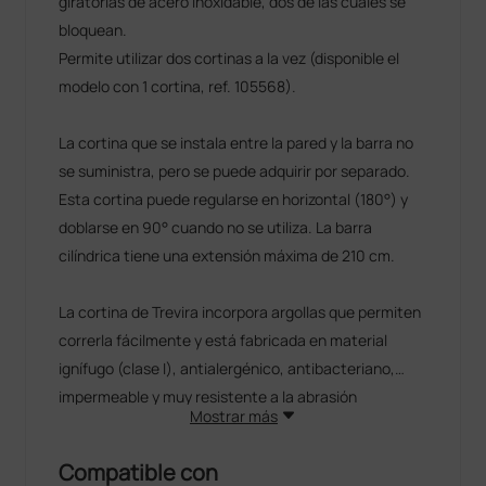
giratorias de acero inoxidable, dos de las cuales se
bloquean.
Permite utilizar dos cortinas a la vez (disponible el
modelo con 1 cortina, ref. 105568).
La cortina que se instala entre la pared y la barra no
se suministra, pero se puede adquirir por separado.
Esta cortina puede regularse en horizontal (180°) y
doblarse en 90° cuando no se utiliza. La barra
cilíndrica tiene una extensión máxima de 210 cm.
La cortina de Trevira incorpora argollas que permiten
correrla fácilmente y está fabricada en material
ignífugo (clase I), antialergénico, antibacteriano,
impermeable y muy resistente a la abrasión
Mostrar más
Su tejido especialmente tupido garantiza la intimidad
del paciente y evita la penetración de polvo. Se
Compatible con
puede lavar a 95° como máximo.