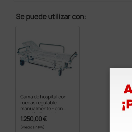
Se puede utilizar con:
Cama de hospital con
ruedas regulable
manualmente - con
posición Trendelenburg
1.250,00 €
(Precio sin IVA)