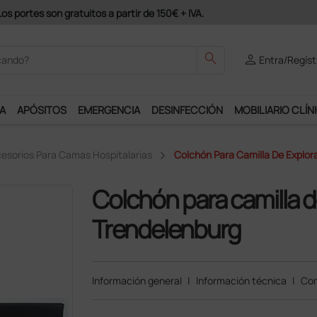
VA.
search
person
Entra/Regíst
A
APÓSITOS
EMERGENCIA
DESINFECCIÓN
MOBILIARIO CLÍN
esorios Para Camas Hospitalarias
Colchón Para Camilla De Explor
Colchón para camilla d
Trendelenburg
Información general
|
Información técnica
|
Com