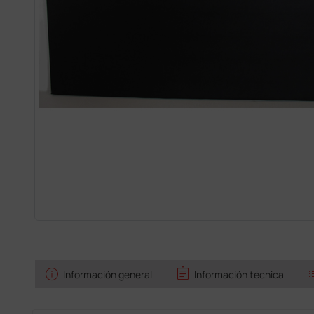
info
assignment
l
Información general
Información técnica