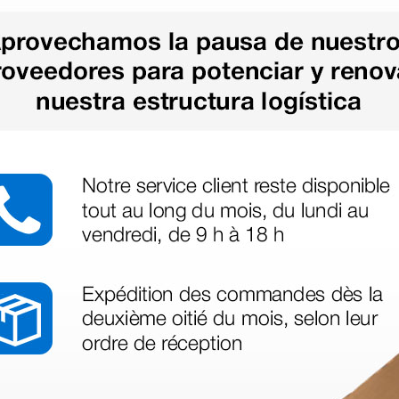
as más
legas que ya