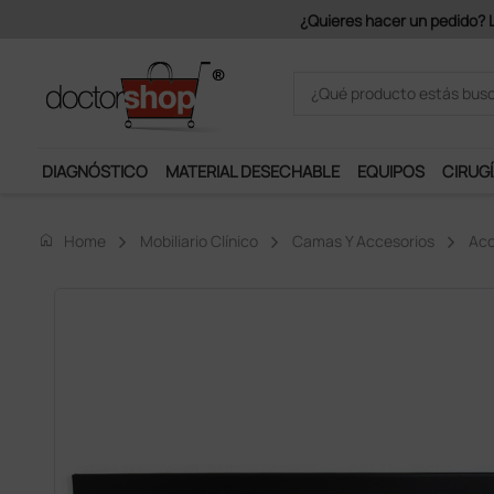
¿Quieres hacer un pedido? Los portes son gratuitos a partir de 150€ + I
DIAGNÓSTICO
MATERIAL DESECHABLE
EQUIPOS
CIRUGÍ
home
Home
Mobiliario Clínico
Camas Y Accesorios
Acc