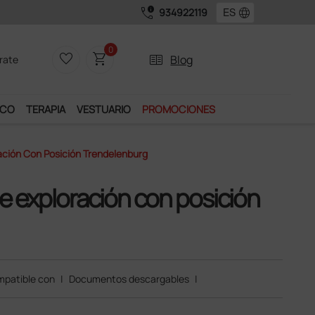
call_quality
language
934922119
Únete al programa Ds Plus y podrás disfrutar de muchos
0
favorite_border
shopping_cart
two_pager
Blog
rate
ICO
TERAPIA
VESTUARIO
PROMOCIONES
ación Con Posición Trendelenburg
e exploración con posición
patible con
|
Documentos descargables
|