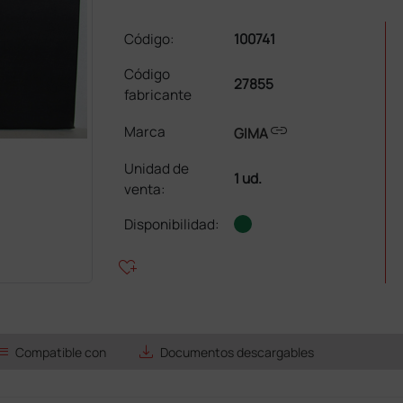
Código:
100741
Código
27855
fabricante
link
Marca
GIMA
Unidad de
1 ud.
venta
:
Disponibilidad:
heart_plus
ist
save_alt
Compatible con
Documentos descargables