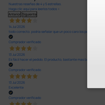
Nuestras reseñas de 4 y 5 estrellas.
Haga clic aquí para leerlos todos >
Anterior
Siguiente
14 Jul 2026
todo correcto. podria señalar que un poco caro los portes y el pl
Comprador verificado
13 Jul 2026
Es fácil hacer el pedido. El producto, bastante mas barato que 
Comprador verificado
13 Jul 2026
Excelente
Comprador verificado