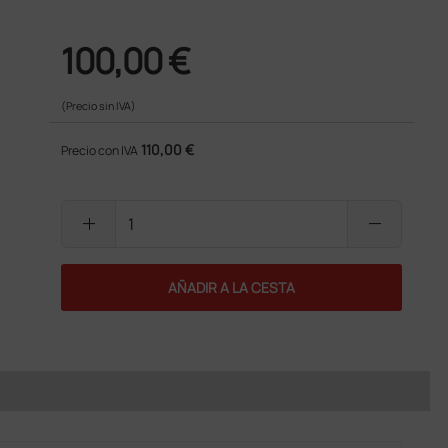
100,00 €
(Precio sin IVA)
110,00 €
Precio con IVA
add
remove
AÑADIR A LA CESTA