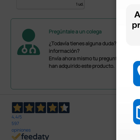
1 ud.
Pregúntale a un colega
¿Todavía tienes alguna duda? ¿Necesit
información?
Envía ahora mismo tu pregunta a los co
han adquirido este producto.
4,4
/5
597
opiniones