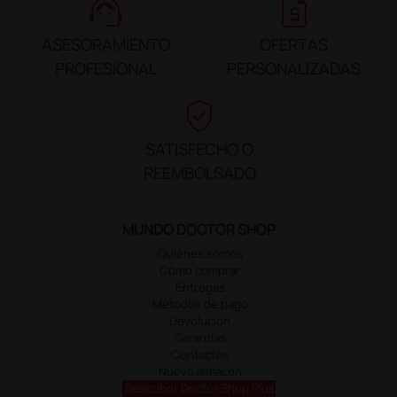
support_agent
request_quote
ASESORAMIENTO
OFERTAS
PROFESIONAL
PERSONALIZADAS
verified_user
SATISFECHO O
REEMBOLSADO
MUNDO DOCTOR SHOP
Quiénes somos
Cómo comprar
Entregas
Métodos de pago
Devolución
Garantías
Contactos
Nuevo almacén
Descubrir Doctor Shop Plus