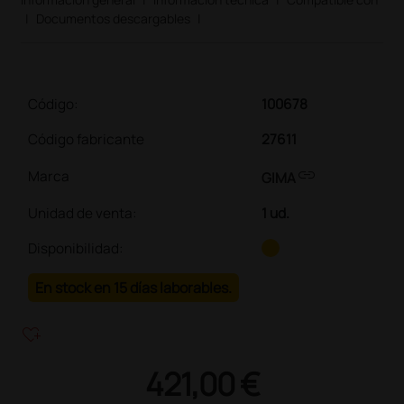
|
Documentos descargables
|
Código:
100678
Código fabricante
27611
link
Marca
GIMA
Unidad de venta
:
1 ud.
Disponibilidad:
En stock en 15 días laborables.
heart_plus
421,00 €