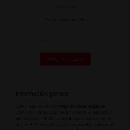
(Precio sin IVA)
463,10 €
Precio con IVA
add
remove
AÑADIR A LA CESTA
Información general
Cama hospitalaria con
respaldo
y
base regulable
.
Cama con 3 articulaciones a través de un dispositivo
de rosca con manilla. La red de apoyo del colchón es
de metal. Terminación en pintura epóxica. Cabeceras