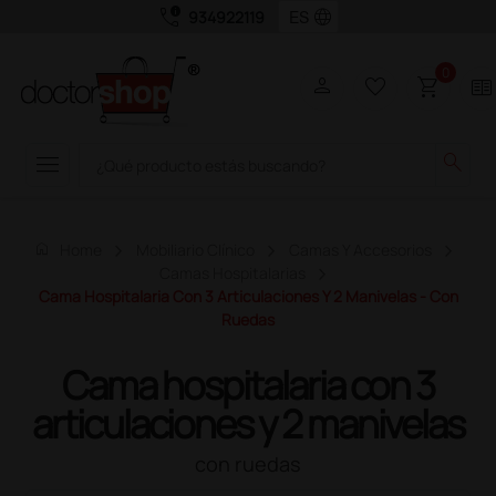
call_quality
language
934922119
0
person
favorite_border
shopping_cart
two_pager
menu
search
home
Home
Mobiliario Clínico
Camas Y Accesorios
Camas Hospitalarias
Cama Hospitalaria Con 3 Articulaciones Y 2 Manivelas - Con
Ruedas
Cama hospitalaria con 3
articulaciones y 2 manivelas
con ruedas