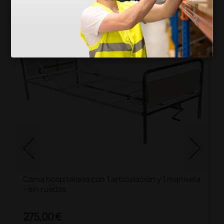
Productos similares
Cama hospitalaria con 1 articulación y 1 manivela
- sin ruedas
275,00 €