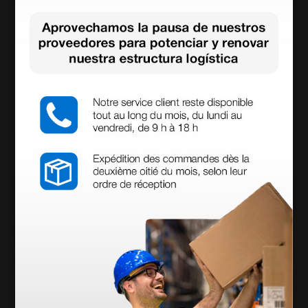
Barandillas plegables para camas hospitalarias -
universales
160,00 €
(Precio sin IVA)
1 par