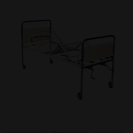
Información general
|
Información técnica
|
Compatible con