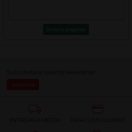
Envía tu pregunta
;
Suscríbete a nuestra Newsletter
Suscríbete
local_shipping
credit_card
ENTREGAS A MEDIDA
PAGA COMO QUIERAS