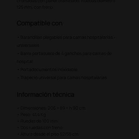
cromadas con panel bilaminado. Ruedas diámetro
125 mm, con freno.
Compatible con
• Barandillas plegables para camas hospitalarias -
universales
• Barra portasuero de 4 ganchos para camas de
hospital
• Portadocumentos inoxidable
• Trapecio universal para camas hospitalarias
Información técnica
• Dimensiones: 206 × 89 × h 90 cm
• Peso: 41,4 Kg
• Ruedas de 100 mm
• Dos ruedas con freno
• Altura desde el piso 52/55 cm