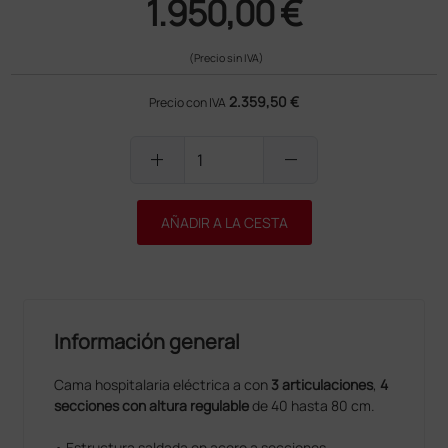
1.950,00 €
(Precio sin IVA)
2.359,50 €
Precio con IVA
add
remove
AÑADIR A LA CESTA
Información general
Cama hospitalaria eléctrica a con
3 articulaciones
,
4
secciones con altura regulable
de 40 hasta 80 cm.
• Estructura saldada en acero a secciones