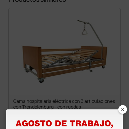
Cama hospitalaria eléctrica con 3 articulaciones
con Trendelenburg - con ruedas
×
1.770,00 €