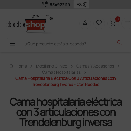
call_quality
language
934922119
0
person
favorite_border
shopping_cart
two_pager
menu
search
home
Home
Mobiliario Clínico
Camas Y Accesorios
Camas Hospitalarias
Cama Hospitalaria Eléctrica Con 3 Articulaciones Con
Trendelenburg Inversa - Con Ruedas
Cama hospitalaria eléctrica
con 3 articulaciones con
Trendelenburg inversa