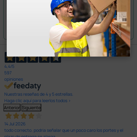
Envía tu pregunta
4,4
/5
597
opiniones
Nuestras reseñas de 4 y 5 estrellas.
Haga clic aquí para leerlos todos >
Anterior
Siguiente
14 Jul 2026
todo correcto. podria señalar que un poco caro los portes y el
plazo de entrega se alarga.