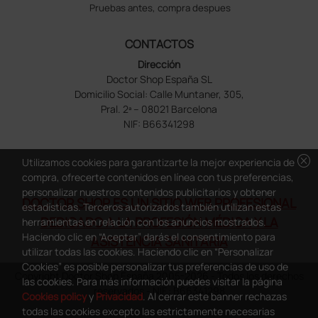
Pruebas antes, compra despues
CONTACTOS
Dirección
Doctor Shop España SL
Domicilio Social: Calle Muntaner, 305,
Pral. 2ª – 08021 Barcelona
NIF: B66341298
cancel
Utilizamos cookies para garantizarte la mejor experiencia de
compra, ofrecerte contenidos en línea con tus preferencias,
personalizar nuestros contenidos publicitarios y obtener
DOCTOR SHOP ES UN SITIO WEB PROFESIONAL
estadísticas. Terceros autorizados también utilizan estas
DEDICADO A LA PROFESIÓN MÉDICA Y LA
herramientas en relación con los anuncios mostrados.
Haciendo clic en “Aceptar” darás el consentimiento para
ASISTENCIA SANITARIA
utilizar todas las cookies. Haciendo clic en “Personalizar
Cookies” es posible personalizar tus preferencias de uso de
Copyright Doctor Shop España 2005-2026 - Todos los derechos
las cookies. Para más información puedes visitar la página
reservados - NIF.: B66341298
Cookies policy
y
Privacidad
. Al cerrar este banner rechazas
todas las cookies excepto las estrictamente necesarias