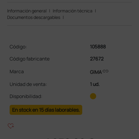
Información general
|
Información técnica
|
Documentos descargables
|
Código:
105888
Código fabricante
27672
link
Marca
GIMA
Unidad de venta
:
1 ud.
Disponibilidad:
En stock en 15 días laborables.
heart_plus