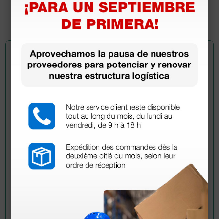
(Precio sin IVA)
1 ud.
Pregúntale a un colega
¿Todavía tienes alguna duda? ¿Necesitas más
información?
Envía ahora mismo tu pregunta a los colegas que ya
han adquirido este producto.