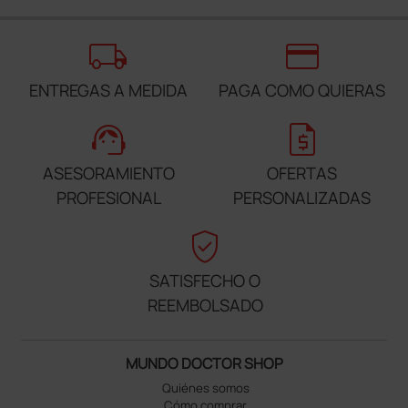
local_shipping
credit_card
ENTREGAS A MEDIDA
PAGA COMO QUIERAS
support_agent
request_quote
ASESORAMIENTO
OFERTAS
PROFESIONAL
PERSONALIZADAS
verified_user
SATISFECHO O
REEMBOLSADO
MUNDO DOCTOR SHOP
Quiénes somos
Cómo comprar