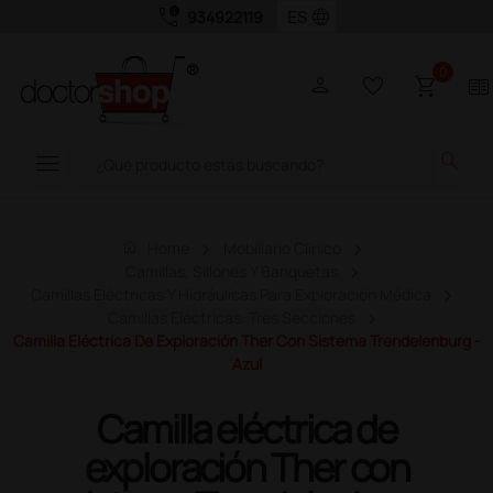
call_quality
language
934922119
0
person
favorite_border
shopping_cart
two_pager
menu
search
home
Home
Mobiliario Clínico
Camillas, Sillones Y Banquetas
Camillas Eléctricas Y Hidráulicas Para Exploración Médica
Camillas Eléctricas: Tres Secciones
Camilla Eléctrica De Exploración Ther Con Sistema Trendelenburg -
Azul
Camilla eléctrica de
exploración Ther con