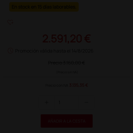
En stock en 15 días laborables.
heart_plus
2.591,20 €
schedule
Promoción válida hasta el 14/8/2026
Precio
3.160,00 €
(Precio sin IVA)
3.135,35 €
Precio con IVA
add
remove
AÑADIR A LA CESTA