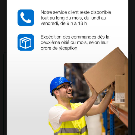
Urogyn de 3 secciones - azul
3.612,50 €
4.250,00 €
×
(Precio sin IVA)
1 ud.
Pregúntale a un colega
¿Todavía tienes alguna duda? ¿Necesitas más
información?
Envía ahora mismo tu pregunta a los colegas que ya