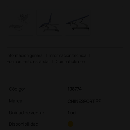
Información general
|
Información técnica
|
Equipamiento estándar
|
Compatible con
|
Código:
108774
link
Marca
CHINESPORT
Unidad de venta
:
1 ud.
Disponibilidad: