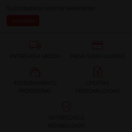
Suscríbete a nuestra Newsletter
Suscríbete
local_shipping
credit_card
ENTREGAS A MEDIDA
PAGA COMO QUIERAS
support_agent
request_quote
ASESORAMIENTO
OFERTAS
PROFESIONAL
PERSONALIZADAS
verified_user
SATISFECHO O
REEMBOLSADO