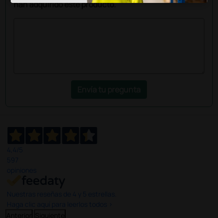
han adquirido este producto.
Envía tu pregunta
4,4
/5
597
opiniones
Nuestras reseñas de 4 y 5 estrellas.
Haga clic aquí para leerlos todos >
Anterior
Siguiente