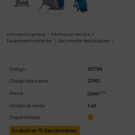
Información general
|
Información técnica
|
Equipamiento estándar
|
Documentos descargables
|
Código:
107789
Código fabricante
27561
link
Marca
GIMA
Unidad de venta
:
1 ud.
Disponibilidad:
En stock en 15 días laborables.