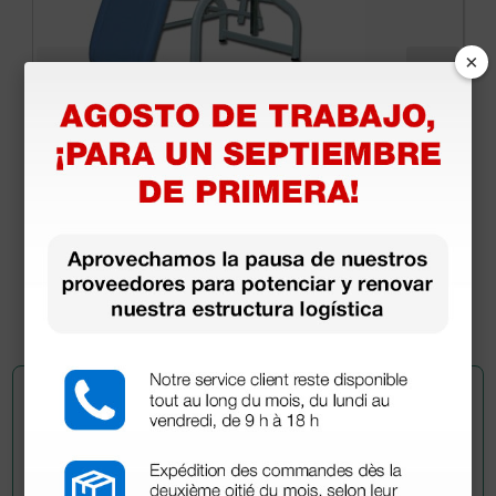
×
Sillón médico de extracción con Trendelenburg -
azul
629,00 €
740,00 €
(Precio sin IVA)
1 ud.