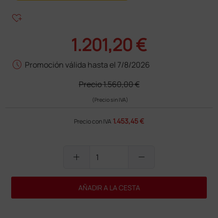
heart_plus
1.201,20 €
schedule
Promoción válida hasta el 7/8/2026
Precio
1.560,00 €
(Precio sin IVA)
1.453,45 €
Precio con IVA
add
remove
AÑADIR A LA CESTA