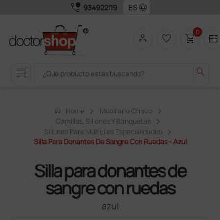
call_quality
language
934922119
0
person
favorite_border
shopping_cart
two_pager
menu
search
home
Home
Mobiliario Clínico
Camillas, Sillones Y Banquetas
Sillones Para Múltiples Especialidades
Silla Para Donantes De Sangre Con Ruedas - Azul
Silla para donantes de
sangre con ruedas
azul