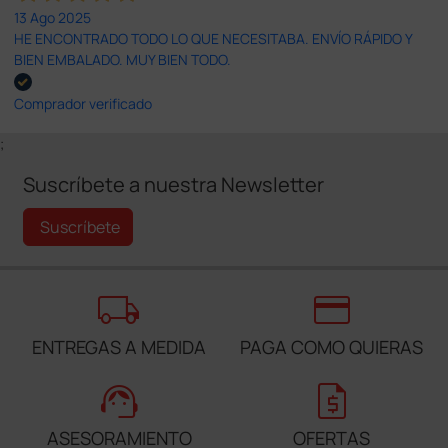
13 Ago 2025
HE ENCONTRADO TODO LO QUE NECESITABA. ENVÍO RÁPIDO Y
BIEN EMBALADO. MUY BIEN TODO.
Comprador verificado
;
Suscríbete a nuestra Newsletter
Suscríbete
local_shipping
credit_card
ENTREGAS A MEDIDA
PAGA COMO QUIERAS
support_agent
request_quote
ASESORAMIENTO
OFERTAS