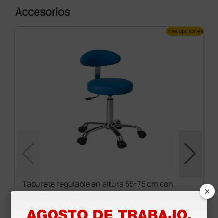
Accesorios
más opciones
Taburete regulable en altura 55-75 cm con
×
respaldo - azul