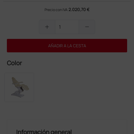
2.020,70 €
Precio con IVA
add
remove
AÑADIR A LA CESTA
Color
Información general