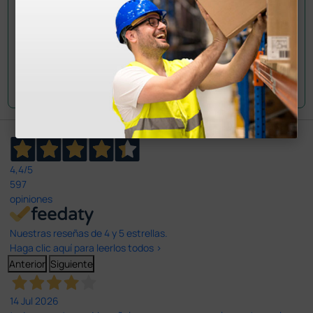
Envía tu pregunta
4,4
/5
597
opiniones
Nuestras reseñas de 4 y 5 estrellas.
Haga clic aquí para leerlos todos >
Anterior
Siguiente
14 Jul 2026