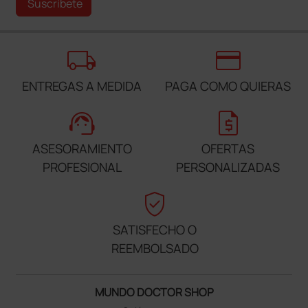
Suscríbete
local_shipping
credit_card
ENTREGAS A MEDIDA
PAGA COMO QUIERAS
support_agent
request_quote
ASESORAMIENTO
OFERTAS
PROFESIONAL
PERSONALIZADAS
verified_user
SATISFECHO O
REEMBOLSADO
MUNDO DOCTOR SHOP