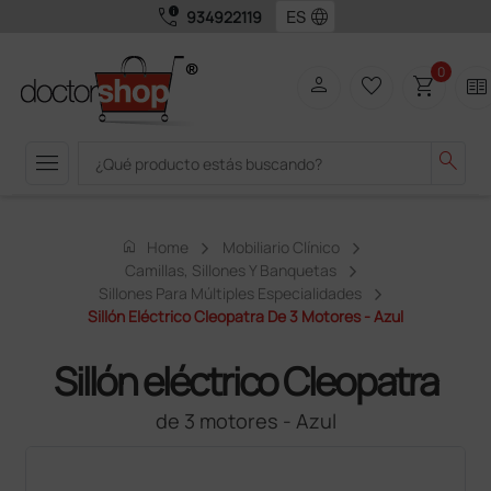
call_quality
language
934922119
0
person
favorite_border
shopping_cart
two_pager
menu
search
home
Home
Mobiliario Clínico
Camillas, Sillones Y Banquetas
Sillones Para Múltiples Especialidades
Sillón Eléctrico Cleopatra De 3 Motores - Azul
Sillón eléctrico Cleopatra
de 3 motores - Azul