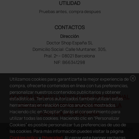
UTILIDAD
Pruebas antes, compra despues
CONTACTOS
Dirección
Doctor Shop España SL
Domicilio Social: Calle Muntaner, 305,
Pral. 2ª – 08021 Barcelona
NIF: B66341298
cancel
Utilizamos cookies para garantizarte la mejor experiencia de
compra, ofrecerte contenidos en línea con tus preferencias,
personalizar nuestros contenidos publicitarios y obtener
DOCTOR SHOP ES UN SITIO WEB PROFESIONAL
estadísticas. Terceros autorizados también utilizan estas
DEDICADO A LA PROFESIÓN MÉDICA Y LA
herramientas en relación con los anuncios mostrados.
Haciendo clic en “Aceptar” darás el consentimiento para
ASISTENCIA SANITARIA
utilizar todas las cookies. Haciendo clic en “Personalizar
Cookies” es posible personalizar tus preferencias de uso de
Copyright Doctor Shop España 2005-2026 - Todos los derechos
las cookies. Para más información puedes visitar la página
reservados - NIF.: B66341298
Cookies policy
y
Privacidad
. Al cerrar este banner rechazas