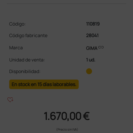
Código:
110819
Código fabricante
28041
link
Marca
GIMA
Unidad de venta
:
1 ud.
Disponibilidad:
En stock en 15 días laborables.
heart_plus
1.670,00 €
(Precio sin IVA)