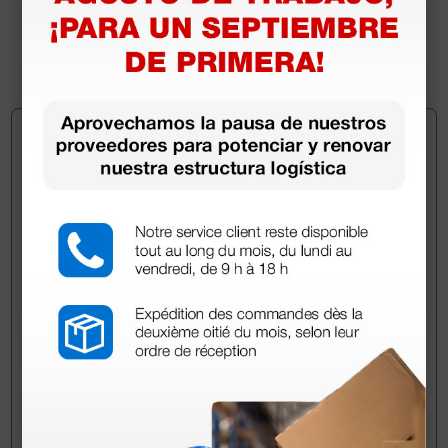
112,00 €
(Precio sin IVA)
1 ud.
Pregúntale a un colega
¿Todavía tienes alguna duda? ¿Necesitas más
información?
Envía ahora mismo tu pregunta a los colegas que ya
han adquirido este producto.