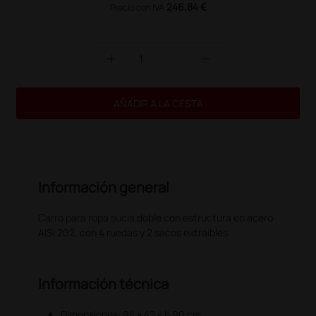
246,84 €
Precio con IVA
add
remove
AÑADIR A LA CESTA
Información general
Carro para ropa sucia doble con estructura en acero
AISI 202, con 4 ruedas y 2 sacos extraíbles.
Información técnica
Dimensiones: 94 × 42 × h 90 cm