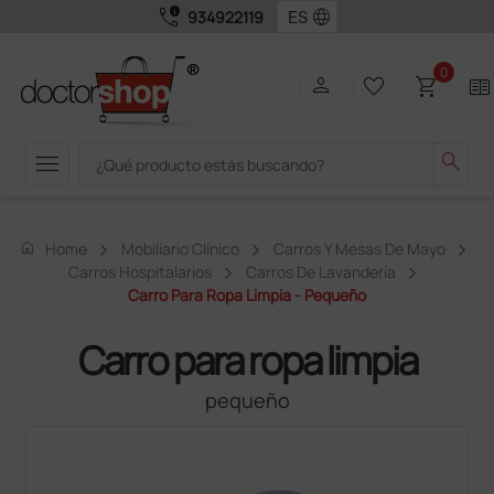
call_quality
language
934922119
0
person
favorite_border
shopping_cart
two_pager
menu
search
home
Home
Mobiliario Clínico
Carros Y Mesas De Mayo
Carros Hospitalarios
Carros De Lavandería
Carro Para Ropa Limpia - Pequeño
Carro para ropa limpia
pequeño