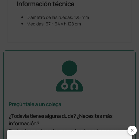
Información técnica
Diámetro de las ruedas: 125 mm
Medidas: 67 × 64 × h 128 cm
Pregúntale a un colega
¿Todavía tienes alguna duda? ¿Necesitas más
información?
×
Envía ahora mismo tu pregunta a los colegas que ya
han adquirido este producto.