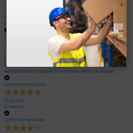
14 Jul 2026
todo correcto. podria señalar que un poco caro los portes y el
plazo de entrega se alarga.
Comprador verificado
13 Jul 2026
Es fácil hacer el pedido. El producto, bastante mas barato que en
otras plataformas de material médico. Pero el envío cuesta más
del doble que en cualquier otra empresa dentro de España.
Comprador verificado
13 Jul 2026
Excelente
Comprador verificado