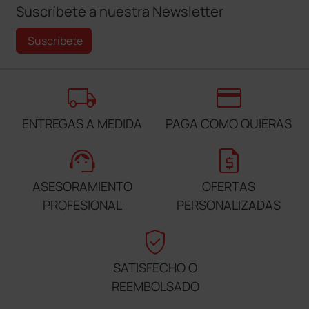
Suscríbete a nuestra Newsletter
Suscríbete
local_shipping
credit_card
ENTREGAS A MEDIDA
PAGA COMO QUIERAS
support_agent
request_quote
ASESORAMIENTO
OFERTAS
PROFESIONAL
PERSONALIZADAS
verified_user
SATISFECHO O
REEMBOLSADO