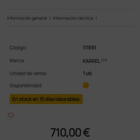
Información general
|
Información técnica
|
Código:
111591
link
Marca
KARREL
Unidad de venta
:
1 ud.
Disponibilidad:
En stock en 15 días laborables.
heart_plus
710,00 €