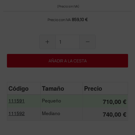
(Precio sin IVA)
859,10 €
Precio con IVA
add
remove
AÑADIR A LA CESTA
Código
Tamaño
Precio
111591
Pequeño
710,00 €
111592
Mediano
740,00 €