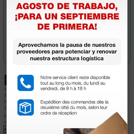
Envía tu pregunta
4,4
/5
597
opiniones
Nuestras reseñas de 4 y 5 estrellas.
Haga clic aquí para leerlos todos >
Anterior
Siguiente