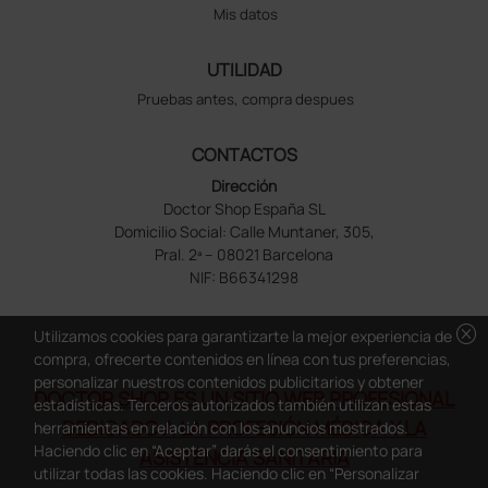
Mis datos
UTILIDAD
Pruebas antes, compra despues
CONTACTOS
Dirección
Doctor Shop España SL
Domicilio Social: Calle Muntaner, 305,
Pral. 2ª – 08021 Barcelona
NIF: B66341298
cancel
Utilizamos cookies para garantizarte la mejor experiencia de
compra, ofrecerte contenidos en línea con tus preferencias,
personalizar nuestros contenidos publicitarios y obtener
DOCTOR SHOP ES UN SITIO WEB PROFESIONAL
estadísticas. Terceros autorizados también utilizan estas
DEDICADO A LA PROFESIÓN MÉDICA Y LA
herramientas en relación con los anuncios mostrados.
Haciendo clic en “Aceptar” darás el consentimiento para
ASISTENCIA SANITARIA
utilizar todas las cookies. Haciendo clic en “Personalizar