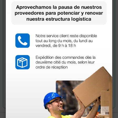
Pregúntale a un colega
¿Todavía tienes alguna duda? ¿Necesitas más
información?
Envía ahora mismo tu pregunta a los colegas que ya
han adquirido este producto.
Envía tu pregunta