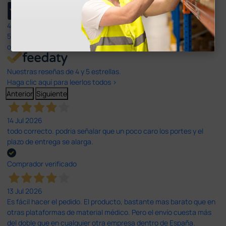
4,4
/5
597
opiniones
Nuestras reseñas de 4 y 5 estrellas.
Haga clic aquí para leerlos todos >
Anterior
Siguiente
14 Jul 2026
todo correcto. podria señalar que un poco caro los portes y el
plazo de entrega se alarga.
Comprador verificado
13 Jul 2026
Es fácil hacer el pedido. El producto, bastante mas barato que en
otras plataformas de material médico. Pero el envío cuesta más
del doble que en cualquier otra empresa dentro de España.