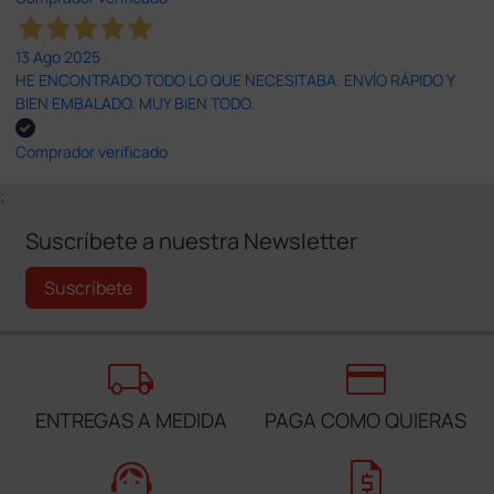
13 Ago 2025
HE ENCONTRADO TODO LO QUE NECESITABA. ENVÍO RÁPIDO Y
BIEN EMBALADO. MUY BIEN TODO.
Comprador verificado
;
Suscríbete a nuestra Newsletter
Suscríbete
local_shipping
credit_card
ENTREGAS A MEDIDA
PAGA COMO QUIERAS
support_agent
request_quote