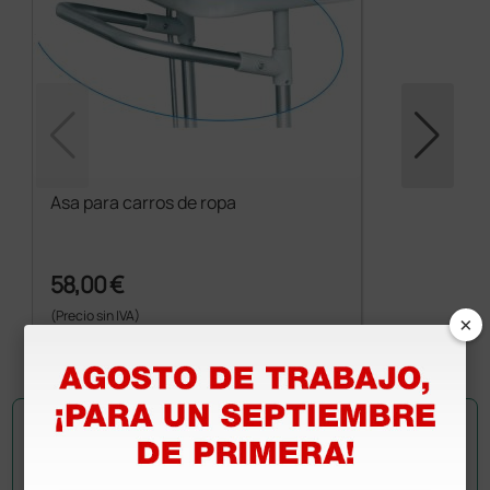
Asa para carros de ropa
58,00 €
(Precio sin IVA)
×
1 ud.