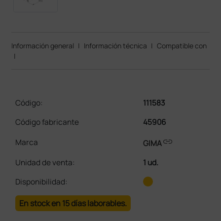
Información general
|
Información técnica
|
Compatible con
|
Código:
111583
Código fabricante
45906
link
Marca
GIMA
Unidad de venta
:
1 ud.
Disponibilidad:
En stock en 15 días laborables.