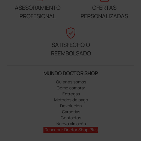
ASESORAMIENTO
OFERTAS
PROFESIONAL
PERSONALIZADAS
verified_user
SATISFECHO O
REEMBOLSADO
MUNDO DOCTOR SHOP
Quiénes somos
Cómo comprar
Entregas
Métodos de pago
Devolución
Garantías
Contactos
Nuevo almacén
Descubrir Doctor Shop Plus