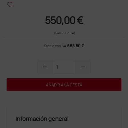
heart_plus
550,00 €
(Precio sin IVA)
665,50 €
Precio con IVA
add
remove
AÑADIR A LA CESTA
Información general