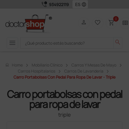
call_quality
language
934922119
0
person
favorite_border
shopping_cart
two_pager
menu
search
home
Home
Mobiliario Clínico
Carros Y Mesas De Mayo
Carros Hospitalarios
Carros De Lavandería
Carro Portabolsas Con Pedal Para Ropa De Lavar - Triple
Carro portabolsas con pedal
para ropa de lavar
triple