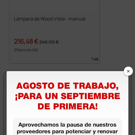
Lámpara de Wood Vista - manual
216,48 €
246,00 €
(Precio sin IVA)
1 ud.
×
Pregúntale a un colega