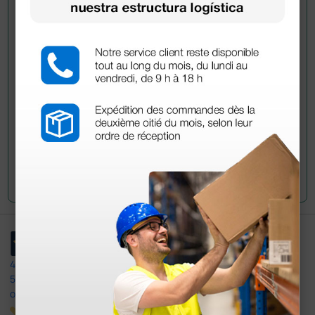
¿Todavía tienes alguna duda? ¿Necesitas más
información?
Envía ahora mismo tu pregunta a los colegas que ya
han adquirido este producto.
Envía tu pregunta
4,4
/5
597
opiniones