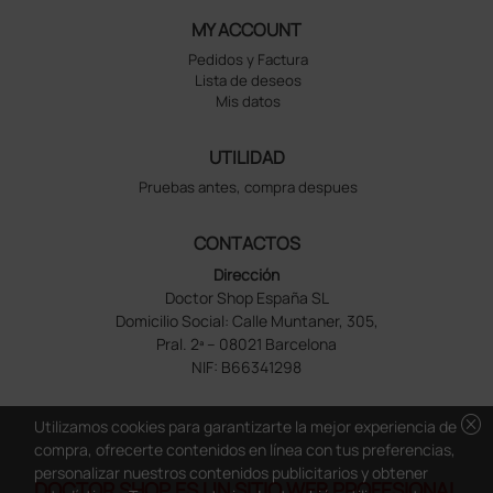
MY ACCOUNT
Pedidos y Factura
Lista de deseos
Mis datos
UTILIDAD
Pruebas antes, compra despues
CONTACTOS
Dirección
Doctor Shop España SL
Domicilio Social: Calle Muntaner, 305,
Pral. 2ª – 08021 Barcelona
NIF: B66341298
cancel
Utilizamos cookies para garantizarte la mejor experiencia de
compra, ofrecerte contenidos en línea con tus preferencias,
personalizar nuestros contenidos publicitarios y obtener
DOCTOR SHOP ES UN SITIO WEB PROFESIONAL