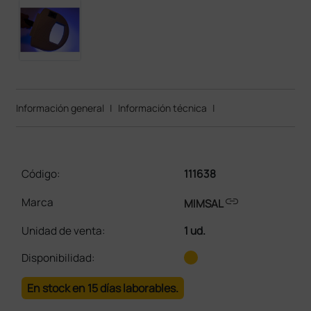
Información general
|
Información técnica
|
Código:
111638
link
Marca
MIMSAL
Unidad de venta
:
1 ud.
Disponibilidad:
En stock en 15 días laborables.