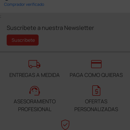
Comprador verificado
;
Suscríbete a nuestra Newsletter
Suscríbete
local_shipping
credit_card
ENTREGAS A MEDIDA
PAGA COMO QUIERAS
support_agent
request_quote
ASESORAMIENTO
OFERTAS
PROFESIONAL
PERSONALIZADAS
verified_user