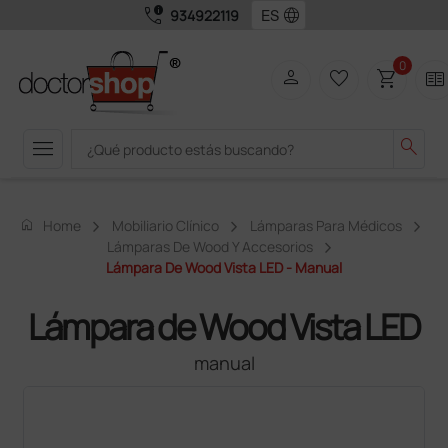
call_quality
language
934922119
0
person
favorite_border
shopping_cart
two_pager
menu
search
home
Home
Mobiliario Clínico
Lámparas Para Médicos
Lámparas De Wood Y Accesorios
Lámpara De Wood Vista LED - Manual
Lámpara de Wood Vista LED
manual