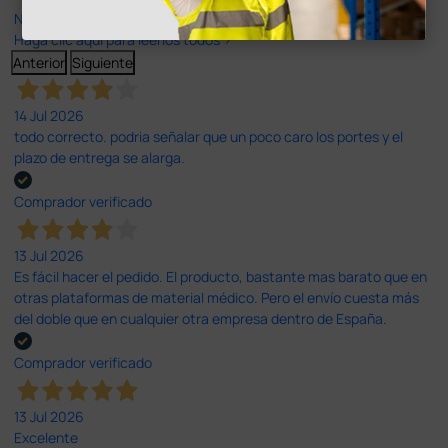
Nuestras reseñas de 4 y 5 estrellas.
Haga clic aquí para leerlos todos >
Anterior
Siguiente
14 Jul 2026
todo correcto. podria señalar que un poco caro los portes y el
plazo de entrega se alarga.
Comprador verificado
13 Jul 2026
Es fácil hacer el pedido. El producto, bastante mas barato que en
otras plataformas de material médico. Pero el envío cuesta más
del doble que en cualquier otra empresa dentro de España.
Comprador verificado
13 Jul 2026
Excelente