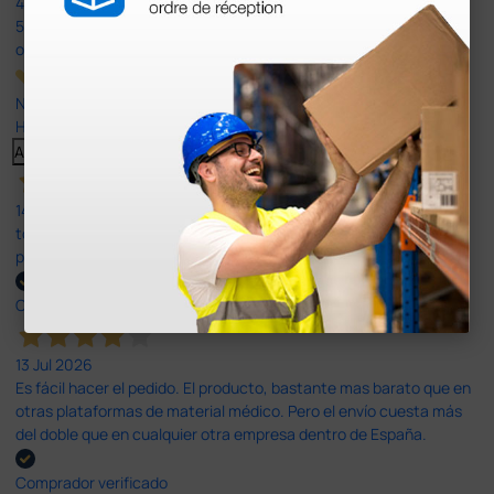
4,4
/5
597
opiniones
Nuestras reseñas de 4 y 5 estrellas.
Haga clic aquí para leerlos todos >
Anterior
Siguiente
14 Jul 2026
todo correcto. podria señalar que un poco caro los portes y el
plazo de entrega se alarga.
Comprador verificado
13 Jul 2026
Es fácil hacer el pedido. El producto, bastante mas barato que en
otras plataformas de material médico. Pero el envío cuesta más
del doble que en cualquier otra empresa dentro de España.
Comprador verificado