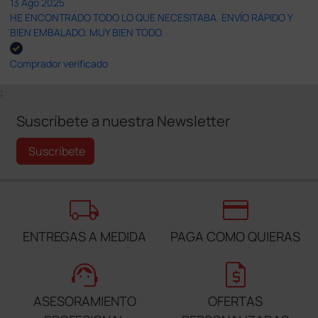
13 Ago 2025
HE ENCONTRADO TODO LO QUE NECESITABA. ENVÍO RÁPIDO Y
BIEN EMBALADO. MUY BIEN TODO.
Comprador verificado
;
Suscríbete a nuestra Newsletter
Suscríbete
local_shipping
credit_card
ENTREGAS A MEDIDA
PAGA COMO QUIERAS
support_agent
request_quote
ASESORAMIENTO
OFERTAS