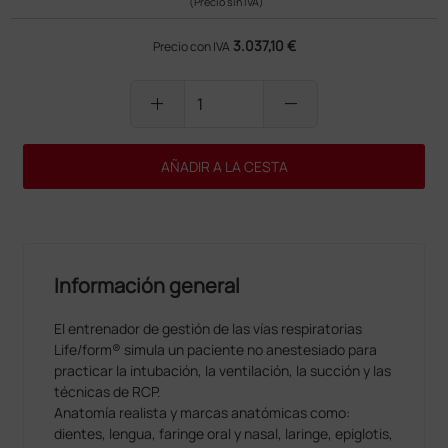
(Precio sin IVA)
3.037,10 €
Precio con IVA
add
remove
AÑADIR A LA CESTA
Información general
El entrenador de gestión de las vías respiratorias
Life/form® simula un paciente no anestesiado para
practicar la intubación, la ventilación, la succión y las
técnicas de RCP.
Anatomía realista y marcas anatómicas como:
dientes, lengua, faringe oral y nasal, laringe, epiglotis,