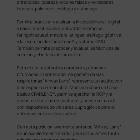
aritenoides, cuerdas vocales falsas y verdaderas,
tráquea, pulmones, esófago y estómago.
Permite practicar y evaluar la intubación oral, digital
y nasal, endotraqueal, obturador esofágico,
faringotraqueal, máscara laríngea, esófago-gástrica,
y la inserción de Combitube® y sistema KING.
También permite practicar y evaluar las técnicas de
succión y el inflado del brazalete.
Estructura resistente y duradera y pulmones
bifurcados. El entrenador de gestión de vías
respiratorias "Airway Larry" representa un adulto con
más espacio de maniobra. Montado sobre un torso
básico CPARLENE®, permite ejercitar la RCP y la
gestión de las vías respiratorias y puede ser usado
con dispositivos de vía aérea Supraglótica para el
entrenamiento de la vía aérea.
Con esta posición levemente anterior, "Airway Larry"
es un excelente entrenador para estudiantes tanto
principiantes como avanzados.