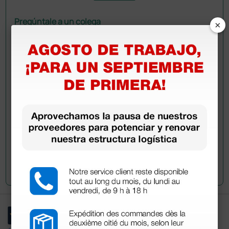
Pregúntale a un colega
×
¿Todavía tienes alguna duda? ¿Necesitas más
información?
Envía ahora mismo tu pregunta a los colegas que ya
han adquirido este producto.
Envía tu pregunta