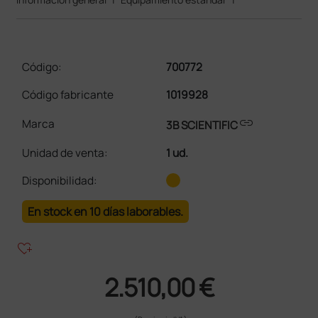
Código:
700772
Código fabricante
1019928
link
Marca
3B SCIENTIFIC
Unidad de venta
:
1 ud.
Disponibilidad:
En stock en 10 días laborables.
heart_plus
2.510,00 €