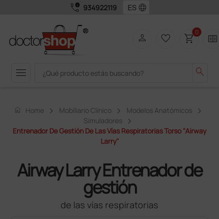
call_quality
language
934922119
0
person
favorite_border
shopping_cart
two_pager
menu
search
home
Home
Mobiliario Clínico
Modelos Anatómicos
Simuladores
Entrenador De Gestión De Las Vías Respiratorias Torso "Airway
Larry"
Airway Larry Entrenador de
gestión
de las vías respiratorias