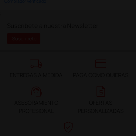
Comprador verificado
;
Suscríbete a nuestra Newsletter
Suscríbete
local_shipping
credit_card
ENTREGAS A MEDIDA
PAGA COMO QUIERAS
support_agent
request_quote
ASESORAMIENTO
OFERTAS
PROFESIONAL
PERSONALIZADAS
verified_user