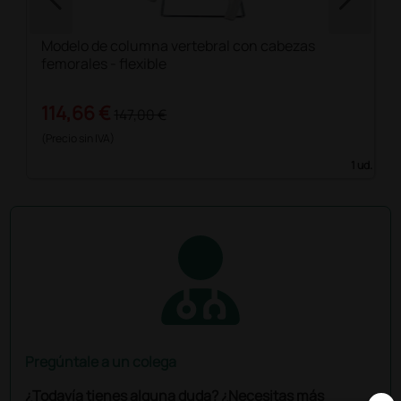
Modelo de columna vertebral con cabezas
femorales - flexible
114,66 €
147,00 €
(Precio sin IVA)
1 ud.
Pregúntale a un colega
¿Todavía tienes alguna duda? ¿Necesitas más