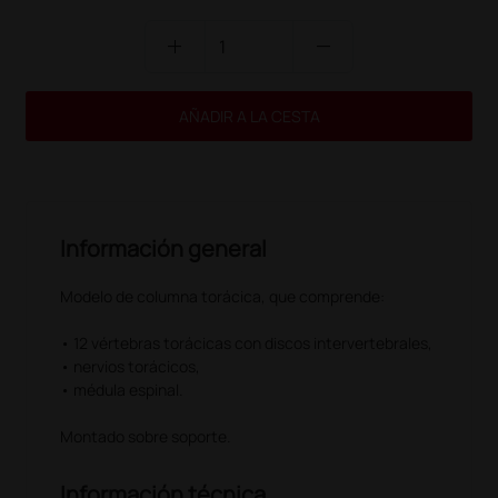
add
remove
AÑADIR A LA CESTA
Información general
Modelo de columna torácica, que comprende:
• 12 vértebras torácicas con discos intervertebrales,
• nervios torácicos,
• médula espinal.
Montado sobre soporte.
Información técnica