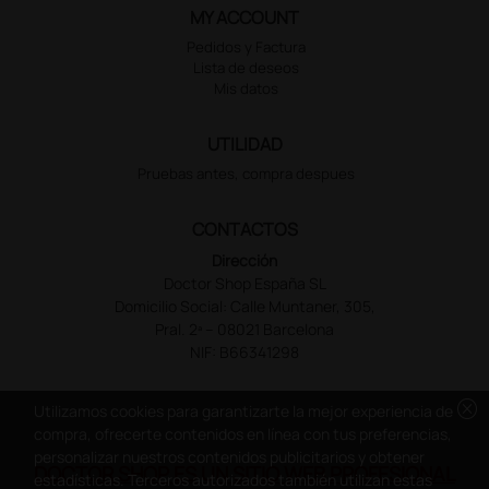
MY ACCOUNT
Pedidos y Factura
Lista de deseos
Mis datos
UTILIDAD
Pruebas antes, compra despues
CONTACTOS
Dirección
Doctor Shop España SL
Domicilio Social: Calle Muntaner, 305,
Pral. 2ª – 08021 Barcelona
NIF: B66341298
cancel
Utilizamos cookies para garantizarte la mejor experiencia de
compra, ofrecerte contenidos en línea con tus preferencias,
personalizar nuestros contenidos publicitarios y obtener
DOCTOR SHOP ES UN SITIO WEB PROFESIONAL
estadísticas. Terceros autorizados también utilizan estas