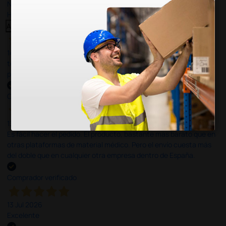
Nuestras reseñas de 4 y 5 estrellas.
Haga clic aquí para leerlos todos >
Anterior
Siguiente
14 Jul 2026
todo correcto. podria señalar que un poco caro los portes y el
plazo de entrega se alarga.
Comprador verificado
13 Jul 2026
Es fácil hacer el pedido. El producto, bastante mas barato que en
otras plataformas de material médico. Pero el envío cuesta más
del doble que en cualquier otra empresa dentro de España.
Comprador verificado
13 Jul 2026
Excelente