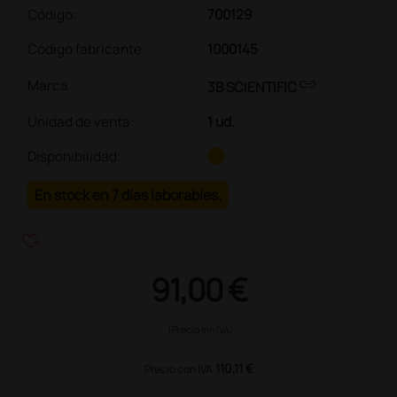
Código:
700129
Código fabricante
1000145
link
Marca
3B SCIENTIFIC
Unidad de venta
:
1 ud.
Disponibilidad:
En stock en 7 días laborables.
heart_plus
91,00 €
(Precio sin IVA)
110,11 €
Precio con IVA