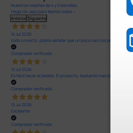
Nuestras reseñas de 4 y 5 estrellas.
Haga clic aquí para leerlos todos >
Anterior
Siguiente
14 Jul 2026
todo correcto. podria señalar que un poco caro los portes y el pl
Comprador verificado
13 Jul 2026
Es fácil hacer el pedido. El producto, bastante mas barato que 
Comprador verificado
13 Jul 2026
Excelente
Comprador verificado