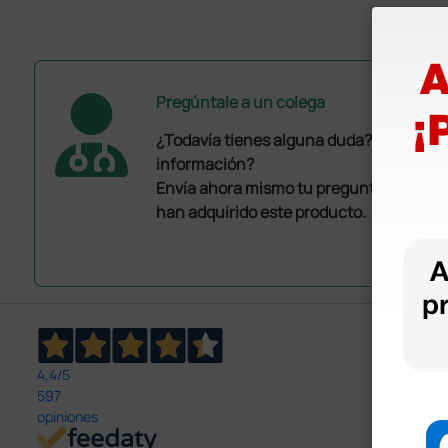
Pregúntale a un colega
¿Todavía tienes alguna duda? ¿Necesit
información?
Envía ahora mismo tu pregunta a los co
han adquirido este producto.
4,4
/5
597
opiniones