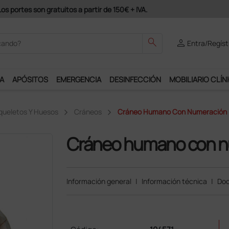
e al programa Ds Plus y podrás disfrutar de muchos servicios exclusiv
search
person
Entra/Regíst
A
APÓSITOS
EMERGENCIA
DESINFECCIÓN
MOBILIARIO CLÍN
queletos Y Huesos
Cráneos
Cráneo Humano Con Numeración
Cráneo humano con n
Información general
|
Información técnica
|
Doc