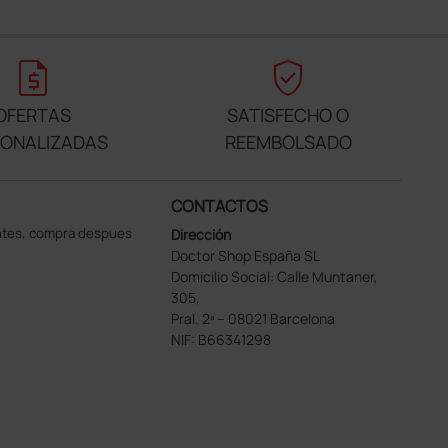
request_quote
verified_user
OFERTAS
SATISFECHO O
SONALIZADAS
REEMBOLSADO
CONTACTOS
ntes, compra despues
Dirección
Doctor Shop España SL
Domicilio Social: Calle Muntaner,
305,
Pral. 2ª – 08021 Barcelona
NIF: B66341298