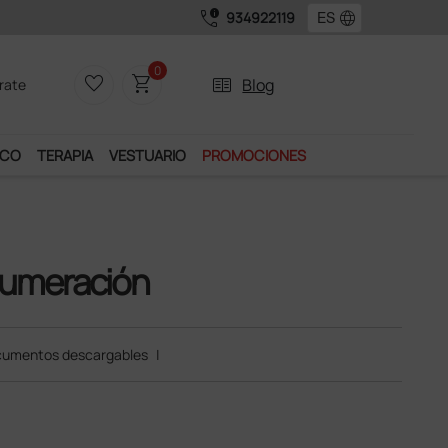
call_quality
language
934922119
os.
0
favorite_border
shopping_cart
two_pager
Blog
rate
ICO
TERAPIA
VESTUARIO
PROMOCIONES
umeración
umentos descargables
|