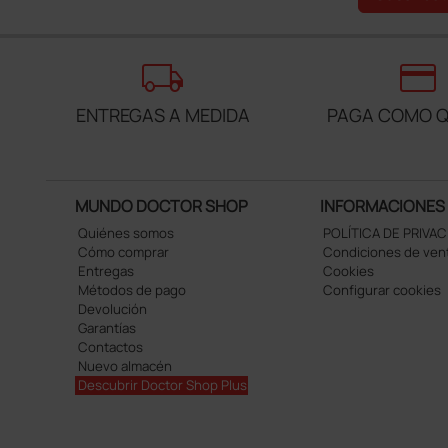
local_shipping
credit_card
ENTREGAS A MEDIDA
PAGA COMO Q
MUNDO DOCTOR SHOP
INFORMACIONES
Quiénes somos
POLÍTICA DE PRIVA
Cómo comprar
Condiciones de ven
Entregas
Cookies
Métodos de pago
Configurar cookies
Devolución
Garantías
Contactos
Nuevo almacén
Descubrir Doctor Shop Plus