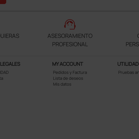
support_agent
UIERAS
ASESORAMIENTO
PROFESIONAL
PER
 LEGALES
MY ACCOUNT
UTILIDAD
CIDAD
Pedidos y Factura
Pruebas a
ta
Lista de deseos
Mis datos