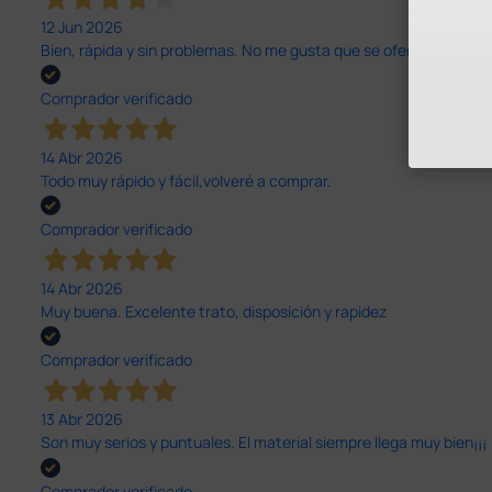
12 Jun 2026
Bien, rápida y sin problemas. No me gusta que se oferten productos
Comprador verificado
14 Abr 2026
Todo muy rápido y fácil,volveré a comprar.
Comprador verificado
14 Abr 2026
Muy buena. Excelente trato, disposición y rapidez
Comprador verificado
13 Abr 2026
Son muy serios y puntuales. El material siempre llega muy bien¡¡¡
Comprador verificado