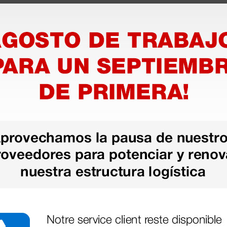
as más
legas que ya