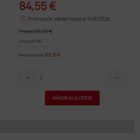
84,55 €
schedule
Promoción válida hasta el 14/8/2026
Precio
95,00 €
(Precio sin IVA)
102,31 €
Precio con IVA
add
remove
AÑADIR A LA CESTA