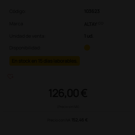
Código:
103623
link
Marca
ALTAY
Unidad de venta
:
1 ud.
Disponibilidad:
En stock en 15 días laborables.
heart_plus
126,00 €
(Precio sin IVA)
152,46 €
Precio con IVA