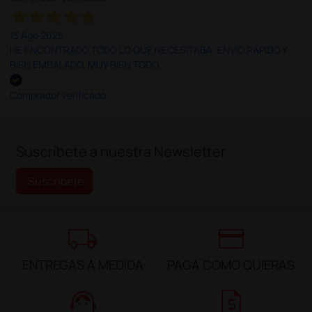
13 Ago 2025
HE ENCONTRADO TODO LO QUE NECESITABA. ENVÍO RÁPIDO Y
BIEN EMBALADO. MUY BIEN TODO.
Comprador verificado
;
Suscríbete a nuestra Newsletter
Suscríbete
local_shipping
credit_card
ENTREGAS A MEDIDA
PAGA COMO QUIERAS
support_agent
request_quote