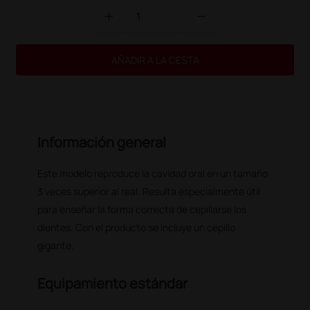
add
remove
AÑADIR A LA CESTA
Información general
Este modelo reproduce la cavidad oral en un tamaño
3 veces superior al real. Resulta especialmente útil
para enseñar la forma correcta de cepillarse los
dientes. Con el producto se incluye un cepillo
gigante.
Equipamiento estándar