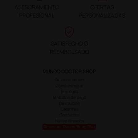
ASESORAMIENTO
OFERTAS
PROFESIONAL
PERSONALIZADAS
verified_user
SATISFECHO O
REEMBOLSADO
MUNDO DOCTOR SHOP
Quiénes somos
Cómo comprar
Entregas
Métodos de pago
Devolución
Garantías
Contactos
Nuevo almacén
Descubrir Doctor Shop Plus