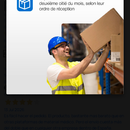
4,4
/5
597
opiniones
Nuestras reseñas de 4 y 5 estrellas.
Haga clic aquí para leerlos todos >
Anterior
Siguiente
14 Jul 2026
todo correcto. podria señalar que un poco caro los portes y el
plazo de entrega se alarga.
Comprador verificado
13 Jul 2026
Es fácil hacer el pedido. El producto, bastante mas barato que en
otras plataformas de material médico. Pero el envío cuesta más
del doble que en cualquier otra empresa dentro de España.