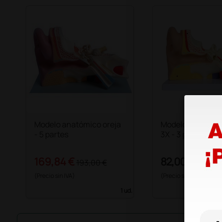
Modelo anatómico oreja
Modelo anatómic
- 5 partes
3X - 3 partes
169,84 €
82,00 €
193,00 €
(Precio sin IVA)
(Precio sin IVA)
1 ud.