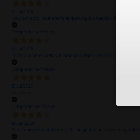
14 Jul 2026
todo correcto. podria señalar que un poco caro los portes y el pl
Comprador verificado
13 Jul 2026
Es fácil hacer el pedido. El producto, bastante mas barato que 
Comprador verificado
13 Jul 2026
Excelente
Comprador verificado
12 Jun 2026
Bien, rápida y sin problemas. No me gusta que se oferten productos