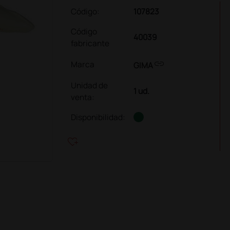
Código:
107823
Código
40039
fabricante
link
Marca
GIMA
Unidad de
1 ud.
venta
:
Disponibilidad:
heart_plus