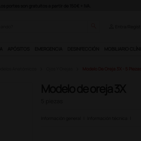
Únete al programa Ds Plus y podrás disfrutar de muchos servicios exc
search
person
Entra/Regíst
A
APÓSITOS
EMERGENCIA
DESINFECCIÓN
MOBILIARIO CLÍN
delos Anatómicos
Ojos Y Orejas
Modelo De Oreja 3X - 5 Pieza
Modelo de oreja 3X
5 piezas
Información general
|
Información técnica
|