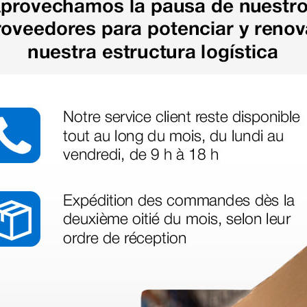
as más
legas que ya