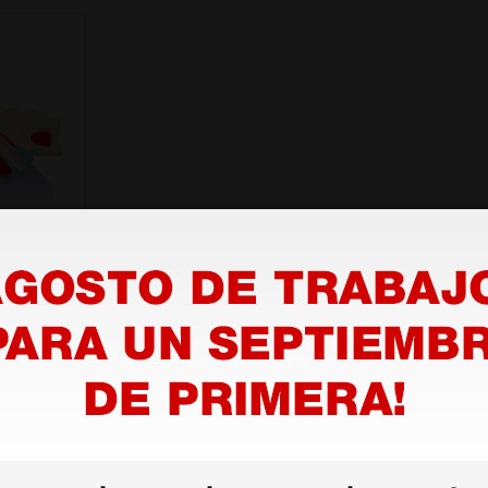
o oreja
1 ud.