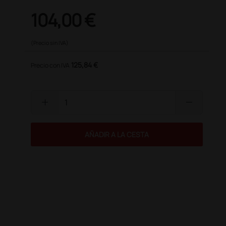
104,00 €
(Precio sin IVA)
125,84 €
Precio con IVA
add
remove
AÑADIR A LA CESTA