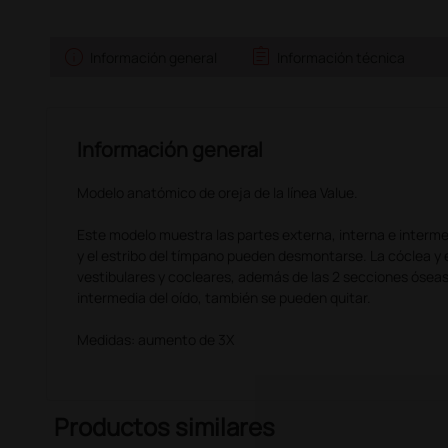
info
assignment
Información general
Información técnica
Información general
Modelo anatómico de oreja de la línea Value.
Este modelo muestra las partes externa, interna e intermedi
y el estribo del tímpano pueden desmontarse. La cóclea y el
vestibulares y cocleares, además de las 2 secciones óseas q
intermedia del oído, también se pueden quitar.
Medidas: aumento de 3X
Productos similares