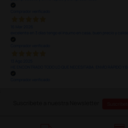
Comprador verificado
16 Mar 2026
excelente en 3 días tengo el insumo en casa, buen precio y calid
Comprador verificado
13 Ago 2025
HE ENCONTRADO TODO LO QUE NECESITABA. ENVÍO RÁPIDO Y B
Comprador verificado
;
Suscríbete a nuestra Newsletter
Suscríbet
local_shipping
credit_card