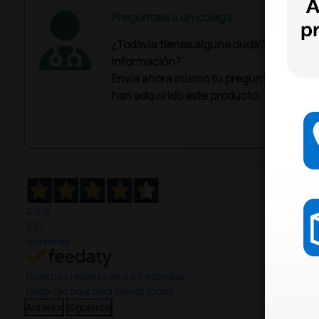
Pregúntale a un colega
¿Todavía tienes alguna duda? ¿Necesit
información?
Envía ahora mismo tu pregunta a los co
han adquirido este producto.
4,4
/5
597
opiniones
Nuestras reseñas de 4 y 5 estrellas.
Haga clic aquí para leerlos todos >
Anterior
Siguiente