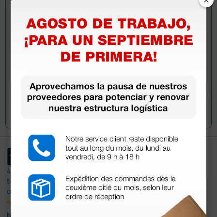
información?
Envía ahora mismo tu pregunta a los colegas que ya
han adquirido este producto.
Envía tu pregunta
4,4
/5
597
opiniones
Nuestras reseñas de 4 y 5 estrellas.