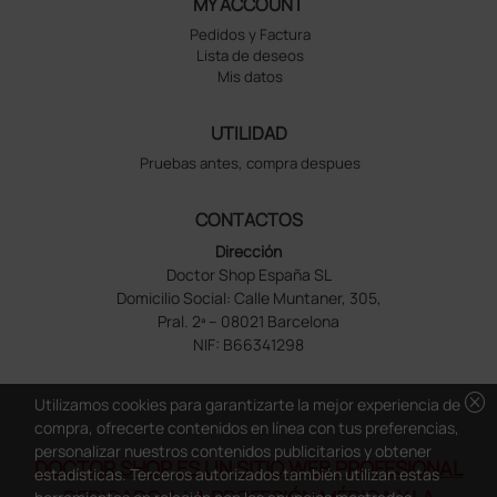
MY ACCOUNT
Pedidos y Factura
Lista de deseos
Mis datos
UTILIDAD
Pruebas antes, compra despues
CONTACTOS
Dirección
Doctor Shop España SL
Domicilio Social: Calle Muntaner, 305,
Pral. 2ª – 08021 Barcelona
NIF: B66341298
cancel
Utilizamos cookies para garantizarte la mejor experiencia de
compra, ofrecerte contenidos en línea con tus preferencias,
personalizar nuestros contenidos publicitarios y obtener
DOCTOR SHOP ES UN SITIO WEB PROFESIONAL
estadísticas. Terceros autorizados también utilizan estas