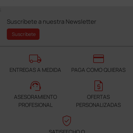
;
Suscríbete a nuestra Newsletter
Suscríbete
local_shipping
credit_card
ENTREGAS A MEDIDA
PAGA COMO QUIERAS
support_agent
request_quote
ASESORAMIENTO
OFERTAS
PROFESIONAL
PERSONALIZADAS
verified_user
SATISFECHO O