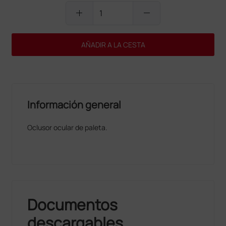
add
remove
AÑADIR A LA CESTA
Información general
Oclusor ocular de paleta.
Documentos
descargables