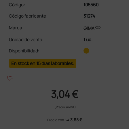
Código:
105560
Código fabricante
31274
link
Marca
GIMA
Unidad de venta
:
1 ud.
Disponibilidad:
En stock en 15 días laborables.
heart_plus
3,04 €
(Precio sin IVA)
3,68 €
Precio con IVA