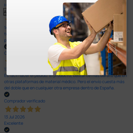
Haga clic aquí para leerlos todos >
Anterior
Siguiente
14 Jul 2026
todo correcto. podria señalar que un poco caro los portes y el
plazo de entrega se alarga.
Comprador verificado
13 Jul 2026
Es fácil hacer el pedido. El producto, bastante mas barato que en
otras plataformas de material médico. Pero el envío cuesta más
del doble que en cualquier otra empresa dentro de España.
Comprador verificado
13 Jul 2026
Excelente