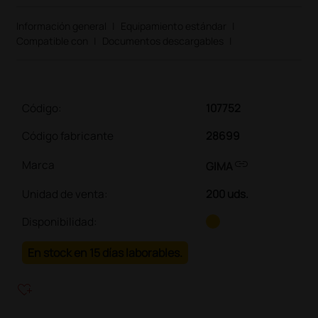
Información general
|
Equipamiento estándar
|
Compatible con
|
Documentos descargables
|
Código:
107752
Código fabricante
28699
link
Marca
GIMA
Unidad de venta
:
200 uds.
Disponibilidad:
En stock en 15 días laborables.
heart_plus