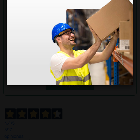
¿Todavía tienes alguna duda? ¿Necesitas más
información?
Envía ahora mismo tu pregunta a los colegas que ya
han adquirido este producto.
Envía tu pregunta
4,4
/5
597
opiniones