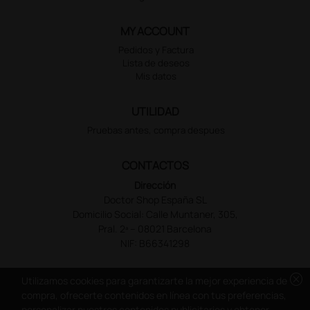
MY ACCOUNT
Pedidos y Factura
Lista de deseos
Mis datos
UTILIDAD
Pruebas antes, compra despues
CONTACTOS
Dirección
Doctor Shop España SL
Domicilio Social: Calle Muntaner, 305,
Pral. 2ª – 08021 Barcelona
NIF: B66341298
cancel
Utilizamos cookies para garantizarte la mejor experiencia de
compra, ofrecerte contenidos en línea con tus preferencias,
personalizar nuestros contenidos publicitarios y obtener