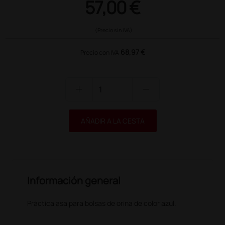
57,00 €
(Precio sin IVA)
68,97 €
Precio con IVA
add
remove
AÑADIR A LA CESTA
Información general
Práctica asa para bolsas de orina de color azul.