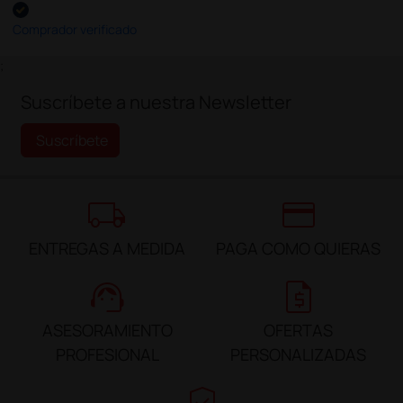
Comprador verificado
;
Suscríbete a nuestra Newsletter
Suscríbete
local_shipping
credit_card
ENTREGAS A MEDIDA
PAGA COMO QUIERAS
support_agent
request_quote
ASESORAMIENTO
OFERTAS
PROFESIONAL
PERSONALIZADAS
verified_user