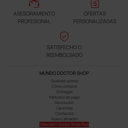
support_agent
request_quote
ASESORAMIENTO
OFERTAS
PROFESIONAL
PERSONALIZADAS
verified_user
SATISFECHO O
REEMBOLSADO
MUNDO DOCTOR SHOP
Quiénes somos
Cómo comprar
Entregas
Métodos de pago
Devolución
Garantías
Contactos
Nuevo almacén
Descubrir Doctor Shop Plus