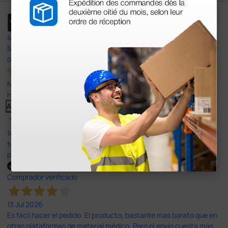
4,4
/5
597
opiniones
Nuestras reseñas de 4 y 5 estrellas.
Haga clic aquí para leerlos todos >
Anterior
Siguiente
14 Jul 2026
todo correcto. podria señalar que un poco caro los portes y el
plazo de entrega se alarga.
Comprador verificado
13 Jul 2026
Es fácil hacer el pedido. El producto, bastante mas barato que en
otras plataformas de material médico. Pero el envío cuesta más