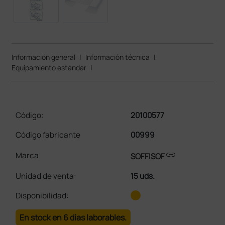
Información general
|
Información técnica
|
Equipamiento estándar
|
Código:
20100577
Código fabricante
00999
link
Marca
SOFFISOF
Unidad de venta
:
15 uds.
Disponibilidad:
En stock en 6 días laborables.