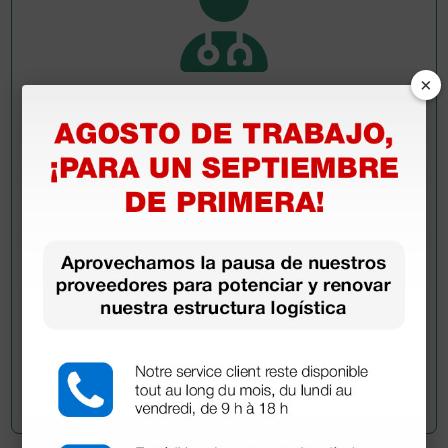
×
Pregúntale a un colega
¿Todavía tienes alguna duda? ¿Necesitas más
información?
Envía ahora mismo tu pregunta a los colegas que ya
han adquirido este producto.
Envía tu pregunta