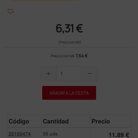
heart_plus
6,31 €
(Precio sin IVA)
7,64 €
Precio con IVA
add
remove
AÑADIR A LA CESTA
Código
Cantidad
Precio
20100474
30 uds.
11,89 €