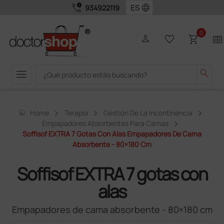
call_quality
language
934922119
0
person
favorite_border
shopping_cart
two_pager
menu
search
home
Home
Terapia
Gestión De La Incontinencia
Empapadores Absorbentes Para Camas
Soffisof EXTRA 7 Gotas Con Alas Empapadores De Cama
Absorbente - 80×180 Cm
Soffisof EXTRA 7 gotas con
alas
Empapadores de cama absorbente - 80×180 cm