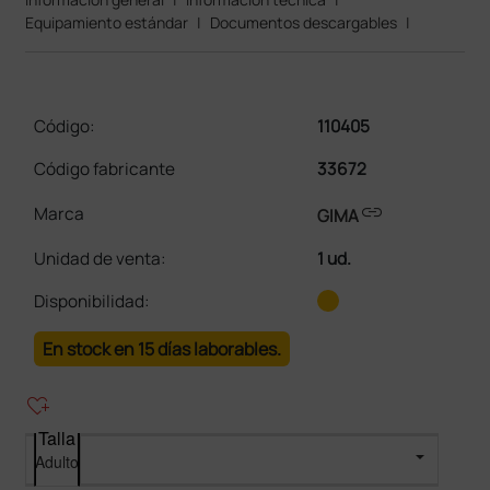
Equipamiento estándar
|
Documentos descargables
|
Código:
110405
Código fabricante
33672
link
Marca
GIMA
Unidad de venta
:
1 ud.
Disponibilidad:
En stock en 15 días laborables.
heart_plus
Talla