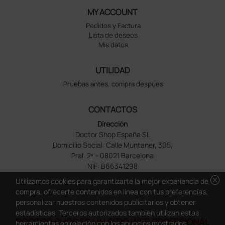
MY ACCOUNT
Pedidos y Factura
Lista de deseos
Mis datos
UTILIDAD
Pruebas antes, compra despues
CONTACTOS
Dirección
Doctor Shop España SL
Domicilio Social: Calle Muntaner, 305,
Pral. 2ª – 08021 Barcelona
NIF: B66341298
cancel
Utilizamos cookies para garantizarte la mejor experiencia de
compra, ofrecerte contenidos en línea con tus preferencias,
personalizar nuestros contenidos publicitarios y obtener
estadísticas. Terceros autorizados también utilizan estas
DOCTOR SHOP ES UN SITIO WEB PROFESIONAL
herramientas en relación con los anuncios mostrados.