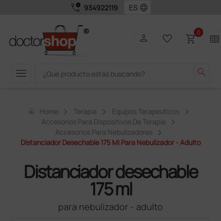
call_quality
language
934922119
0
person
favorite_border
shopping_cart
two_pager
menu
search
home
Home
Terapia
Equipos Terapeuticos
Accesorios Para Dispositivos De Terapia
Accesorios Para Nebulizadores
Distanciador Desechable 175 Ml Para Nebulizador - Adulto
Distanciador desechable
175 ml
para nebulizador - adulto