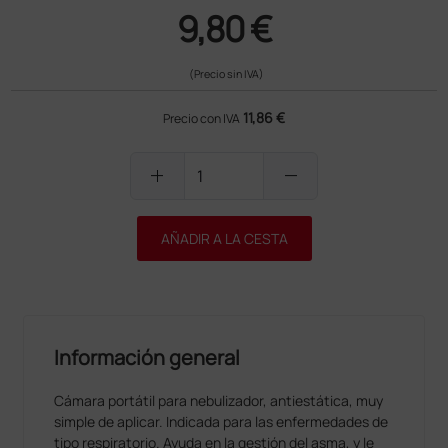
9,80 €
(Precio sin IVA)
11,86 €
Precio con IVA
add
remove
AÑADIR A LA CESTA
Información general
Cámara portátil para nebulizador, antiestática, muy
simple de aplicar. Indicada para las enfermedades de
tipo respiratorio. Ayuda en la gestión del asma, y le