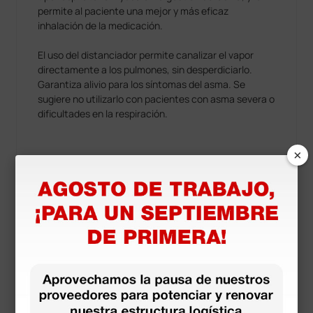
permite al paciente una mejor y más eficaz
inhalación de la medicación.
El uso del distanciador permite canalizar el vapor
directamente a los pulmones, sin desperdiciarlo.
Garantiza alivio para los síntomas del asma. Se
sugiere no utilizarlo con pacientes con asma severa o
dificultades en la respiración.
×
Equipamiento estándar
Incluye un silbato que avisa el paciente cuando
es necesario ralentizar la respiración
Caja e instrucciones de uso multidiomas
Información técnica
Medidas: 52 × 131 mm