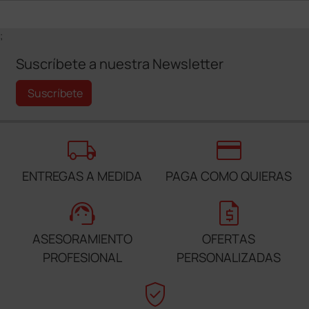
;
Suscríbete a nuestra Newsletter
Suscríbete
local_shipping
credit_card
ENTREGAS A MEDIDA
PAGA COMO QUIERAS
support_agent
request_quote
ASESORAMIENTO
OFERTAS
PROFESIONAL
PERSONALIZADAS
verified_user