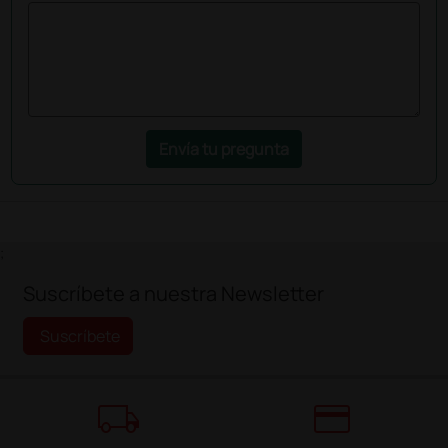
Envía tu pregunta
;
Suscríbete a nuestra Newsletter
Suscríbete
local_shipping
credit_card