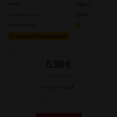
link
Marca
GIMA
Unidad de venta
:
20 uds.
Disponibilidad:
En stock en 15 días laborables.
heart_plus
5,98 €
(Precio sin IVA)
7,24 €
Precio con IVA
add
remove