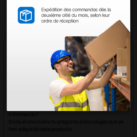
37,30 €
(Precio sin IVA)
1 ud.
Pregúntale a un colega
¿Todavía tienes alguna duda? ¿Necesitas más
información?
Envía ahora mismo tu pregunta a los colegas que ya
han adquirido este producto.