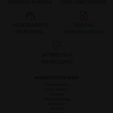
ENTREGAS A MEDIDA
PAGA COMO QUIERAS
support_agent
request_quote
ASESORAMIENTO
OFERTAS
PROFESIONAL
PERSONALIZADAS
verified_user
SATISFECHO O
REEMBOLSADO
MUNDO DOCTOR SHOP
Quiénes somos
Cómo comprar
Entregas
Métodos de pago
Devolución
Garantías