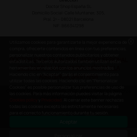
Doctor Shop España SL
Domicilio Social: Calle Muntaner, 305,
Pral. 2ª – 08021 Barcelona
NIF: B66341298
cancel
Utilizamos cookies para garantizarte la mejor experiencia de
compra, ofrecerte contenidos en línea con tus preferencias,
personalizar nuestros contenidos publicitarios y obtener
DOCTOR SHOP ES UN SITIO WEB PROFESIONAL
estadísticas. Terceros autorizados también utilizan estas
DEDICADO A LA PROFESIÓN MÉDICA Y LA
herramientas en relación con los anuncios mostrados.
Haciendo clic en “Aceptar” darás el consentimiento para
ASISTENCIA SANITARIA
utilizar todas las cookies. Haciendo clic en “Personalizar
Cookies” es posible personalizar tus preferencias de uso de
Copyright Doctor Shop España 2005-2026 - Todos los derechos
las cookies. Para más información puedes visitar la página
reservados - NIF.: B66341298
Cookies policy
y
Privacidad
. Al cerrar este banner rechazas
todas las cookies excepto las estrictamente necesarias
para el correcto funcionamiento durante tu sesión.
Aceptar
0
This site is protected by reCAPTCHA and the Google
Privacy Policy
and
Personalizar