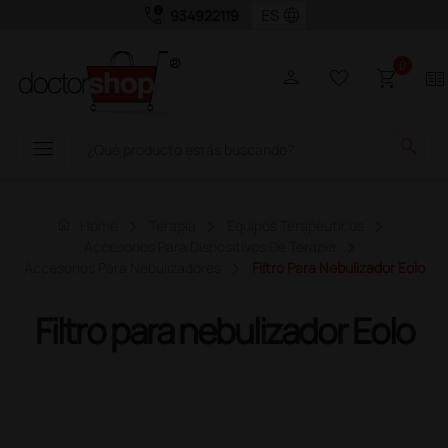
call_quality
language
934922119
0
person
favorite_border
shopping_cart
two_pager
menu
search
home
Home
Terapia
Equipos Terapeuticos
Accesorios Para Dispositivos De Terapia
Accesorios Para Nebulizadores
Filtro Para Nebulizador Eolo
Filtro para nebulizador Eolo