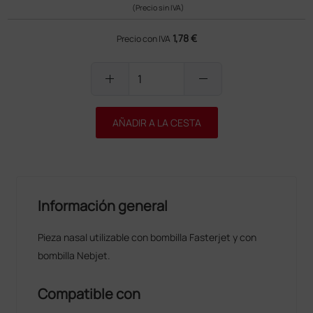
(Precio sin IVA)
1,78 €
Precio con IVA
add
remove
AÑADIR A LA CESTA
Información general
Pieza nasal utilizable con bombilla Fasterjet y con
bombilla Nebjet.
Compatible con