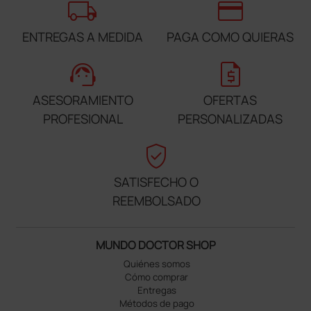
local_shipping
credit_card
ENTREGAS A MEDIDA
PAGA COMO QUIERAS
support_agent
request_quote
ASESORAMIENTO
OFERTAS
PROFESIONAL
PERSONALIZADAS
verified_user
SATISFECHO O
REEMBOLSADO
MUNDO DOCTOR SHOP
Quiénes somos
Cómo comprar
Entregas
Métodos de pago