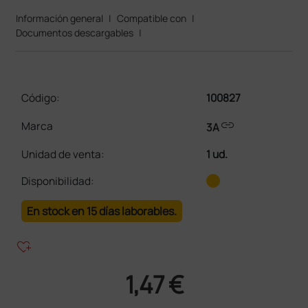
Información general
|
Compatible con
|
Documentos descargables
|
Código:
100827
link
Marca
3A
Unidad de venta
:
1 ud.
Disponibilidad:
En stock en 15 días laborables.
heart_plus
1,47 €