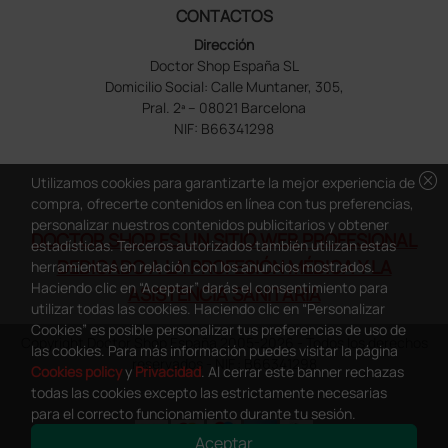
CONTACTOS
Dirección
Doctor Shop España SL
Domicilio Social: Calle Muntaner, 305,
Pral. 2ª – 08021 Barcelona
NIF: B66341298
cancel
Utilizamos cookies para garantizarte la mejor experiencia de
compra, ofrecerte contenidos en línea con tus preferencias,
personalizar nuestros contenidos publicitarios y obtener
DOCTOR SHOP ES UN SITIO WEB PROFESIONAL
estadísticas. Terceros autorizados también utilizan estas
DEDICADO A LA PROFESIÓN MÉDICA Y LA
herramientas en relación con los anuncios mostrados.
Haciendo clic en “Aceptar” darás el consentimiento para
ASISTENCIA SANITARIA
utilizar todas las cookies. Haciendo clic en “Personalizar
Cookies” es posible personalizar tus preferencias de uso de
Copyright Doctor Shop España 2005-2026 - Todos los derechos
las cookies. Para más información puedes visitar la página
reservados - NIF.: B66341298
Cookies policy
y
Privacidad
. Al cerrar este banner rechazas
todas las cookies excepto las estrictamente necesarias
para el correcto funcionamiento durante tu sesión.
Aceptar