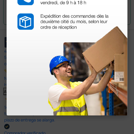
Envía tu pregunta
4,4
/5
597
opiniones
Nuestras reseñas de 4 y 5 estrellas.
Haga clic aquí para leerlos todos >
Anterior
Siguiente
14 Jul 2026
todo correcto. podria señalar que un poco caro los portes y el
plazo de entrega se alarga.
Comprador verificado