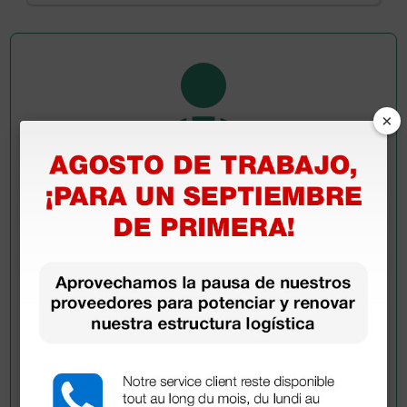
×
Pregúntale a un colega
¿Todavía tienes alguna duda? ¿Necesitas más
información?
Envía ahora mismo tu pregunta a los colegas que ya
han adquirido este producto.