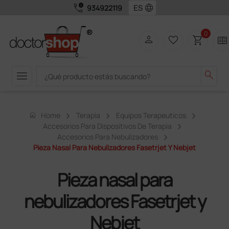
call_quality
language
934922119
0
person
favorite_border
shopping_cart
two_pager
menu
search
home
Home
Terapia
Equipos Terapeuticos
Accesorios Para Dispositivos De Terapia
Accesorios Para Nebulizadores
Pieza Nasal Para Nebulizadores Fasetrjet Y Nebjet
Pieza nasal para
nebulizadores Fasetrjet y
Nebjet