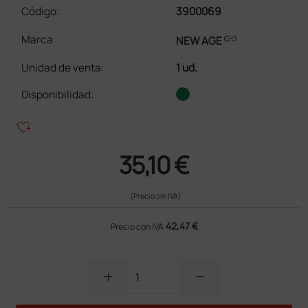
Código:
3900069
link
Marca
NEW AGE
Unidad de venta
:
1 ud.
Disponibilidad:
heart_plus
35,10 €
(Precio sin IVA)
42,47 €
Precio con IVA
add
remove