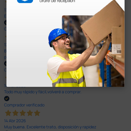
13 Jul 2026
Excelente
Comprador verificado
12 Jun 2026
Bien, rápida y sin problemas. No me gusta que se oferten
productos sin incluir el IVA que luego nos van a cobrar.
Comprador verificado
14 Abr 2026
Todo muy rápido y fácil,volveré a comprar.
Comprador verificado
14 Abr 2026
Muy buena. Excelente trato, disposición y rapidez