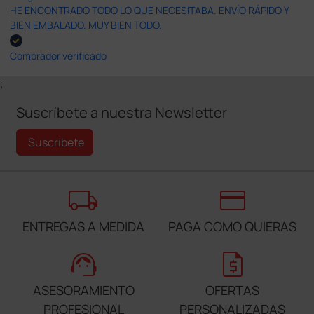
HE ENCONTRADO TODO LO QUE NECESITABA. ENVÍO RÁPIDO Y
BIEN EMBALADO. MUY BIEN TODO.
Comprador verificado
;
Suscríbete a nuestra Newsletter
Suscríbete
local_shipping
credit_card
ENTREGAS A MEDIDA
PAGA COMO QUIERAS
support_agent
request_quote
ASESORAMIENTO
OFERTAS
PROFESIONAL
PERSONALIZADAS