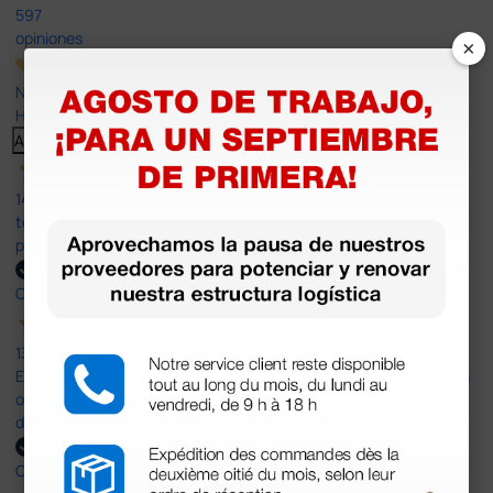
597
opiniones
×
Nuestras reseñas de 4 y 5 estrellas.
Haga clic aquí para leerlos todos >
Anterior
Siguiente
14 Jul 2026
todo correcto. podria señalar que un poco caro los portes y el
plazo de entrega se alarga.
Comprador verificado
13 Jul 2026
Es fácil hacer el pedido. El producto, bastante mas barato que en
otras plataformas de material médico. Pero el envío cuesta más
del doble que en cualquier otra empresa dentro de España.
Comprador verificado