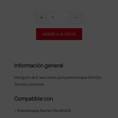
add
remove
AÑADIR A LA CESTA
Información general
Manguito de 6 secciones para presoterapia MK400L.
Tamaño universal.
Compatible con
• Presoterapia Doctor Life MK400