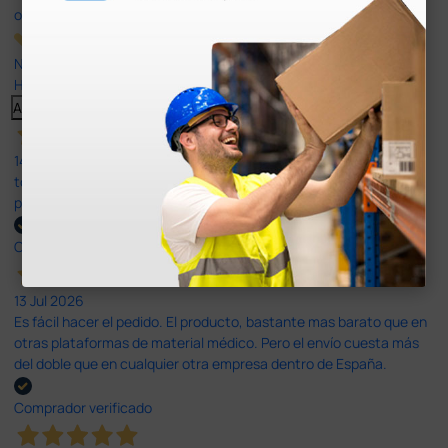
opiniones
Nuestras reseñas de 4 y 5 estrellas.
Haga clic aquí para leerlos todos >
Anterior
Siguiente
14 Jul 2026
todo correcto. podria señalar que un poco caro los portes y el
plazo de entrega se alarga.
Comprador verificado
13 Jul 2026
Es fácil hacer el pedido. El producto, bastante mas barato que en
otras plataformas de material médico. Pero el envío cuesta más
del doble que en cualquier otra empresa dentro de España.
Comprador verificado