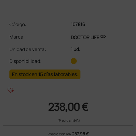
Código:
107816
link
Marca
DOCTOR LIFE
Unidad de venta
:
1 ud.
Disponibilidad:
En stock en 15 días laborables.
heart_plus
238,00 €
(Precio sin IVA)
287,98 €
Precio con IVA