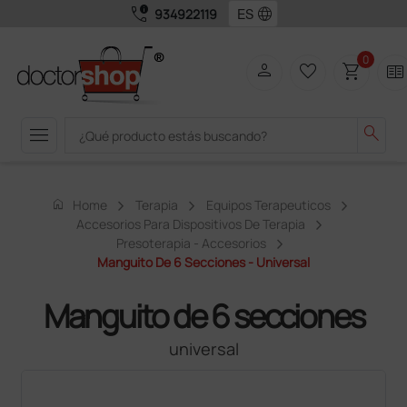
call_quality
language
934922119
0
person
favorite_border
shopping_cart
two_pager
menu
search
home
Home
Terapia
Equipos Terapeuticos
Accesorios Para Dispositivos De Terapia
Presoterapia - Accesorios
Manguito De 6 Secciones - Universal
Manguito de 6 secciones
universal