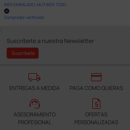
BIEN EMBALADO. MUY BIEN TODO.
Comprador verificado
;
Suscríbete a nuestra Newsletter
Suscríbete
local_shipping
credit_card
ENTREGAS A MEDIDA
PAGA COMO QUIERAS
support_agent
request_quote
ASESORAMIENTO
OFERTAS
PROFESIONAL
PERSONALIZADAS