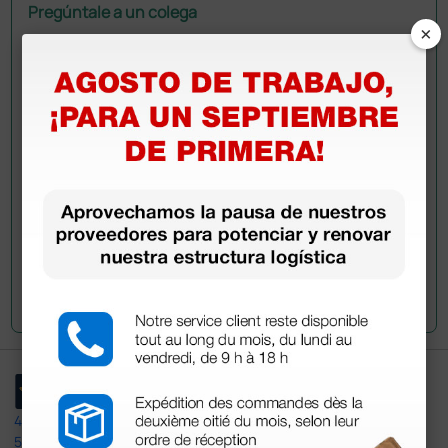
Pregúntale a un colega
×
¿Todavía tienes alguna duda? ¿Necesitas más
información?
Envía ahora mismo tu pregunta a los colegas que ya
han adquirido este producto.
Envía tu pregunta
4,4
/5
597