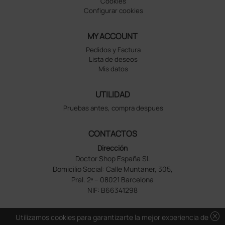
Cookies
Configurar cookies
MY ACCOUNT
Pedidos y Factura
Lista de deseos
Mis datos
UTILIDAD
Pruebas antes, compra despues
CONTACTOS
Dirección
Doctor Shop España SL
Domicilio Social: Calle Muntaner, 305,
Pral. 2ª – 08021 Barcelona
NIF: B66341298
cancel
Utilizamos cookies para garantizarte la mejor experiencia de